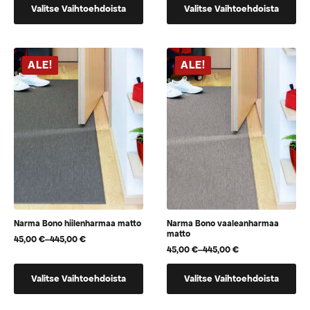
Tällä
Tällä
-
-
Valitse Vaihtoehdoista
Valitse Vaihtoehdoista
519,00 €
519,00 €
tuotteella
tuotteella
on
on
useampi
useampi
muunnelma.
muunnelma.
ALE!
ALE!
Voit
Voit
tehdä
tehdä
valinnat
valinnat
tuotteen
tuotteen
sivulla.
sivulla.
Narma Bono hiilenharmaa matto
Narma Bono vaaleanharmaa
matto
45,00
€
–
445,00
€
Hintaluokka:
45,00
€
–
445,00
€
45,00 €
Hintaluokka:
-
45,00 €
Tällä
Tällä
445,00 €
-
Valitse Vaihtoehdoista
Valitse Vaihtoehdoista
445,00 €
tuotteella
tuotteella
on
on