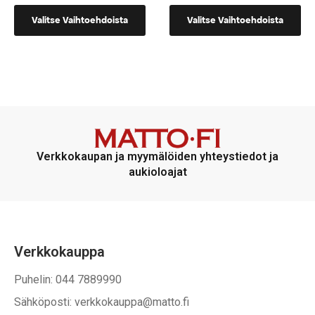
149,00 €
Tällä
Tällä
-
Valitse Vaihtoehdoista
Valitse Vaihtoehdoista
242,00 €
tuotteella
tuotteella
on
on
useampi
useampi
muunnelma.
muunnelma.
Voit
Voit
tehdä
tehdä
valinnat
valinnat
tuotteen
tuotteen
Verkkokaupan ja myymälöiden yhteystiedot ja
sivulla.
sivulla.
aukioloajat
Verkkokauppa
Puhelin: 044 7889990
Sähköposti: verkkokauppa@matto.fi