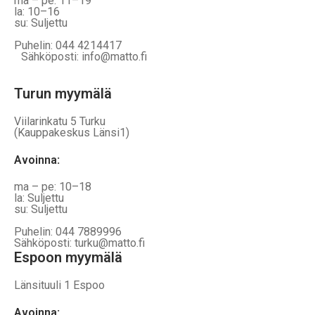
ma – pe: 11–19
la: 10–16
su: Suljettu
Puhelin: 044 4214417
Sähköposti: info@matto.fi
Turun myymälä
Viilarinkatu 5 Turku
(Kauppakeskus Länsi1)
Avoinna
:
ma – pe: 10–18
la: Suljettu
su: Suljettu
Puhelin: 044 7889996
Sähköposti: turku@matto.fi
Espoon myymälä
Länsituuli 1 Espoo
Avoinna
: