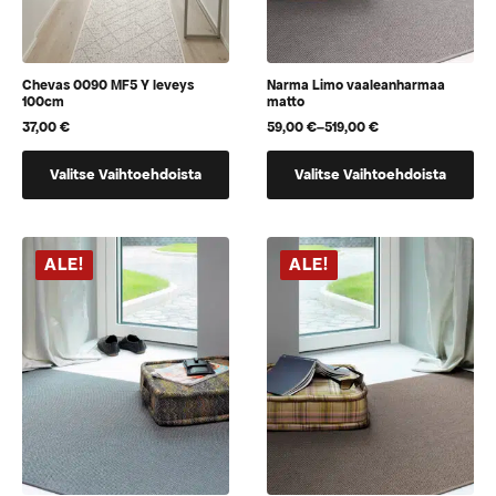
Chevas 0090 MF5 Y leveys
Narma Limo vaaleanharmaa
100cm
matto
37,00
€
59,00
€
–
519,00
€
Hintaluokka:
59,00 €
Tällä
Tällä
-
Valitse Vaihtoehdoista
Valitse Vaihtoehdoista
519,00 €
tuotteella
tuotteella
on
on
vaihtoehtoja,
useampi
jotka
muunnelma.
ALE!
ALE!
voidaan
Voit
valita
tehdä
tuotteen
valinnat
sivulla
tuotteen
sivulla.