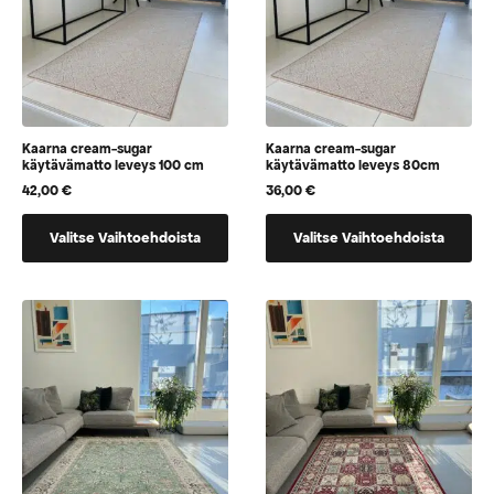
sivulla.
sivulla.
Kaarna cream-sugar
Kaarna cream-sugar
käytävämatto leveys 100 cm
käytävämatto leveys 80cm
42,00
€
36,00
€
Tällä
Tällä
Valitse Vaihtoehdoista
Valitse Vaihtoehdoista
tuotteella
tuotteella
on
on
vaihtoehtoja,
vaihtoehtoja,
jotka
jotka
voidaan
voidaan
valita
valita
tuotteen
tuotteen
Hyödynnä
sivulla
sivulla
5% alennus