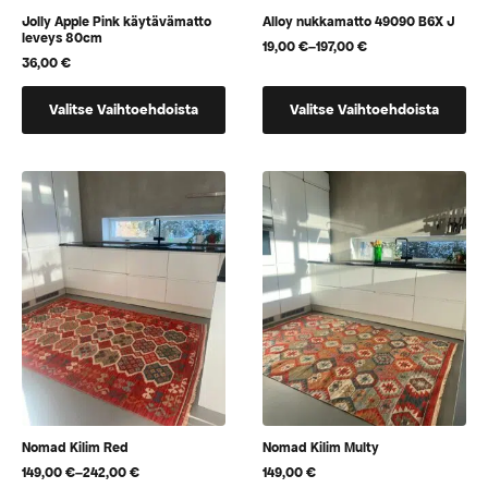
Jolly Apple Pink käytävämatto
Alloy nukkamatto 49090 B6X J
leveys 80cm
19,00
€
–
197,00
€
Hintaluokka:
36,00
€
19,00 €
-
Tällä
Tällä
197,00 €
Valitse Vaihtoehdoista
Valitse Vaihtoehdoista
tuotteella
tuotteella
on
on
vaihtoehtoja,
useampi
jotka
muunnelma.
voidaan
Voit
valita
tehdä
tuotteen
valinnat
sivulla
tuotteen
sivulla.
Nomad Kilim Red
Nomad Kilim Multy
149,00
€
–
242,00
€
149,00
€
Hintaluokka: