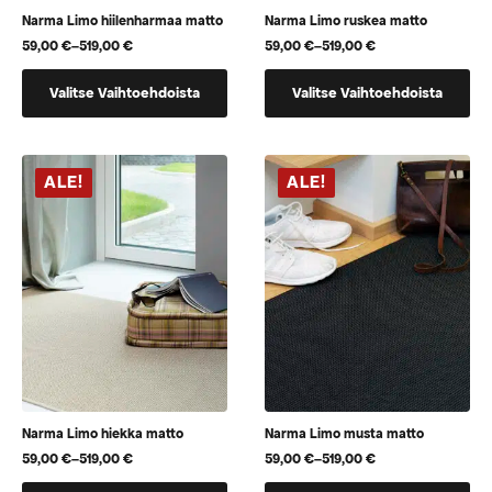
Narma Limo hiilenharmaa matto
Narma Limo ruskea matto
59,00
€
–
519,00
€
59,00
€
–
519,00
€
Hintaluokka:
Hintaluokka:
59,00 €
59,00 €
Tällä
Tällä
-
-
Valitse Vaihtoehdoista
Valitse Vaihtoehdoista
519,00 €
519,00 €
tuotteella
tuotteella
on
on
useampi
useampi
muunnelma.
muunnelma.
ALE!
ALE!
Voit
Voit
tehdä
tehdä
valinnat
valinnat
tuotteen
tuotteen
sivulla.
sivulla.
Narma Limo hiekka matto
Narma Limo musta matto
59,00
€
–
519,00
€
59,00
€
–
519,00
€
Hintaluokka:
Hintaluokka:
59,00 €
59,00 €