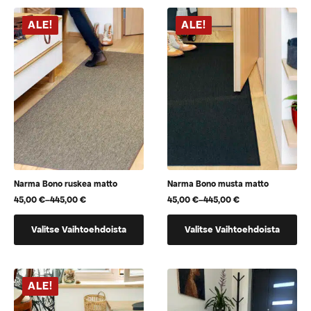
useampi
useampi
muunnelma.
muunnelma.
ALE!
ALE!
Voit
Voit
tehdä
tehdä
valinnat
valinnat
tuotteen
tuotteen
sivulla.
sivulla.
Narma Bono ruskea matto
Narma Bono musta matto
45,00
€
–
445,00
€
45,00
€
–
445,00
€
Hintaluokka:
Hintaluokka:
45,00 €
45,00 €
Tällä
Tällä
-
-
Valitse Vaihtoehdoista
Valitse Vaihtoehdoista
445,00 €
445,00 €
tuotteella
tuotteella
on
on
useampi
useampi
muunnelma.
muunnelma.
ALE!
Voit
Voit