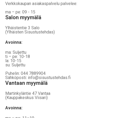
Verkkokaupan asiakaspalvelu palvelee:
ma – pe: 09 - 15
Salon myymälä
Ylhäistentie 3 Salo
(Ylhäisten Sisustustehdas)
Avoinna:
ma: Suljettu
ti – pe: 10-18
la: 10-15
su: Suljettu
Puhelin: 044 7889904
Sähköposti: info@sisustustehdas.fi
Vantaan myymälä
Martinkyläntie 47 Vantaa
(Kauppakeskus Viisari)
Avoinna
: