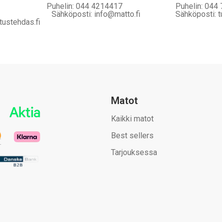
Puhelin: 044 4214417
Puhelin: 044
Sähköposti: info@matto.fi
Sähköposti: t
tustehdas.fi
Matot
Kaikki matot
Best sellers
Tarjouksessa