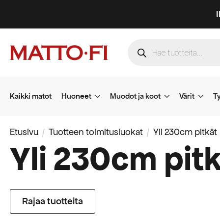
Products
search
Kaikki matot
Huoneet
Muodot ja koot
Värit
Ty
Etusivu
Tuotteen toimitusluokat
Yli 230cm pitkät
Yli 230cm pit
Rajaa tuotteita