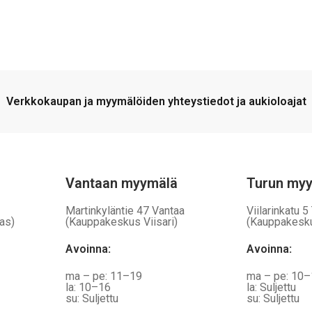
Verkkokaupan ja myymälöiden yhteystiedot ja aukioloajat
Vantaan myymälä
Turun my
Martinkyläntie 47 Vantaa
Viilarinkatu 5
as)
(Kauppakeskus Viisari)
(Kauppakesk
Avoinna
:
Avoinna
:
ma – pe: 11–19
ma – pe: 10
la: 10–16
la: Suljettu
su: Suljettu
su: Suljettu