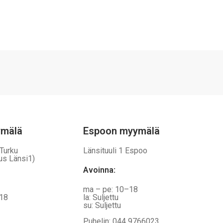
ymälä
Espoon myymälä
 Turku
Länsituuli 1 Espoo
us Länsi1)
Avoinna
:
ma – pe: 10–18
–18
la: Suljettu
su: Suljettu
Puhelin: 044 9766023