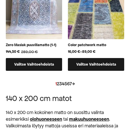
tuotteen
tuotteen
sivulla.
sivulla.
Zero Maslak puuvillamatto (1-1)
Color patchwork matto
289,00
€
16,00
€
–
89,00
€
144,50
€
Hintaluokka:
Alkuperäinen
Nykyinen
16,00 €
hinta
hinta
Tällä
Tällä
-
oli:
on:
Valitse Vaihtoehdoista
Valitse Vaihtoehdoista
89,00 €
289,00 €.
144,50 €.
tuotteella
tuotteella
on
on
useampi
useampi
1
2
3
4
5
6
7
→
muunnelma.
muunnelma.
Voit
Voit
140 x 200 cm matot
tehdä
tehdä
valinnat
valinnat
140 x 200 cm kokoinen matto on suosittu valinta
tuotteen
tuotteen
esimerkiksi
olohuoneeseen
tai
makuuhuoneeseen
.
sivulla.
sivulla.
Valikoimasta löytyy mattoja useissa eri materiaaleissa ja