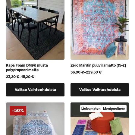
Voit
Voit
tehdä
tehdä
valinnat
valinnat
tuotteen
tuotteen
sivulla.
sivulla.
Kapa Foam DM9K musta
Zero Mardin puuvillamatto (15-2)
polypropeenimatto
36,00
€
–
229,50
€
Hintaluokka:
23,20
€
–
111,20
€
Hintaluokka:
36,00 €
23,20 €
-
Tällä
Tällä
-
229,50 €
Valitse Vaihtoehdoista
Valitse Vaihtoehdoista
111,20 €
tuotteella
tuotteella
on
on
useampi
useampi
Liukumaton
Monipuolinen
-50%
muunnelma.
muunnelma.
Voit
Voit
tehdä
tehdä
valinnat
valinnat