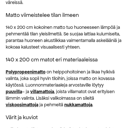
väreissä.
Matto viimeistelee tilan ilmeen
140 x 200 cm kokoinen matto tuo huoneeseen lämpöä ja
pehmentää tilan yleisilmettä. Se suojaa lattiaa kulumiselta,
parantaa huoneen akustiikkaa vaimentamalla askelääniä ja
kokoaa kalusteet visuaalisesti yhteen.
140 x 200 cm matot eri materiaaleissa
Polypropeenimatto
on helppohoitoinen ja likaa hylkivä
valinta, joka sopii hyvin tiloihin, joissa matto on kovassa
käytössä. Luonnonmateriaaleja arvostaville löytyy
puuvilla
– ja
villamattoja
, joista villamatot ovat erityisen
lämmin valinta. Lisäksi valikoimassa on sileitä
viskoosimattoja
ja pehmeitä
nukkamattoja
.
Värit ja kuviot