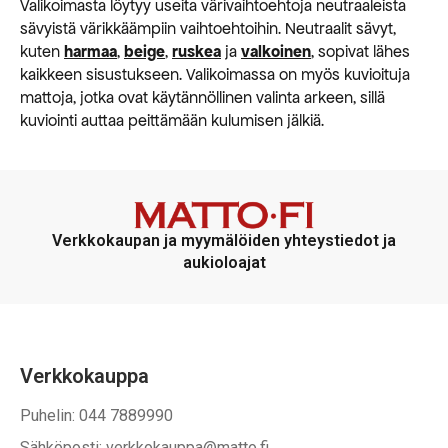
Valikoimasta löytyy useita värivaihtoehtoja neutraaleista
sävyistä värikkäämpiin vaihtoehtoihin. Neutraalit sävyt,
kuten
harmaa
,
beige
,
ruskea
ja
valkoinen
, sopivat lähes
kaikkeen sisustukseen. Valikoimassa on myös kuvioituja
mattoja, jotka ovat käytännöllinen valinta arkeen, sillä
kuviointi auttaa peittämään kulumisen jälkiä.
Verkkokaupan ja myymälöiden yhteystiedot ja
aukioloajat
Verkkokauppa
Puhelin: 044 7889990
Sähköposti: verkkokauppa@matto.fi