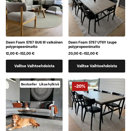
tuotteen
tuotteen
sivulla.
sivulla.
Dawn Foam 5787 GU6 W valkoinen
Dawn Foam 5787 UT6Y taupe
polypropeenimatto
polypropeenimatto
12,00
€
–
152,00
€
20,00
€
–
152,00
€
Hintaluokka:
Hintaluokka:
12,00 €
20,00 €
Tällä
Tällä
-
-
Valitse Vaihtoehdoista
Valitse Vaihtoehdoista
152,00 €
152,00 €
tuotteella
tuotteella
on
on
useampi
useampi
Bestseller
Likaa hylkivä
-20%
muunnelma.
muunnelma.
Voit
Voit
tehdä
tehdä
valinnat
valinnat
tuotteen
tuotteen
sivulla.
sivulla.