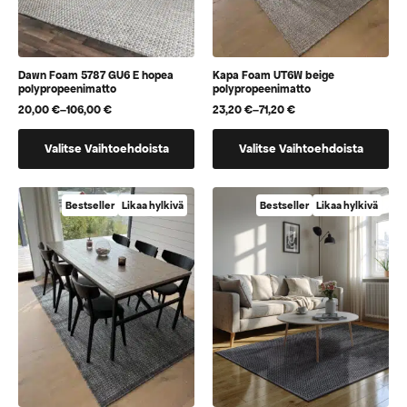
Dawn Foam 5787 GU6 E hopea
Kapa Foam UT6W beige
polypropeenimatto
polypropeenimatto
20,00
€
–
106,00
€
23,20
€
–
71,20
€
Hintaluokka:
Hintaluokka:
20,00 €
23,20 €
Tällä
Tällä
-
-
Valitse Vaihtoehdoista
Valitse Vaihtoehdoista
106,00 €
71,20 €
tuotteella
tuotteella
on
on
useampi
useampi
Bestseller
Likaa hylkivä
Bestseller
Likaa hylkivä
muunnelma.
muunnelma.
Voit
Voit
tehdä
tehdä
valinnat
valinnat
tuotteen
tuotteen
sivulla.
sivulla.