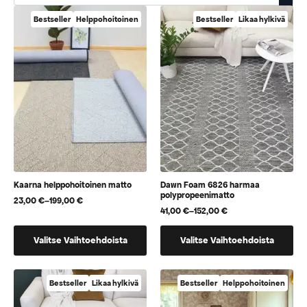
Bestseller
Helppohoitoinen
Bestseller
Likaa hylkivä
Kaarna helppohoitoinen matto
Dawn Foam 6826 harmaa
polypropeenimatto
23,00
€
–
199,00
€
Hintaluokka:
41,00
€
–
152,00
€
23,00 €
Hintaluokka:
-
41,00 €
Tällä
Tällä
199,00 €
-
Valitse Vaihtoehdoista
Valitse Vaihtoehdoista
152,00 €
tuotteella
tuotteella
on
on
useampi
useampi
Bestseller
Likaa hylkivä
Bestseller
Helppohoitoinen
muunnelma.
muunnelma.