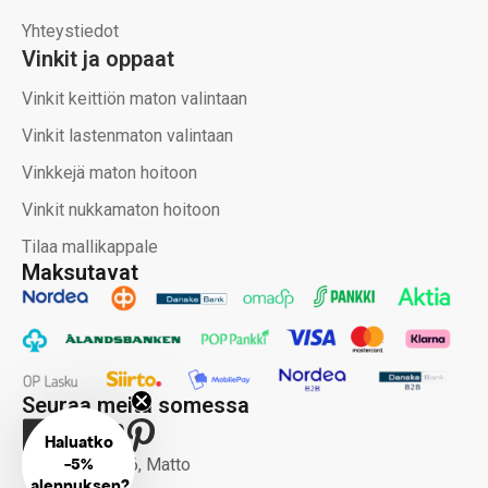
Yhteystiedot
Vinkit ja oppaat
Vinkit keittiön maton valintaan
Vinkit lastenmaton valintaan
Vinkkejä maton hoitoon
Vinkit nukkamaton hoitoon
Tilaa mallikappale
Maksutavat
Seuraa meitä somessa
Haluatko
-
Copyright 2026, Matto
5%
alennuksen?