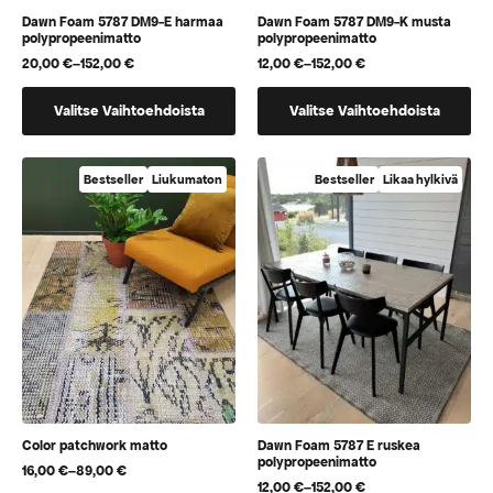
Dawn Foam 5787 DM9-E harmaa
Dawn Foam 5787 DM9-K musta
polypropeenimatto
polypropeenimatto
20,00
€
–
152,00
€
12,00
€
–
152,00
€
Hintaluokka:
Hintaluokka:
20,00 €
12,00 €
Tällä
Tällä
-
-
Valitse Vaihtoehdoista
Valitse Vaihtoehdoista
152,00 €
152,00 €
tuotteella
tuotteella
on
on
useampi
useampi
Bestseller
Liukumaton
Bestseller
Likaa hylkivä
muunnelma.
muunnelma.
Voit
Voit
tehdä
tehdä
valinnat
valinnat
tuotteen
tuotteen
sivulla.
sivulla.
Color patchwork matto
Dawn Foam 5787 E ruskea
polypropeenimatto
16,00
€
–
89,00
€
Hintaluokka:
12,00
€
–
152,00
€