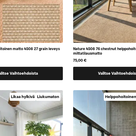
itoinen matto 4508 27 grain leveys
Nature 4508 76 chestnut helppohoit
mittatilausmatto
75,00
€
Tällä
alitse Vaihtoehdoista
Valitse Vaihtoehdois
tuotteella
on
a,
vaihtoehtoja,
Likaa hylkivä
Liukumaton
Helppohoitoine
jotka
voidaan
valita
tuotteen
sivulla