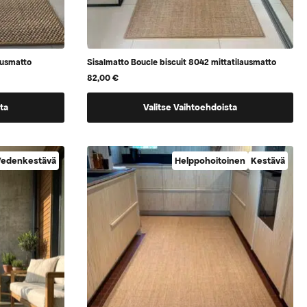
ausmatto
Sisalmatto Boucle biscuit 8042 mittatilausmatto
82,00
€
Tällä
ta
Valitse Vaihtoehdoista
tuotteella
on
vaihtoehtoja,
edenkestävä
Helppohoitoinen
Kestävä
jotka
voidaan
valita
tuotteen
sivulla