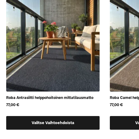
valita
valita
tuotteen
tuotteen
sivulla
sivulla
Roba Antrasiitti helppohoitoinen mittatilausmatto
Roba Camel help
77,00
€
77,00
€
Tällä
Tällä
Valitse Vaihtoehdoista
V
tuotteella
tuotteella
on
on