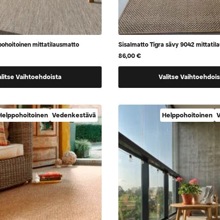
ohoitoinen mittatilausmatto
Sisalmatto Tigra sävy 9042 mittatil
86,00
€
Tällä
alitse Vaihtoehdoista
Valitse Vaihtoehdois
tuotteella
on
a,
vaihtoehtoja,
Helppohoitoinen
Vedenkestävä
Helppohoitoinen
V
jotka
voidaan
valita
tuotteen
sivulla