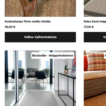
Kookosharjas 17mm omilla mitoilla
Roba Sand helpp
59,00
€
77,00
€
Tällä
Tällä
Valitse Vaihtoehdoista
V
tuotteella
tuotteella
on
on
vaihtoehtoja,
vaihtoehtoj
Bestseller
Helppohoitoinen
jotka
jotka
voidaan
voidaan
valita
valita
tuotteen
tuotteen
sivulla
sivulla