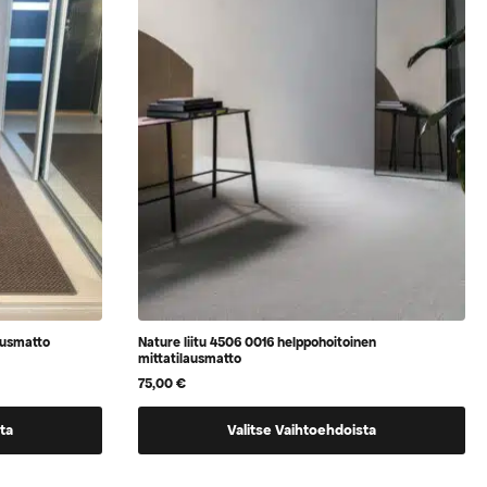
valita
tuotteen
sivulla
ausmatto
Nature liitu 4506 0016 helppohoitoinen
mittatilausmatto
75,00
€
Tällä
ta
Valitse Vaihtoehdoista
tuotteella
on