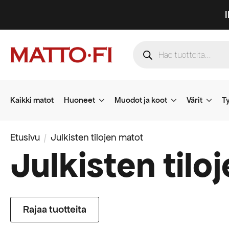
Products
search
Kaikki matot
Huoneet
Muodot ja koot
Värit
Ty
Etusivu
Julkisten tilojen matot
Julkisten tilo
Rajaa tuotteita