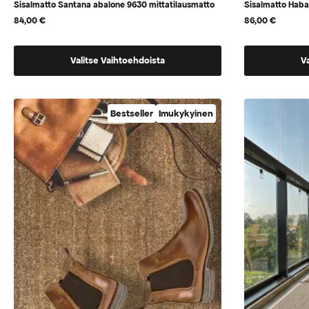
Sisalmatto Santana abalone 9630 mittatilausmatto
Sisalmatto Haba
84,00
€
86,00
€
Tällä
Tällä
Valitse Vaihtoehdoista
V
tuotteella
tuotteella
on
on
vaihtoehtoja,
vaihtoehtoj
Bestseller
Imukykyinen
jotka
jotka
voidaan
voidaan
valita
valita
tuotteen
tuotteen
sivulla
sivulla