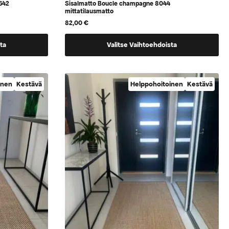
642
Sisalmatto Boucle champagne 8044
mittatilausmatto
82,00
€
Tällä
ta
Valitse Vaihtoehdoista
tuotteella
on
vaihtoehtoja,
inen
Kestävä
Helppohoitoinen
Kestävä
jotka
voidaan
valita
tuotteen
sivulla