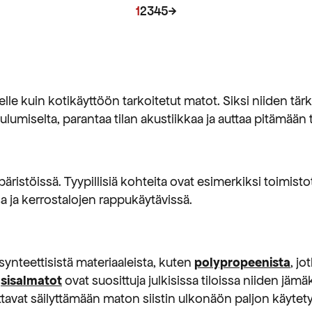
a,
vaihtoehtoja,
1
2
3
4
5
→
jotka
voidaan
valita
tuotteen
lle kuin kotikäyttöön tarkoitetut matot. Siksi niiden tä
sivulla
miselta, parantaa tilan akustiikkaa ja auttaa pitämään tila
istöissä. Tyypillisiä kohteita ovat esimerkiksi toimistot,
a ja kerrostalojen rappukäytävissä.
synteettisistä materiaaleista, kuten
polypropeenista
, jo
t
sisalmatot
ovat suosittuja julkisissa tiloissa niiden j
uttavat säilyttämään maton siistin ulkonäön paljon käytetyi