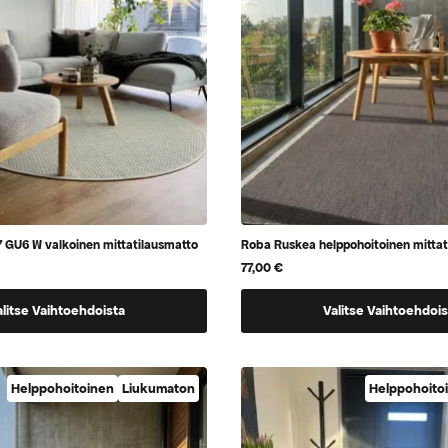
GU6 W valkoinen mittatilausmatto
Roba Ruskea helppohoitoinen mittat
77,00
€
Tällä
alitse Vaihtoehdoista
Valitse Vaihtoehdois
tuotteella
on
a,
vaihtoehtoja,
Helppohoitoinen
Liukumaton
Helppohoito
jotka
voidaan