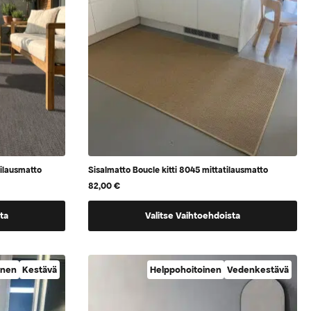
ilausmatto
Sisalmatto Boucle kitti 8045 mittatilausmatto
82,00
€
Tällä
ta
Valitse Vaihtoehdoista
tuotteella
on
vaihtoehtoja,
inen
Kestävä
Helppohoitoinen
Vedenkestävä
jotka
voidaan