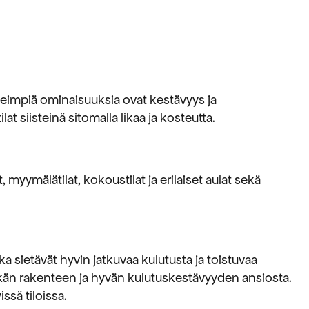
vaihtoehtoja,
jotka
voidaan
valita
tuotteen
rkeimpiä ominaisuuksia ovat kestävyys ja
sivulla
t siisteinä sitomalla likaa ja kosteutta.
 myymälätilat, kokoustilat ja erilaiset aulat sekä
tka sietävät hyvin jatkuvaa kulutusta ja toistuvaa
ämäkän rakenteen ja hyvän kulutuskestävyyden ansiosta.
ssä tiloissa.