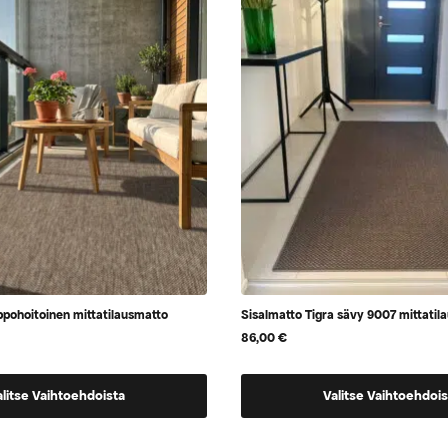
valita
tuotteen
sivulla
pohoitoinen mittatilausmatto
Sisalmatto Tigra sävy 9007 mittatil
86,00
€
Tällä
alitse Vaihtoehdoista
Valitse Vaihtoehdois
tuotteella
on