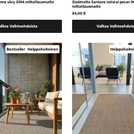
nna sävy 9344 mittatilausmatto
Sisalmatto Santana natural pecan 9
mittatilausmatto
84,00
€
Tällä
alitse Vaihtoehdoista
Valitse Vaihtoehdois
tuotteella
on
a,
vaihtoehtoja,
Bestseller
Helppohoitoinen
Helppohoito
jotka
voidaan
valita
tuotteen
sivulla