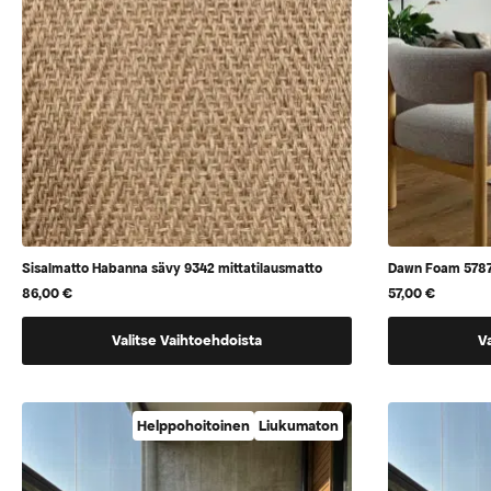
Sisalmatto Habanna sävy 9342 mittatilausmatto
Dawn Foam 5787 
86,00
€
57,00
€
Tällä
Tällä
Valitse Vaihtoehdoista
V
tuotteella
tuotteella
on
on
vaihtoehtoja,
vaihtoehtoj
Helppohoitoinen
Liukumaton
jotka
jotka
voidaan
voidaan