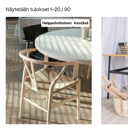
Suosituimmat
Näytetään tulokset 1–20 / 90
ensin
Helppohoitoinen
Kestävä