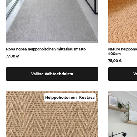
Roba hopea helppohoitoinen mittatilausmatto
Nature helppoho
400cm
77,00
€
75,00
€
Tällä
Tällä
Valitse Vaihtoehdoista
V
tuotteella
tuotteella
on
on
vaihtoehtoja,
vaihtoehtoj
Helppohoitoinen
Kestävä
jotka
jotka
voidaan
voidaan
valita
valita
tuotteen
tuotteen
sivulla
sivulla