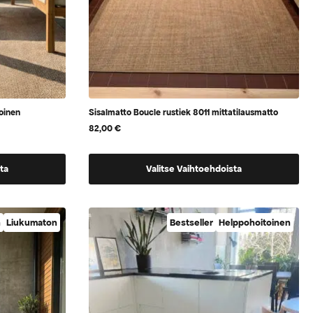
oinen
Sisalmatto Boucle rustiek 8011 mittatilausmatto
82,00
€
Tällä
ta
Valitse Vaihtoehdoista
tuotteella
on
vaihtoehtoja,
n
Liukumaton
Bestseller
Helppohoitoinen
jotka
voidaan
valita
tuotteen
sivulla