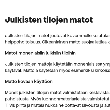
vaihtoehtoja,
vaihtoehtoj
jotka
jotka
voidaan
voidaan
Julkisten tilojen matot
valita
valita
tuotteen
tuotteen
Julkisten tilojen matot joutuvat kovemmalle kulutukse
sivulla
sivulla
helppohoitoisuus. Oikeanlainen matto suojaa lattiaa kulu
Matot monenlaisiin julkisiin tiloihin
Julkisten tilojen mattoja käytetään monenlaisissa ympär
käytävät. Mattoja käytetään myös esimerkiksi kirkoiss
Matto kovaan käyttöön
Monet julkisten tilojen matot valmistetaan kestävistä 
puhdistusta. Myös luonnonmateriaaleista valmistetu
Tiivis pinta ja matala nukka helpottavat siivousta ja a