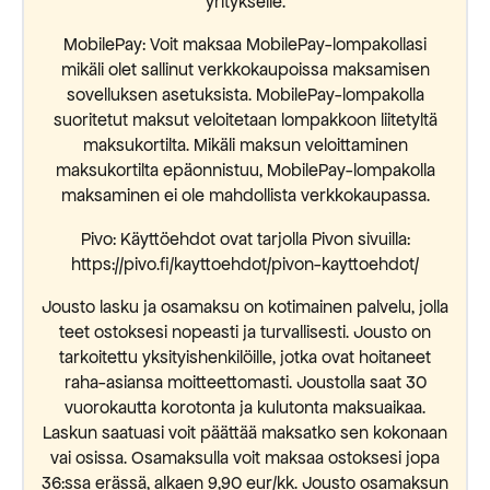
yritykselle.
MobilePay: Voit maksaa MobilePay-lompakollasi
mikäli olet sallinut verkkokaupoissa maksamisen
sovelluksen asetuksista. MobilePay-lompakolla
suoritetut maksut veloitetaan lompakkoon liitetyltä
maksukortilta. Mikäli maksun veloittaminen
maksukortilta epäonnistuu, MobilePay-lompakolla
maksaminen ei ole mahdollista verkkokaupassa.
Pivo: Käyttöehdot ovat tarjolla Pivon sivuilla:
https://pivo.fi/kayttoehdot/pivon-kayttoehdot/
Jousto lasku ja osamaksu on kotimainen palvelu, jolla
teet ostoksesi nopeasti ja turvallisesti. Jousto on
tarkoitettu yksityishenkilöille, jotka ovat hoitaneet
raha-asiansa moitteettomasti. Joustolla saat 30
vuorokautta korotonta ja kulutonta maksuaikaa.
Laskun saatuasi voit päättää maksatko sen kokonaan
vai osissa. Osamaksulla voit maksaa ostoksesi jopa
36:ssa erässä, alkaen 9,90 eur/kk. Jousto osamaksun