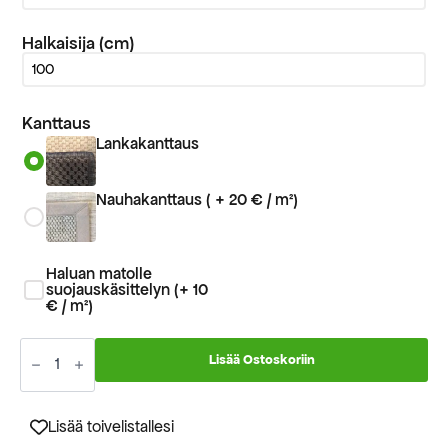
Halkaisija (cm)
Kanttaus
Lankakanttaus
Nauhakanttaus ( + 20 € / m²)
Haluan matolle
suojauskäsittelyn (+ 10
€ / m²)
Sisalmatto
Boucle
Lisää Ostoskoriin
champagne
8044
mittatilausmatto
määrä
Lisää toivelistallesi