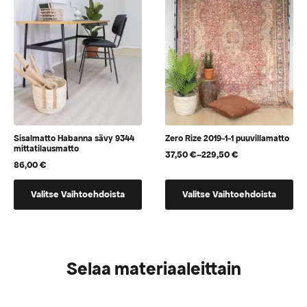
Sisalmatto Habanna sävy 9344
Zero Rize 2019-1-1 puuvillamatto
mittatilausmatto
37,50
€
–
229,50
€
Hintaluokka:
86,00
€
37,50 €
-
Tällä
Tällä
229,50 €
Valitse Vaihtoehdoista
Valitse Vaihtoehdoista
tuotteella
tuotteella
on
on
vaihtoehtoja,
useampi
jotka
muunnelma.
Selaa materiaaleittain
voidaan
Voit
valita
tehdä
tuotteen
valinnat