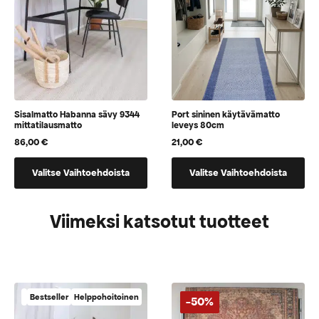
tuotteen
tuotteen
sivulla
sivulla
Sisalmatto Habanna sävy 9344
Port sininen käytävämatto
mittatilausmatto
leveys 80cm
86,00
€
21,00
€
Tällä
Tällä
Valitse Vaihtoehdoista
Valitse Vaihtoehdoista
tuotteella
tuotteella
on
on
vaihtoehtoja,
vaihtoehtoja,
Viimeksi katsotut tuotteet
jotka
jotka
voidaan
voidaan
valita
valita
tuotteen
tuotteen
sivulla
sivulla
Bestseller
Helppohoitoinen
-50%