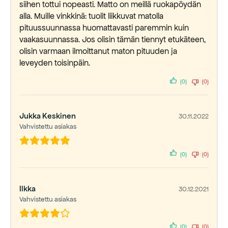
siihen tottui nopeasti. Matto on meillä ruokapöydän
alla. Muille vinkkinä: tuolit liikkuvat matolla
pituussuunnassa huomattavasti paremmin kuin
vaakasuunnassa. Jos olisin tämän tiennyt etukäteen,
olisin varmaan ilmoittanut maton pituuden ja
leveyden toisinpäin.
(0)
(0)
Jukka Keskinen
30.11.2022
Vahvistettu asiakas
(0)
(0)
Ilkka
30.12.2021
Vahvistettu asiakas
(0)
(0)