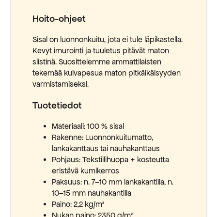
Hoito-ohjeet
Sisal on luonnonkuitu, jota ei tule läpikastella.
Kevyt imurointi ja tuuletus pitävät maton
siistinä. Suosittelemme ammattilaisten
tekemää kuivapesua maton pitkäikäisyyden
varmistamiseksi.
Tuotetiedot
Materiaali: 100 % sisal
Rakenne: Luonnonkuitumatto,
lankakanttaus tai nauhakanttaus
Pohjaus: Tekstiilihuopa + kosteutta
eristävä kumikerros
Paksuus: n. 7–10 mm lankakantilla, n.
10–15 mm nauhakantilla
Paino: 2,2 kg/m²
Nukan paino: 2350 g/m²