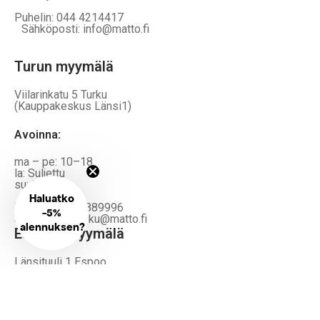
Puhelin: 044 4214417
Sähköposti: info@matto.fi
Turun myymälä
Viilarinkatu 5 Turku
(Kauppakeskus Länsi1)
Avoinna
:
ma – pe: 10–18
la: Suljettu
su: Suljettu
Haluatko
Puhelin: 044 7889996
-
5%
Sähköposti: turku@matto.fi
alennuksen?
Espoon myymälä
Länsituuli 1 Espoo
Avoinna
:
ma – pe: 10–18