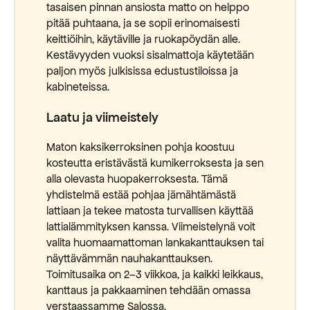
tasaisen pinnan ansiosta matto on helppo
pitää puhtaana, ja se sopii erinomaisesti
keittiöihin, käytäville ja ruokapöydän alle.
Kestävyyden vuoksi sisalmattoja käytetään
paljon myös julkisissa edustustiloissa ja
kabineteissa.
Laatu ja viimeistely
Maton kaksikerroksinen pohja koostuu
kosteutta eristävästä kumikerroksesta ja sen
alla olevasta huopakerroksesta. Tämä
yhdistelmä estää pohjaa jämähtämästä
lattiaan ja tekee matosta turvallisen käyttää
lattialämmityksen kanssa. Viimeistelynä voit
valita huomaamattoman lankakanttauksen tai
näyttävämmän nauhakanttauksen.
Toimitusaika on 2–3 viikkoa, ja kaikki leikkaus,
kanttaus ja pakkaaminen tehdään omassa
verstaassamme Salossa.