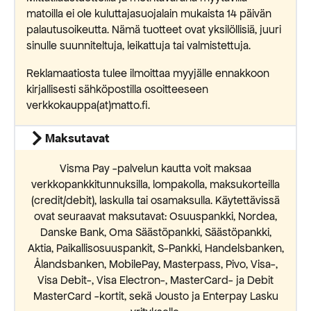
matoilla ei ole kuluttajasuojalain mukaista 14 päivän
palautusoikeutta. Nämä tuotteet ovat yksilöllisiä, juuri
sinulle suunniteltuja, leikattuja tai valmistettuja.
Reklamaatiosta tulee ilmoittaa myyjälle ennakkoon
kirjallisesti sähköpostilla osoitteeseen
verkkokauppa(at)matto.fi.
Maksutavat
Visma Pay -palvelun kautta voit maksaa
verkkopankkitunnuksilla, lompakolla, maksukorteilla
(credit/debit), laskulla tai osamaksulla. Käytettävissä
ovat seuraavat maksutavat: Osuuspankki, Nordea,
Danske Bank, Oma Säästöpankki, Säästöpankki,
Aktia, Paikallisosuuspankit, S-Pankki, Handelsbanken,
Ålandsbanken, MobilePay, Masterpass, Pivo, Visa-,
Visa Debit-, Visa Electron-, MasterCard- ja Debit
MasterCard -kortit, sekä Jousto ja Enterpay Lasku