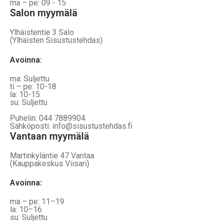
ma – pe: 09 - 15
Salon myymälä
Ylhäistentie 3 Salo
(Ylhäisten Sisustustehdas)
Avoinna:
ma: Suljettu
ti – pe: 10-18
la: 10-15
su: Suljettu
Puhelin: 044 7889904
Sähköposti: info@sisustustehdas.fi
Vantaan myymälä
Martinkyläntie 47 Vantaa
(Kauppakeskus Viisari)
Avoinna
:
ma – pe: 11–19
la: 10–16
su: Suljettu