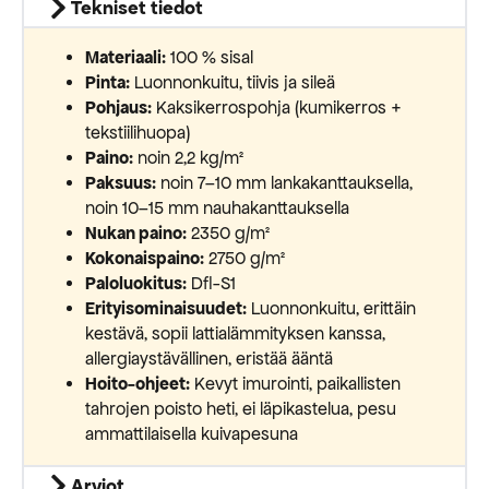
Tekniset tiedot
Materiaali:
100 % sisal
Pinta:
Luonnonkuitu, tiivis ja sileä
Pohjaus:
Kaksikerrospohja (kumikerros +
tekstiilihuopa)
Paino:
noin 2,2 kg/m²
Paksuus:
noin 7–10 mm lankakanttauksella,
noin 10–15 mm nauhakanttauksella
Nukan paino:
2350 g/m²
Kokonaispaino:
2750 g/m²
Paloluokitus:
Dfl-S1
Erityisominaisuudet:
Luonnonkuitu, erittäin
kestävä, sopii lattialämmityksen kanssa,
allergiaystävällinen, eristää ääntä
Hoito-ohjeet:
Kevyt imurointi, paikallisten
tahrojen poisto heti, ei läpikastelua, pesu
ammattilaisella kuivapesuna
Arviot