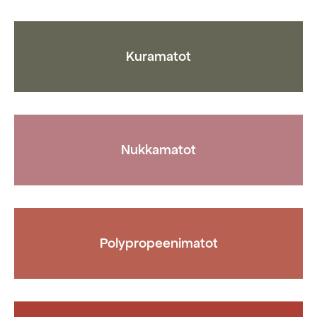
sivulla
tuotteen
sivulla.
Kuramatot
Nukkamatot
Polypropeenimatot