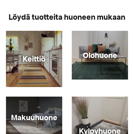
Löydä tuotteita huoneen mukaan
Olohuone
Keittiö
Makuuhuone
Kylpyhuone