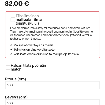
82,00
€
Tilaa ilmainen
mallipala - ilman
toimituskuluja
Etkö ole varma, mikä sävy tai materiaali sopii parhaiten kotiisi?
Tilaa maksuton mallipala helposti suoraan kotiin. Suosittelemme
valitsemaan useamman erilaisen vaihtoehdon, jotta voit vertailla
rauhassa ennen tilausta.
✔ Mallipalat ovat täysin ilmaisia
✔ Toimitus on aina veloitukseton
✔ Voit lisätä ostoskoriin useita mallipaloja kerralla
Haluan tilata pyöreän
maton
Pituus (cm)
Leveys (cm)