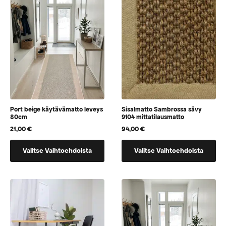
Port beige käytävämatto leveys
Sisalmatto Sambrossa sävy
80cm
9104 mittatilausmatto
21,00
€
94,00
€
Tällä
Tällä
Valitse Vaihtoehdoista
Valitse Vaihtoehdoista
tuotteella
tuotteella
on
on
vaihtoehtoja,
vaihtoehtoja,
jotka
jotka
voidaan
voidaan
valita
valita