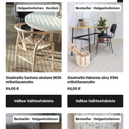
Helppohoitoinen
Kestävä
Bestseller
Helppohoitoinen
Sisalmatto Santana abalone 9630
Sisalmatto Habanna sävy 9344
mittatilausmatto
mittatilausmatto
84,00
€
86,00
€
Tällä
Tällä
Valitse Vaihtoehdoista
Valitse Vaihtoehdoista
tuotteella
tuotteella
on
on
vaihtoehtoja,
vaihtoehtoja,
Bestseller
Helppohoitoinen
Bestseller
Helppohoitoinen
jotka
jotka