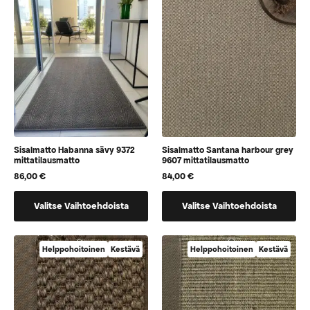
voidaan
voidaan
Hyödynnä
valita
valita
tuotteen
tuotteen
5% alennus
sivulla
sivulla
Ensimmäisestä tilauksestasi.
Kyllä, haluan alennuksen
Sisalmatto Habanna sävy 9372
Sisalmatto Santana harbour grey
mittatilausmatto
9607 mittatilausmatto
Uutiskirjeen tilaamalla sallit Maripa Oy:n lähettää sinulle viestejä, sekä vahvistat lukeneesi ja
86,00
€
84,00
€
hyväksyvän
tietosuojaselosteen.
Tällä
Tällä
Valitse Vaihtoehdoista
Valitse Vaihtoehdoista
tuotteella
tuotteella
on
on
vaihtoehtoja,
vaihtoehtoja,
Helppohoitoinen
Kestävä
Helppohoitoinen
Kestävä
jotka
jotka
voidaan
voidaan
valita
valita
tuotteen
tuotteen