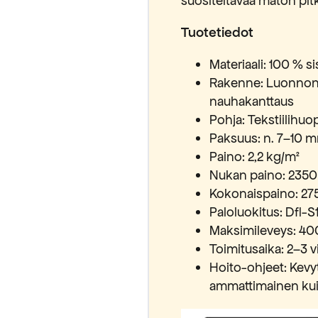
suositeltavaa maton pit
Tuotetiedot
Materiaali: 100 % si
luan alennuksen
Rakenne: Luonnonk
nauhakanttaus
Pohja: Tekstiilihuo
 sallit Maripa Oy:n lähettää sinulle
vistat lukeneesi ja hyväksyvän
Paksuus: n. 7–10 m
osuojaselosteen.
Paino: 2,2 kg/m²
Nukan paino: 2350
Kokonaispaino: 27
Paloluokitus: Dfl-S
Maksimileveys: 40
Toimitusaika: 2–3 v
Hoito-ohjeet: Kevyt 
ammattimainen kui