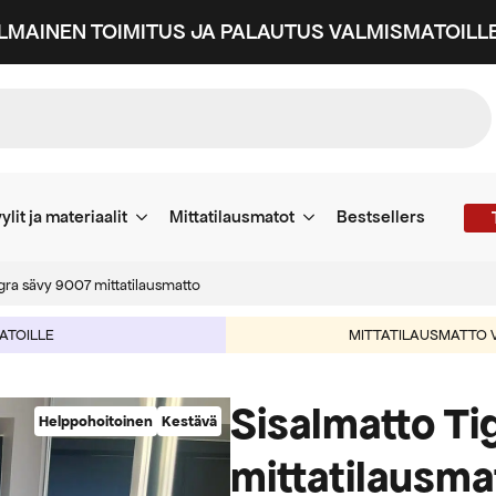
ILMAINEN TOIMITUS JA PALAUTUS VALMISMATOILLE
ylit ja materiaalit
Mittatilausmatot
Bestsellers
gra sävy 9007 mittatilausmatto
MATOILLE
MITTATILAUSMATTO V
Sisalmatto Ti
Helppohoitoinen
Kestävä
mittatilausma