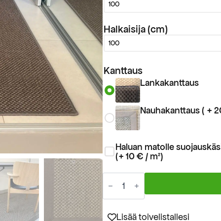
Halkaisija (cm)
Kanttaus
Lankakanttaus
Nauhakanttaus ( + 2
Haluan matolle suojauskäsi
(+ 10 € / m²)
Sisalmatto
Tigra
sävy
9007
mittatilausmatto
Lisää toivelistallesi