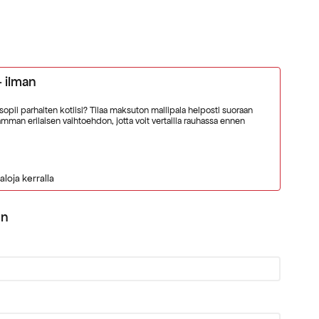
- ilman
 sopii parhaiten kotiisi? Tilaa maksuton mallipala helposti suoraan
man erilaisen vaihtoehdon, jotta voit vertailla rauhassa ennen
aloja kerralla
on