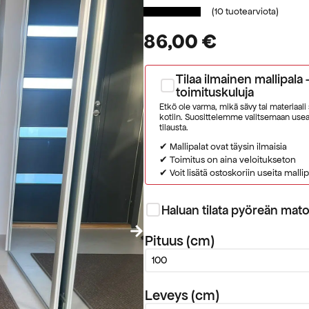
(
10
tuotearviota)
86,00
€
Tilaa ilmainen mallipala 
toimituskuluja
Etkö ole varma, mikä sävy tai materiaali
kotiin. Suosittelemme valitsemaan useam
tilausta.
✔ Mallipalat ovat täysin ilmaisia
✔ Toimitus on aina veloitukseton
✔ Voit lisätä ostoskoriin useita mallip
Haluan tilata pyöreän mat
Pituus (cm)
Leveys (cm)