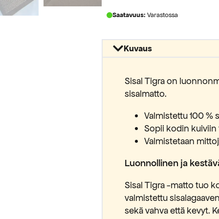
määrä
Saatavuus:
Varastossa
Kuvaus
Sisal Tigra on luonnonma
sisalmatto.
Valmistettu 100 % s
Sopii kodin kuiviin 
Valmistetaan mitto
Luonnollinen ja kestävä
Sisal Tigra -matto tuo ko
valmistettu sisalagaaven
sekä vahva että kevyt. K