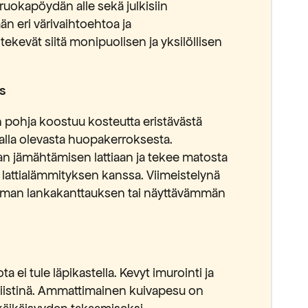
 ruokapöydän alle sekä julkisiin
än eri värivaihtoehtoa ja
tekevät siitä monipuolisen ja yksilöllisen
s
 pohja koostuu kosteutta eristävästä
alla olevasta huopakerroksesta.
n jämähtämisen lattiaan ja tekee matosta
 lattialämmityksen kanssa. Viimeistelynä
oman lankakanttauksen tai näyttävämmän
a ei tule läpikastella. Kevyt imurointi ja
siistinä. Ammattimainen kuivapesu on