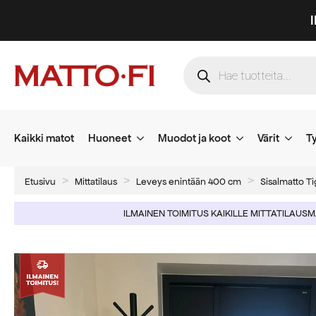
Products
search
Kaikki matot
Huoneet
Muodot ja koot
Värit
Ty
Etusivu
Mittatilaus
Leveys enintään 400 cm
Sisalmatto Ti
ILMAINEN TOIMITUS KAIKILLE MITTATILAUS