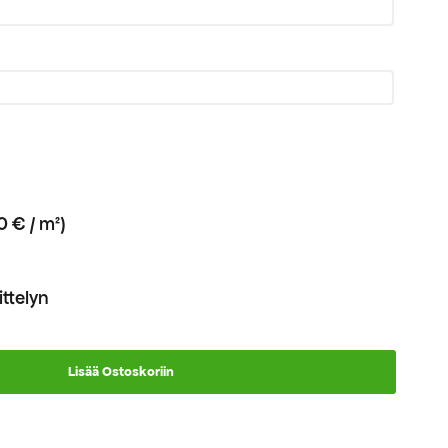
0 € / m²)
ttelyn
Lisää Ostoskoriin