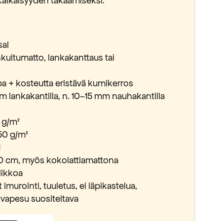
käikäisyyden takaamiseksi.
sal
uitumatto, lankakanttaus tai
pa + kosteutta eristävä kumikerros
m lankakantilla, n. 10–15 mm nauhakantilla
 g/m²
50 g/m²
1
0 cm, myös kokolattiamattona
iikkoa
imurointi, tuuletus, ei läpikastelua,
vapesu suositeltava