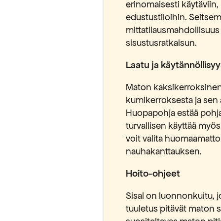
erinomaisesti käytäviin,
edustustiloihin. Seitsem
mittatilausmahdollisuus 
sisustusratkaisun.
Laatu ja käytännöllisyy
Maton kaksikerroksinen
kumikerroksesta ja sen 
Huopapohja estää pohja
turvallisen käyttää myös
voit valita huomaamatt
nauhakanttauksen.
yödynnä
Hoito-ohjeet
alennus
Sisal on luonnonkuitu, jot
tuuletus pitävät maton 
stä tilauksestasi.