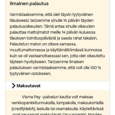
Ilmainen palautus
Varmistaaksemme, että olet täysin tyytyväinen
tilaukseesi, tarjoamme sinulle 14 päivän täyden
palautusoikeuden. Tämä antaa sinulle oikeuden
palauttaa matto/matot meille 14 päivän kuluessa
tilauksen toimituspäivästä ja saada rahat takaisin.
Palautetun maton on oltava samassa,
muuttumattomassa ja käyttämättömässä kunnossa
kuin se oli vastaanottaessasi sen, jotta olet oikeutettu
täyteen hyvitykseen. Tarjoamme ilmaisen
palautuksen varmistaaksemme, että voit olla 100 %
tyytyväinen ostokseen.
Maksutavat
Visma Pay -palvelun kautta voit maksaa
verkkopankkitunnuksilla, lompakolla, maksukorteilla
(credit/debit), laskulla tai osamaksulla. Käytettävissä
ovat seuraavat maksutavat: Osuuspankki, Nordea,