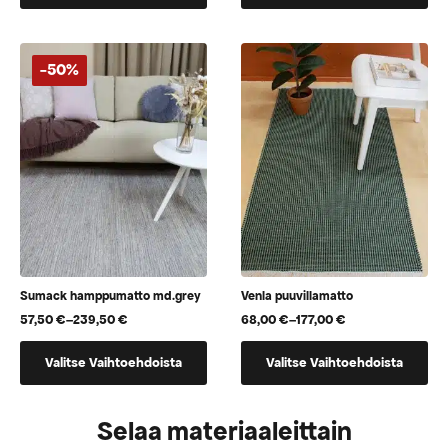
on
on
useampi
useampi
muunnelma.
muunnelma.
-50%
Voit
Voit
tehdä
tehdä
valinnat
valinnat
tuotteen
tuotteen
sivulla.
sivulla.
Sumack hamppumatto md.grey
Venla puuvillamatto
57,50
€
–
239,50
€
68,00
€
–
177,00
€
Hintaluokka:
Hintaluokka:
57,50 €
68,00 €
Tällä
Tällä
-
-
Valitse Vaihtoehdoista
Valitse Vaihtoehdoista
tuotteella
tuotteella
239,50 €
177,00 €
on
on
useampi
useampi
Selaa materiaaleittain
muunnelma.
muunnelma.