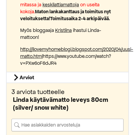
mitassa ja
keskilattiamattoja
on useita
kokoja.
Maton lankakanttaus ja toimitus nyt
veloituksetta!
Toimitusaika 2-4 arkipäivää.
Myös bloggaaja
Kristiina
ihastui Linda-
mattoon!
http://ilovemyhomeblogi.blogspot.com/2020/04/uusi-
matto.html
https://www.youtube.com/watch?
v=PXw6oF6dJR4
Arviot
3 arviota tuotteelle
Linda käytävämatto leveys 80cm
(silver/ snow white)