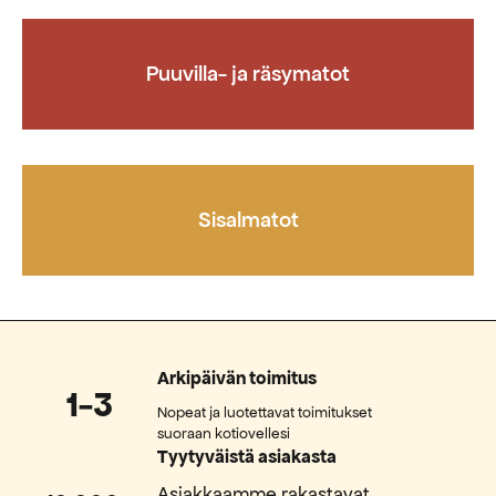
Puuvilla- ja räsymatot
Sisalmatot
Arkipäivän toimitus
1-3
Nopeat ja luotettavat toimitukset
suoraan kotiovellesi
Tyytyväistä asiakasta
Asiakkaamme rakastavat