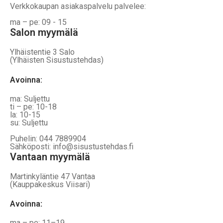
Verkkokaupan asiakaspalvelu palvelee:
ma – pe: 09 - 15
Salon myymälä
Ylhäistentie 3 Salo
(Ylhäisten Sisustustehdas)
Avoinna:
ma: Suljettu
ti – pe: 10-18
la: 10-15
su: Suljettu
Puhelin: 044 7889904
Sähköposti: info@sisustustehdas.fi
Vantaan myymälä
Martinkyläntie 47 Vantaa
(Kauppakeskus Viisari)
Avoinna
:
ma – pe: 11–19