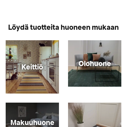
Löydä tuotteita huoneen mukaan
Olohuone
Keittiö
Makuuhuone