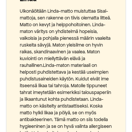
Ulkonäöltään Linda-matto muistuttaa Sisal-
mattoja, sen rakenne on tiivis olematta litteä.
Matto on kevyt ja helppohoitoinen. Linda-
maton väritys on yhdistelmä hopeisia,
valkoisia ja pohjalla pienessä määrin vaaleita
ruskeita sävyjä. Maton yleisilme on hyvin
raikas, skandinaavinen ja vaalea. Maton
kuviointi on miellyttävän elävä ja
rauhallinen.Linda-maton materiaali on
helposti puhdistettava ja kestää useimpien
puhdistusaineiden käytön. Kuidut eivät ime
itseensä likaa tai tahroja. Matolle tippuneet
tahrat imeytetään esimerkiksi talouspaperiin
ja likaantunut kohta puhdistetaan. Linda-
matto on käsitelty antistaattiseksi. Koska
matto hylkii likaa ja pölyä, se on myös
antibakteerinen. Tämä matto on siis todella
hygieeninen ja se on hyvä valinta allergiseen