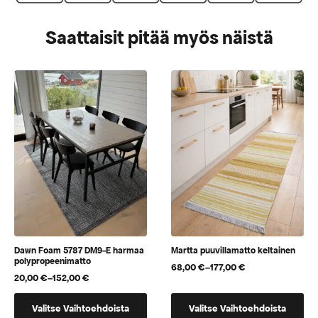
Saattaisit pitää myös näistä
Dawn Foam 5787 DM9-E harmaa
Martta puuvillamatto keltainen
polypropeenimatto
68,00
€
–
177,00
€
Hintaluokka:
20,00
€
–
152,00
€
Hintaluokka:
68,00 €
20,00 €
-
Tällä
Tällä
-
177,00 €
Valitse Vaihtoehdoista
Valitse Vaihtoehdoista
tuotteella
tuotteella
152,00 €