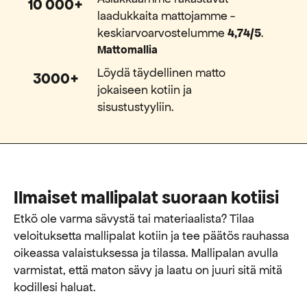
10 000+
laadukkaita mattojamme -
keskiarvoarvostelumme
4,74/5
.
Mattomallia
Löydä täydellinen matto
3000+
jokaiseen kotiin ja
sisustustyyliin.
Ilmaiset mallipalat suoraan kotiisi
Etkö ole varma sävystä tai materiaalista? Tilaa
veloituksetta mallipalat kotiin ja tee päätös rauhassa
oikeassa valaistuksessa ja tilassa. Mallipalan avulla
varmistat, että maton sävy ja laatu on juuri sitä mitä
kodillesi haluat.