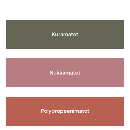
Voit
Voit
tehdä
tehdä
valinnat
valinnat
tuotteen
tuotteen
sivulla.
sivulla.
Kuramatot
Nukkamatot
Polypropeenimatot