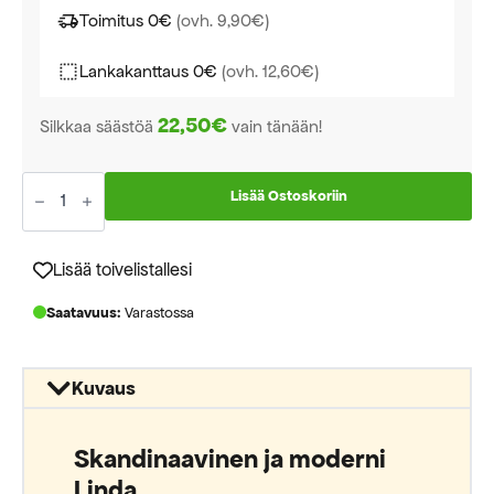
Toimitus 0€
(ovh. 9,90€)
Lankakanttaus 0€
(ovh. 12,60€)
22,50€
Silkkaa säästöä
vain tänään!
Linda
käytävämatto
Lisää Ostoskoriin
leveys
80cm
(silver/
snow
Lisää toivelistallesi
white)
määrä
Saatavuus:
Varastossa
Kuvaus
Skandinaavinen ja moderni
Linda