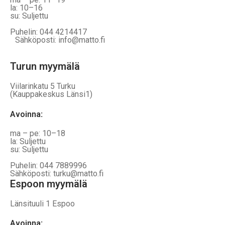
la: 10–16
su: Suljettu
Puhelin: 044 4214417
Sähköposti: info@matto.fi
Turun myymälä
Viilarinkatu 5 Turku
(Kauppakeskus Länsi1)
Avoinna
:
ma – pe: 10–18
la: Suljettu
su: Suljettu
Puhelin: 044 7889996
Sähköposti: turku@matto.fi
Espoon myymälä
Länsituuli 1 Espoo
Avoinna
: