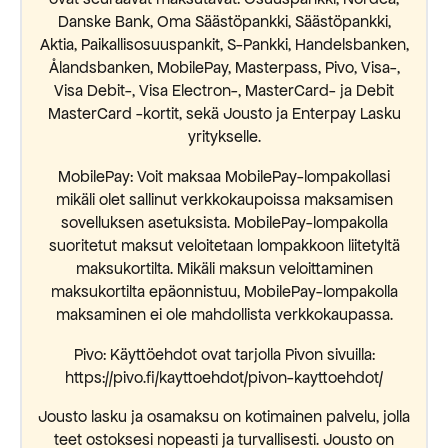
Danske Bank, Oma Säästöpankki, Säästöpankki,
Aktia, Paikallisosuuspankit, S-Pankki, Handelsbanken,
Ålandsbanken, MobilePay, Masterpass, Pivo, Visa-,
Visa Debit-, Visa Electron-, MasterCard- ja Debit
MasterCard -kortit, sekä Jousto ja Enterpay Lasku
yritykselle.
MobilePay: Voit maksaa MobilePay-lompakollasi
mikäli olet sallinut verkkokaupoissa maksamisen
sovelluksen asetuksista. MobilePay-lompakolla
suoritetut maksut veloitetaan lompakkoon liitetyltä
maksukortilta. Mikäli maksun veloittaminen
maksukortilta epäonnistuu, MobilePay-lompakolla
maksaminen ei ole mahdollista verkkokaupassa.
Pivo: Käyttöehdot ovat tarjolla Pivon sivuilla:
https://pivo.fi/kayttoehdot/pivon-kayttoehdot/
Jousto lasku ja osamaksu on kotimainen palvelu, jolla
teet ostoksesi nopeasti ja turvallisesti. Jousto on