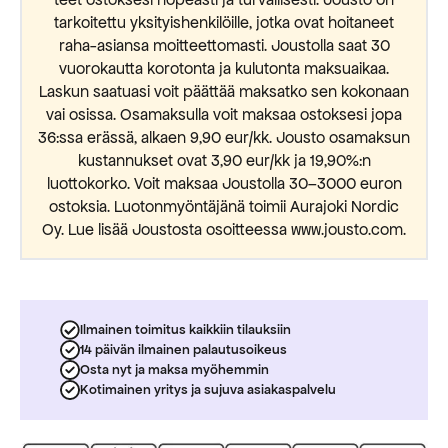
tarkoitettu yksityishenkilöille, jotka ovat hoitaneet
raha-asiansa moitteettomasti. Joustolla saat 30
vuorokautta korotonta ja kulutonta maksuaikaa.
Laskun saatuasi voit päättää maksatko sen kokonaan
vai osissa. Osamaksulla voit maksaa ostoksesi jopa
36:ssa erässä, alkaen 9,90 eur/kk. Jousto osamaksun
kustannukset ovat 3,90 eur/kk ja 19,90%:n
luottokorko. Voit maksaa Joustolla 30–3000 euron
ostoksia. Luotonmyöntäjänä toimii Aurajoki Nordic
Oy. Lue lisää Joustosta osoitteessa www.jousto.com.
Ilmainen toimitus kaikkiin tilauksiin
14 päivän ilmainen palautusoikeus
Osta nyt ja maksa myöhemmin
Kotimainen yritys ja sujuva asiakaspalvelu