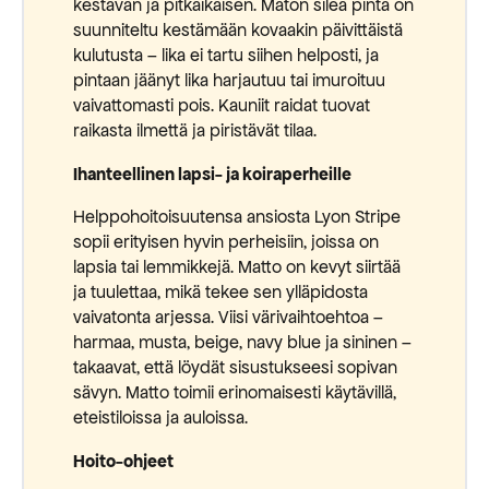
kestävän ja pitkäikäisen. Maton sileä pinta on
suunniteltu kestämään kovaakin päivittäistä
kulutusta – lika ei tartu siihen helposti, ja
pintaan jäänyt lika harjautuu tai imuroituu
vaivattomasti pois. Kauniit raidat tuovat
raikasta ilmettä ja piristävät tilaa.
Ihanteellinen lapsi- ja koiraperheille
Helppohoitoisuutensa ansiosta Lyon Stripe
sopii erityisen hyvin perheisiin, joissa on
lapsia tai lemmikkejä. Matto on kevyt siirtää
ja tuulettaa, mikä tekee sen ylläpidosta
vaivatonta arjessa. Viisi värivaihtoehtoa –
harmaa, musta, beige, navy blue ja sininen –
takaavat, että löydät sisustukseesi sopivan
sävyn. Matto toimii erinomaisesti käytävillä,
eteistiloissa ja auloissa.
Hoito-ohjeet