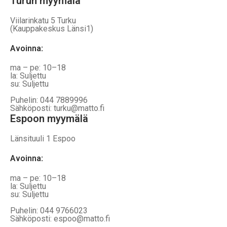
Turun myymälä
Viilarinkatu 5 Turku
(Kauppakeskus Länsi1)
Avoinna
:
ma – pe: 10–18
la: Suljettu
su: Suljettu
Puhelin: 044 7889996
Sähköposti: turku@matto.fi
Espoon myymälä
Länsituuli 1 Espoo
Avoinna
:
ma – pe: 10–18
la: Suljettu
su: Suljettu
Puhelin: 044 9766023
Sähköposti: espoo@matto.fi