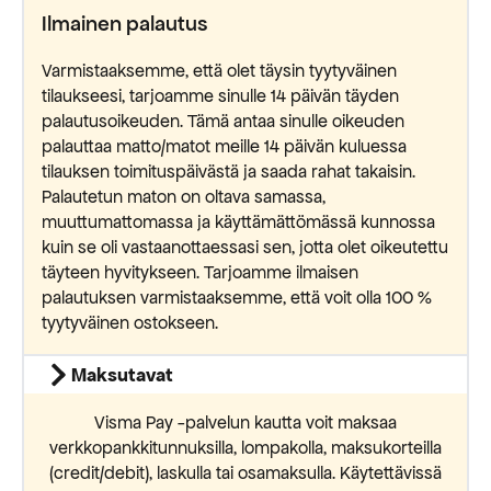
Ilmainen palautus
Varmistaaksemme, että olet täysin tyytyväinen
tilaukseesi, tarjoamme sinulle 14 päivän täyden
palautusoikeuden. Tämä antaa sinulle oikeuden
palauttaa matto/matot meille 14 päivän kuluessa
tilauksen toimituspäivästä ja saada rahat takaisin.
Palautetun maton on oltava samassa,
muuttumattomassa ja käyttämättömässä kunnossa
kuin se oli vastaanottaessasi sen, jotta olet oikeutettu
täyteen hyvitykseen. Tarjoamme ilmaisen
palautuksen varmistaaksemme, että voit olla 100 %
tyytyväinen ostokseen.
Maksutavat
Visma Pay -palvelun kautta voit maksaa
verkkopankkitunnuksilla, lompakolla, maksukorteilla
(credit/debit), laskulla tai osamaksulla. Käytettävissä