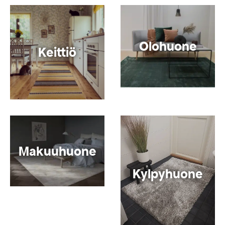
Olohuone
Keittiö
Makuuhuone
Kylpyhuone