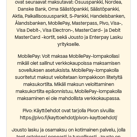
ovat seuraavat maksutavat: Osuuspankki, Nordea,
Danske Bank, Oma Säästöpankki, Säästöpankki,
Aktia, Paikallisosuuspankit, S-Pankki, Handelsbanken,
Ålandsbanken, MobilePay, Masterpass, Pivo, Visa-,
Visa Debit-, Visa Electron-, MasterCard- ja Debit
MasterCard -kortit, sekä Jousto ja Enterpay Lasku
yritykselle.
MobilePay: Voit maksaa MobilePay-lompakollasi
mikäli olet sallinut verkkokaupoissa maksamisen
sovelluksen asetuksista. MobilePay-lompakolla
suoritetut maksut veloitetaan lompakkoon liitetyltä
maksukortilta. Mikäli maksun veloittaminen
maksukortilta epäonnistuu, MobilePay-lompakolla
maksaminen ei ole mahdollista verkkokaupassa.
Pivo: Käyttöehdot ovat tarjolla Pivon sivuilla:
https://pivo.fi/kayttoehdot/pivon-kayttoehdot/
Jousto lasku ja osamaksu on kotimainen palvelu, jolla
teet ostoksesi nopeasti ja turvallisesti. Jousto on