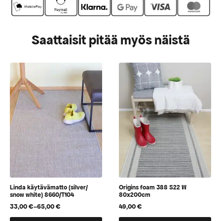
Saattaisit pitää myös näistä
Linda käytävämatto (silver/
Origins foam 388 S22 W
snow white) 8660/T104
80x200cm
33,00
€
–
65,00
€
49,00
€
Hintaluokka:
33,00 €