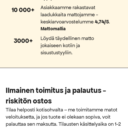
Asiakkaamme rakastavat
10 000+
laadukkaita mattojamme -
keskiarvoarvostelumme
4,74/5
.
Mattomallia
Löydä täydellinen matto
3000+
jokaiseen kotiin ja
sisustustyyliin.
Ilmainen toimitus ja palautus -
riskitön ostos
Tilaa helposti kotisohvalta – me toimitamme matot
veloituksetta, ja jos tuote ei olekaan sopiva, voit
palauttaa sen maksutta. ​​Tilausten käsittelyaika on 1-2