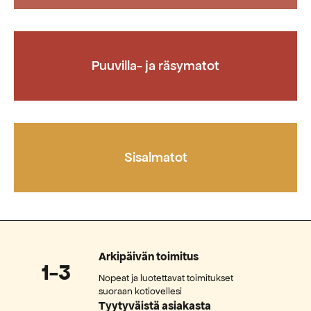
Puuvilla- ja räsymatot
Sisalmatot
Arkipäivän toimitus
1-3
Nopeat ja luotettavat toimitukset
suoraan kotiovellesi
Tyytyväistä asiakasta