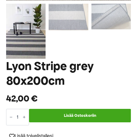
Lyon Stripe grey
80x200cm
42,00
€
Lyon
Stripe
Lisää Ostoskoriin
grey
80x200cm
määrä
Lisää toivelistallesi