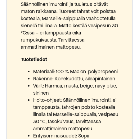
Säännöllinen imurointi ja tuuletus pitävät
maton raikkaana. Tuoreet tahrat voit poistaa
kostealla, Marseille-saippualla vaahdotetulla
sienellä tai liinalla. Matto kestää vesipesun 30
°C:ssa – ei tamppausta eikä
rumpukuivausta. Tarvittaessa
ammattimainen mattopesu.
Tuotetiedot
Materiaali: 100 % Maclon-polypropeeni
Rakenne: Konekudottu, sileäpintainen
Värit: Harmaa, musta, beige, navy blue,
sininen
Hoito-ohjeet: Säännöllinen imurointi, ei
tamppausta, tahrojen poisto kostealla
liinalla tai Marseille-saippualla, vesipesu
30 °C, tasokuivaus, tarvittaessa
ammattimainen mattopesu
Erityisominaisuudet: Sopii