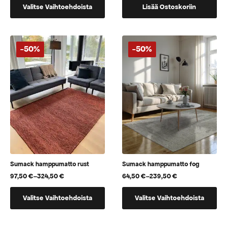
Tällä
-
Valitse Vaihtoehdoista
Lisää Ostoskoriin
tuotteella
65,00 €
on
useampi
muunnelma.
-50%
-50%
Voit
tehdä
valinnat
tuotteen
sivulla.
Sumack hamppumatto rust
Sumack hamppumatto fog
97,50
€
–
324,50
€
64,50
€
–
239,50
€
Hintaluokka:
Hintaluokka:
97,50 €
64,50 €
Tällä
Tällä
-
-
Valitse Vaihtoehdoista
Valitse Vaihtoehdoista
tuotteella
tuotteella
324,50 €
239,50 €
on
on
useampi
useampi