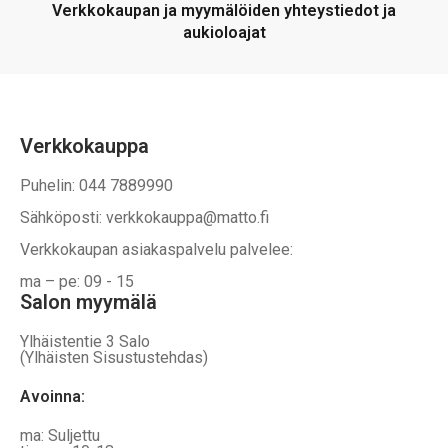
Verkkokaupan ja myymälöiden yhteystiedot ja
sivulla
sivulla
aukioloajat
Verkkokauppa
Puhelin: 044 7889990
Sähköposti: verkkokauppa@matto.fi
Verkkokaupan asiakaspalvelu palvelee:
ma – pe: 09 - 15
Salon myymälä
Ylhäistentie 3 Salo
(Ylhäisten Sisustustehdas)
Avoinna:
ma: Suljettu