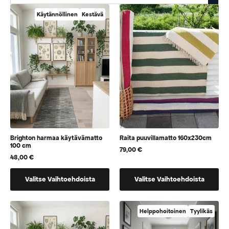
Käytännöllinen
Kestävä
Brighton harmaa käytävämatto
Raita puuvillamatto 160x230cm
100 cm
79,00
€
48,00
€
Tällä
Tällä
Valitse Vaihtoehdoista
Valitse Vaihtoehdoista
tuotteella
tuotteella
on
on
vaihtoehtoja,
useampi
Helppohoitoinen
Tyylikäs
jotka
muunnelma.