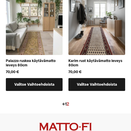
voidaan
Voit
valita
tehdä
tuotteen
valinnat
sivulla
tuotteen
sivulla.
Palazzo ruskea käytävämatto
Karim rust käytävämatto leveys
leveys 80cm
80cm
70,00
€
70,00
€
Tällä
Tällä
Valitse Vaihtoehdoista
Valitse Vaihtoehdoista
tuotteella
tuotteella
on
on
vaihtoehtoja,
vaihtoehtoja,
←
1
2
jotka
jotka
voidaan
voidaan
valita
valita
tuotteen
tuotteen