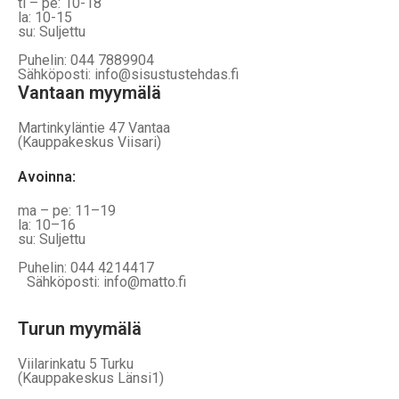
ti – pe: 10-18
la: 10-15
su: Suljettu
Puhelin: 044 7889904
Sähköposti: info@sisustustehdas.fi
Vantaan myymälä
Martinkyläntie 47 Vantaa
(Kauppakeskus Viisari)
Avoinna
:
ma – pe: 11–19
la: 10–16
su: Suljettu
Puhelin: 044 4214417
Sähköposti: info@matto.fi
Turun myymälä
Viilarinkatu 5 Turku
(Kauppakeskus Länsi1)