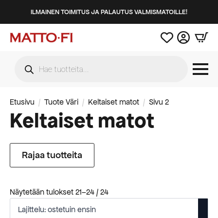
ILMAINEN TOIMITUS JA PALAUTUS VALMISMATOILLE!
Products
search
Etusivu
Tuote Väri
Keltaiset matot
Sivu 2
Keltaiset matot
Rajaa tuotteita
Suosituimmat
Näytetään tulokset 21–24 / 24
ensin