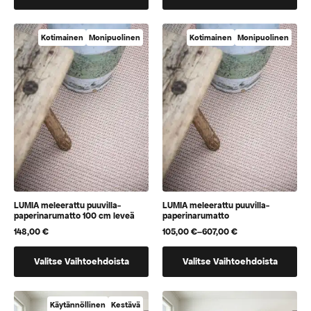
tuotteella
tuotteella
on
on
useampi
vaihtoehtoja,
Kotimainen
Monipuolinen
Kotimainen
Monipuolinen
muunnelma.
jotka
Voit
voidaan
tehdä
valita
valinnat
tuotteen
tuotteen
sivulla
sivulla.
LUMIA meleerattu puuvilla-
LUMIA meleerattu puuvilla-
paperinarumatto 100 cm leveä
paperinarumatto
148,00
€
105,00
€
–
607,00
€
Hintaluokka:
105,00 €
Tällä
Tällä
-
Valitse Vaihtoehdoista
Valitse Vaihtoehdoista
607,00 €
tuotteella
tuotteella
on
on
vaihtoehtoja,
useampi
Käytännöllinen
Kestävä