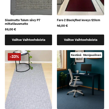
Sisalmatto Tulum sävy P7
Faro 2 Black/Red leveys 120cm
mittatilausmatto
46,00
€
86,00
€
Tällä
Tällä
Valitse Vaihtoehdoista
Valitse Vaihtoehdoista
tuotteella
tuotteella
on
on
vaihtoehtoja,
vaihtoehtoja,
Kestävä
Monipuolinen
-33%
jotka
jotka
voidaan
voidaan
valita
valita
tuotteen
tuotteen
sivulla
sivulla