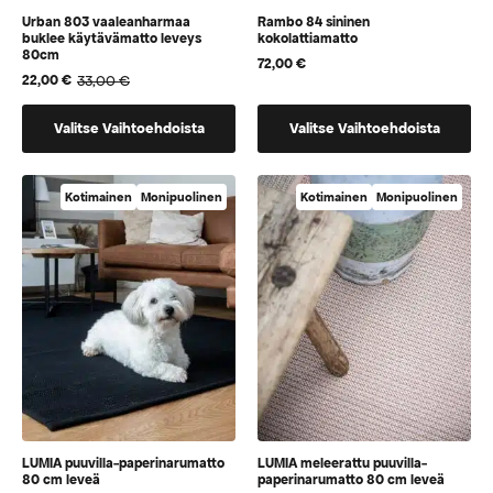
Urban 803 vaaleanharmaa
Rambo 84 sininen
buklee käytävämatto leveys
kokolattiamatto
80cm
72,00
€
33,00
€
22,00
€
Alkuperäinen
Nykyinen
hinta
hinta
Tällä
Tällä
oli:
on:
Valitse Vaihtoehdoista
Valitse Vaihtoehdoista
33,00 €.
22,00 €.
tuotteella
tuotteella
on
on
vaihtoehtoja,
vaihtoehtoja,
Kotimainen
Monipuolinen
Kotimainen
Monipuolinen
jotka
jotka
voidaan
voidaan
valita
valita
tuotteen
tuotteen
sivulla
sivulla
LUMIA puuvilla-paperinarumatto
LUMIA meleerattu puuvilla-
80 cm leveä
paperinarumatto 80 cm leveä