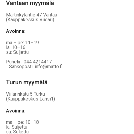
Vantaan myymälä
Martinkyläntie 47 Vantaa
(Kauppakeskus Viisari)
Avoinna
:
ma – pe: 11–19
la: 10–16
su: Suljettu
Puhelin: 044 4214417
Sähköposti: info@matto.fi
Turun myymälä
Viilarinkatu 5 Turku
(Kauppakeskus Länsi1)
Avoinna
:
ma – pe: 10–18
la: Suljettu
su: Suljettu