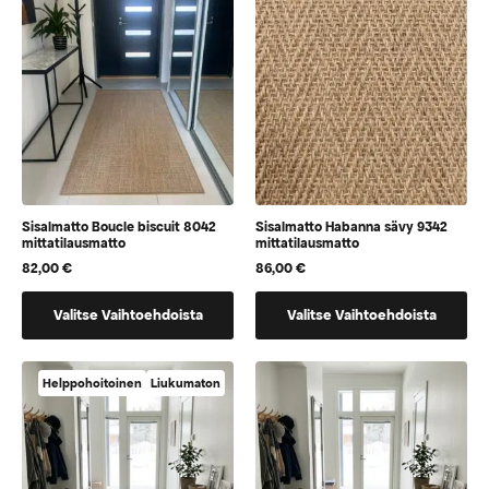
Voit
Voit
tehdä
tehdä
valinnat
valinnat
tuotteen
tuotteen
sivulla.
sivulla.
Sisalmatto Boucle biscuit 8042
Sisalmatto Habanna sävy 9342
mittatilausmatto
mittatilausmatto
82,00
€
86,00
€
Tällä
Tällä
Valitse Vaihtoehdoista
Valitse Vaihtoehdoista
tuotteella
tuotteella
on
on
vaihtoehtoja,
vaihtoehtoja,
Helppohoitoinen
Liukumaton
jotka
jotka
voidaan
voidaan
valita
valita
tuotteen
tuotteen