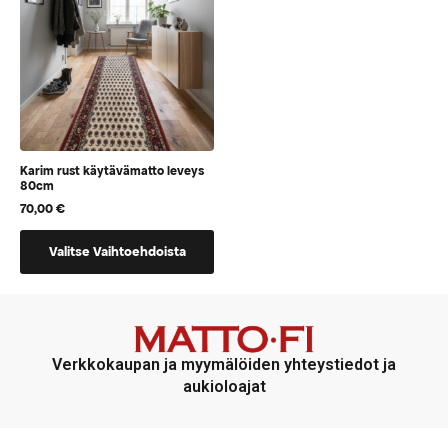
tuotteen
tuotteen
sivulla
sivulla
Karim rust käytävämatto leveys
80cm
70,00
€
Tällä
Valitse Vaihtoehdoista
tuotteella
on
vaihtoehtoja,
jotka
voidaan
Verkkokaupan ja myymälöiden yhteystiedot ja
valita
aukioloajat
tuotteen
sivulla