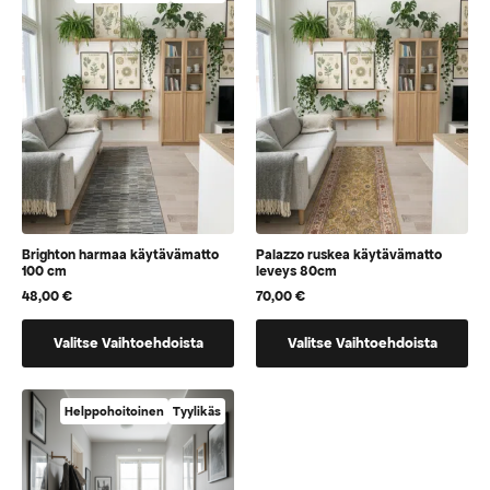
jotka
muunnelma.
voidaan
Voit
valita
tehdä
tuotteen
valinnat
sivulla
tuotteen
sivulla.
Brighton harmaa käytävämatto
Palazzo ruskea käytävämatto
100 cm
leveys 80cm
48,00
€
70,00
€
Tällä
Tällä
Valitse Vaihtoehdoista
Valitse Vaihtoehdoista
tuotteella
tuotteella
on
on
vaihtoehtoja,
vaihtoehtoja,
Helppohoitoinen
Tyylikäs
jotka
jotka
voidaan
voidaan
valita
valita