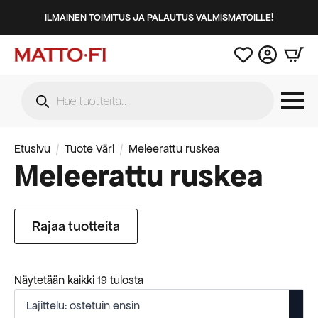
ILMAINEN TOIMITUS JA PALAUTUS VALMISMATOILLE!
Products
search
Etusivu
Tuote Väri
Meleerattu ruskea
Meleerattu ruskea
Rajaa tuotteita
Suosituimmat
Näytetään kaikki 19 tulosta
ensin