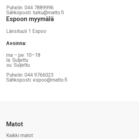
Puhelin: 044 7889996
Sähköposti: turku@matto.fi
Espoon myymälä
Länsituuli 1 Espoo
Avoinna
:
ma – pe: 10–18
la: Suljettu
su: Suljettu
Puhelin: 044 9766023
Sähköposti: espoo@matto.fi
Matot
Kaikki matot