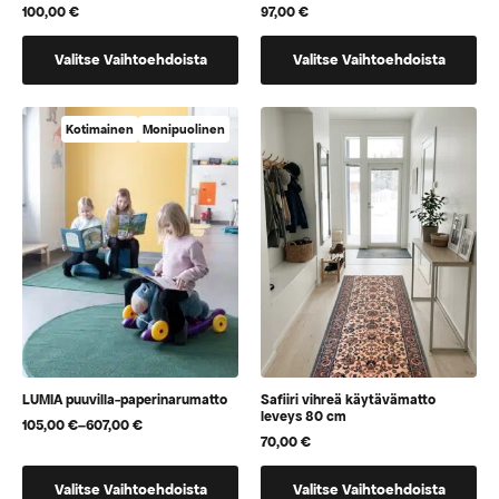
100,00
€
97,00
€
Tällä
Tällä
Valitse Vaihtoehdoista
Valitse Vaihtoehdoista
tuotteella
tuotteella
on
on
vaihtoehtoja,
vaihtoehtoja,
Kotimainen
Monipuolinen
jotka
jotka
voidaan
voidaan
valita
valita
tuotteen
tuotteen
sivulla
sivulla
LUMIA puuvilla-paperinarumatto
Safiiri vihreä käytävämatto
leveys 80 cm
105,00
€
–
607,00
€
Hintaluokka:
70,00
€
105,00 €
-
Tällä
Tällä
607,00 €
Valitse Vaihtoehdoista
Valitse Vaihtoehdoista