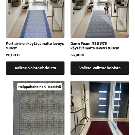
sivulla
sivulla
Port sininen käytävämatto leveys
Dawn Foam 1786 W71I
100cm
käytävämatto leveys 100cm
26,00
€
33,00
€
Tällä
Tällä
Valitse Vaihtoehdoista
Valitse Vaihtoehdoista
tuotteella
tuotteella
on
on
vaihtoehtoja,
vaihtoehtoja,
Helppohoitoinen
Kestävä
jotka
jotka
voidaan
voidaan
valita
valita
tuotteen
tuotteen
sivulla
sivulla