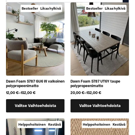
Bestseller
Likaa hylkivä
Bestseller
Likaa hylkivä
Dawn Foam 5787 GU6 W valkoinen
Dawn Foam 5787 UT6Y taupe
polypropeenimatto
polypropeenimatto
12,00
€
–
152,00
€
20,00
€
–
152,00
€
Hintaluokka:
Hintaluokka:
12,00 €
20,00 €
Tällä
Tällä
-
-
Valitse Vaihtoehdoista
Valitse Vaihtoehdoista
152,00 €
152,00 €
tuotteella
tuotteella
on
on
useampi
useampi
Helppohoitoinen
Kestävä
Helppohoitoinen
Kestävä
muunnelma.
muunnelma.