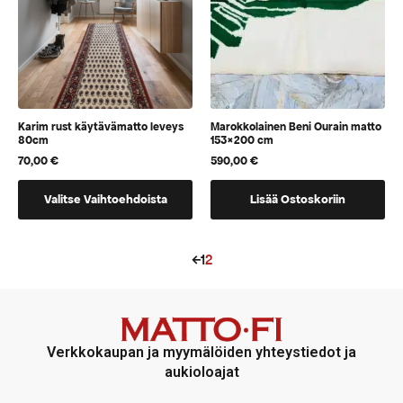
tuotteen
sivulla
sivulla.
Karim rust käytävämatto leveys
Marokkolainen Beni Ourain matto
80cm
153×200 cm
70,00
€
590,00
€
Tällä
Valitse Vaihtoehdoista
Lisää Ostoskoriin
tuotteella
on
vaihtoehtoja,
←
1
2
jotka
voidaan
valita
tuotteen
Verkkokaupan ja myymälöiden yhteystiedot ja
sivulla
aukioloajat