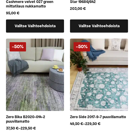
Cashmere velvet 027 green
Star 19686/642
mittatilaus nukkamatto
203,00
€
95,00
€
Tällä
Tällä
Valitse Vaihtoehdoista
Valitse Vaihtoehdoista
tuotteella
tuotteella
on
on
vaihtoehtoja,
useampi
-50%
-50%
jotka
muunnelma.
voidaan
Voit
valita
tehdä
tuotteen
valinnat
sivulla
tuotteen
sivulla.
Zero Bika B2020-014-2
Zero Side 2017-9-7 puuvillamatto
puuvillamatto
49,50
€
–
229,50
€
Hintaluokka:
37,50
€
–
229,50
€
Hintaluokka:
49,50 €