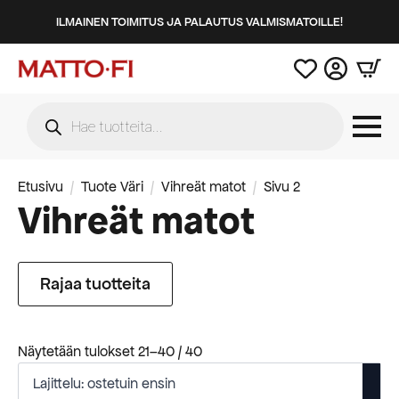
ILMAINEN TOIMITUS JA PALAUTUS VALMISMATOILLE!
Products
search
Etusivu
Tuote Väri
Vihreät matot
Sivu 2
Vihreät matot
Rajaa tuotteita
Suosituimmat
Näytetään tulokset 21–40 / 40
ensin