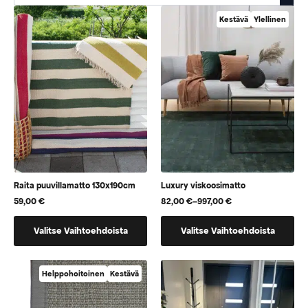
Kestävä
Ylellinen
Raita puuvillamatto 130x190cm
Luxury viskoosimatto
59,00
€
82,00
€
–
997,00
€
Hintaluokka:
82,00 €
Tällä
Tällä
-
Valitse Vaihtoehdoista
Valitse Vaihtoehdoista
997,00 €
tuotteella
tuotteella
on
on
useampi
useampi
Helppohoitoinen
Kestävä
muunnelma.
muunnelma.
Voit
Voit