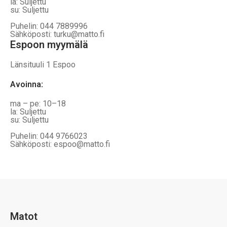
la: Suljettu
su: Suljettu
Puhelin: 044 7889996
Sähköposti: turku@matto.fi
Espoon myymälä
Länsituuli 1 Espoo
Avoinna
:
ma – pe: 10–18
la: Suljettu
su: Suljettu
Puhelin: 044 9766023
Sähköposti: espoo@matto.fi
Matot