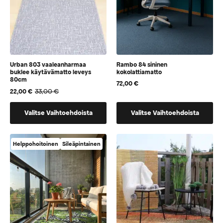
Urban 803 vaaleanharmaa
Rambo 84 sininen
buklee käytävämatto leveys
kokolattiamatto
80cm
72,00
€
33,00
€
22,00
€
Alkuperäinen
Nykyinen
hinta
hinta
Tällä
Tällä
oli:
on:
Valitse Vaihtoehdoista
Valitse Vaihtoehdoista
33,00 €.
22,00 €.
tuotteella
tuotteella
on
on
vaihtoehtoja,
vaihtoehtoja,
Helppohoitoinen
Sileäpintainen
jotka
jotka
voidaan
voidaan
valita
valita
tuotteen
tuotteen
sivulla
sivulla