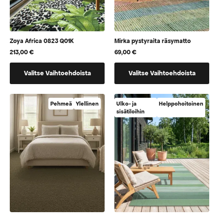
Zoya Africa 0823 Q01K
Mirka pystyraita räsymatto
213,00
€
69,00
€
Tällä
Tällä
Valitse Vaihtoehdoista
Valitse Vaihtoehdoista
tuotteella
tuotteella
on
on
useampi
useampi
Pehmeä
Ylellinen
Ulko- ja
Helppohoitoinen
muunnelma.
muunnelma.
sisätiloihin
Voit
Voit
tehdä
tehdä
valinnat
valinnat
tuotteen
tuotteen
sivulla.
sivulla.