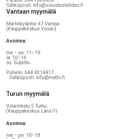
Puhelin: 044 7889904
Sähköposti: info@sisustustehdas.fi
Vantaan myymälä
Martinkyläntie 47 Vantaa
(Kauppakeskus Viisari)
Avoinna
:
ma – pe: 11–19
la: 10–16
su: Suljettu
Puhelin: 044 4214417
Sähköposti: info@matto.fi
Turun myymälä
Viilarinkatu 5 Turku
(Kauppakeskus Länsi1)
Avoinna
:
ma – pe: 10–18