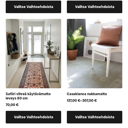
37,50 €
-
Tällä
Tällä
-
229,50 €
Valitse Vaihtoehdoista
Valitse Vaihtoehdoista
229,50 €
tuotteella
tuotteella
on
on
useampi
useampi
muunnelma.
muunnelma.
Voit
Voit
tehdä
tehdä
valinnat
valinnat
tuotteen
tuotteen
sivulla.
sivulla.
Safiiri vihreä käytävämatto
Casablanca nukkamatto
leveys 80 cm
137,00
€
–
307,00
€
Hintaluokka:
70,00
€
137,00 €
-
Tällä
Tällä
307,00 €
Valitse Vaihtoehdoista
Valitse Vaihtoehdoista
tuotteella
tuotteella
on
on