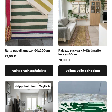
Voit
voidaan
tehdä
valita
valinnat
tuotteen
tuotteen
sivulla
sivulla.
Raita puuvillamatto 160x230cm
Palazzo ruskea käytävämatto
leveys 80cm
79,00
€
70,00
€
Tällä
Tällä
Valitse Vaihtoehdoista
Valitse Vaihtoehdoista
tuotteella
tuotteella
on
on
useampi
vaihtoehtoja,
Helppohoitoinen
Tyylikäs
muunnelma.
jotka
Voit
voidaan
tehdä
valita
valinnat
tuotteen