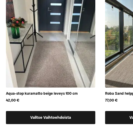
valita
valita
tuotteen
tuotteen
sivulla
sivulla
Aqua-stop kuramatto beige leveys 100 cm
Roba Sand helpp
42,00
€
77,00
€
Tällä
Tällä
Valitse Vaihtoehdoista
V
tuotteella
tuotteella
on
on