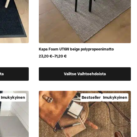
Kapa Foam UT6W beige polypropeenimatto
23,20
€
–
71,20
€
Hintaluokka:
23,20 €
-
Tällä
71,20 €
ta
Valitse Vaihtoehdoista
tuotteella
on
useampi
Imukykyinen
Bestseller
Imukykyinen
muunnelma.
Voit
tehdä
valinnat
tuotteen