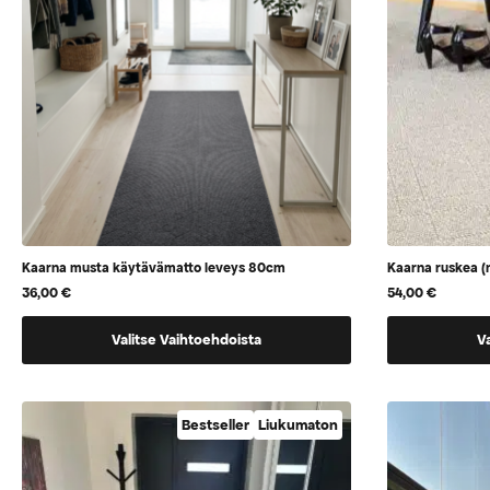
sivulla.
Kaarna musta käytävämatto leveys 80cm
Kaarna ruskea (
36,00
€
54,00
€
Tällä
Tällä
Valitse Vaihtoehdoista
V
tuotteella
tuotteella
on
on
vaihtoehtoja,
vaihtoehtoj
Bestseller
Liukumaton
jotka
jotka
voidaan
voidaan