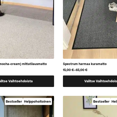
sivulla.
mocha-cream) mittatilausmatto
Spectrum harmaa kuramatto
15,00
€
–
65,00
€
Hintaluokka:
15,00 €
Tällä
-
alitse Vaihtoehdoista
Valitse Vaihtoehdois
65,00 €
tuotteella
on
a,
useampi
Bestseller
Helppohoitoinen
Bestseller
Hel
muunnelma.
Voit