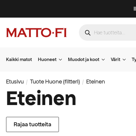
Products
search
Kaikki matot
Huoneet
Muodot ja koot
Värit
Ty
Etusivu
Tuote Huone (filtteri)
Eteinen
Eteinen
Rajaa tuotteita