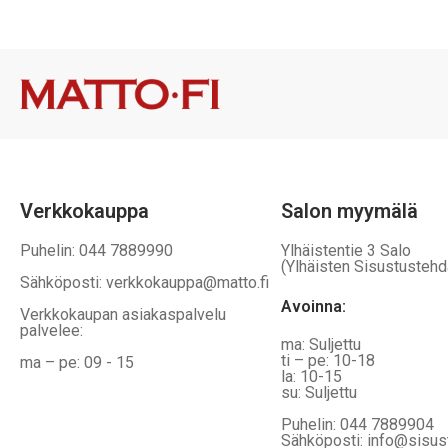
vaihtoehtoja,
vaihtoehtoj
jotka
jotka
voidaan
voidaan
valita
valita
tuotteen
tuotteen
sivulla
sivulla
Verkkokauppa
Salon myymälä
Puhelin: 044 7889990
Ylhäistentie 3 Salo
(Ylhäisten Sisustustehd
Sähköposti: verkkokauppa@matto.fi
Avoinna:
Verkkokaupan asiakaspalvelu
palvelee:
ma: Suljettu
ti – pe: 10-18
ma – pe: 09 - 15
la: 10-15
su: Suljettu
Puhelin: 044 7889904
Sähköposti: info@sisus