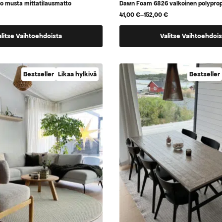
to musta mittatilausmatto
Dawn Foam 6826 valkoinen polypro
41,00
€
–
152,00
€
Hintaluokka:
41,00 €
Tällä
-
alitse Vaihtoehdoista
Valitse Vaihtoehdois
152,00 €
tuotteella
on
a,
useampi
Bestseller
Likaa hylkivä
Bestseller
muunnelma.
Voit
tehdä
valinnat
tuotteen
sivulla.