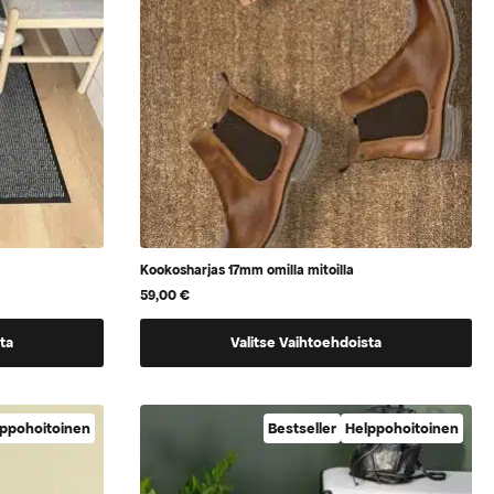
sivulla.
Kookosharjas 17mm omilla mitoilla
59,00
€
Tällä
ta
Valitse Vaihtoehdoista
tuotteella
on
vaihtoehtoja,
ppohoitoinen
Bestseller
Helppohoitoinen
jotka
voidaan