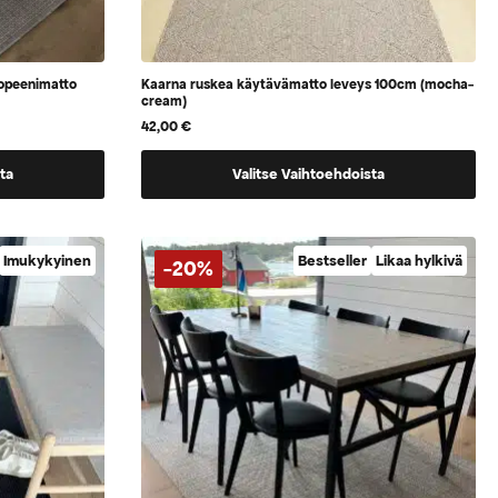
opeenimatto
Kaarna ruskea käytävämatto leveys 100cm (mocha-
cream)
42,00
€
Tällä
ta
Valitse Vaihtoehdoista
tuotteella
on
vaihtoehtoja,
Imukykyinen
Bestseller
Likaa hylkivä
-20%
jotka
voidaan
valita
tuotteen
sivulla