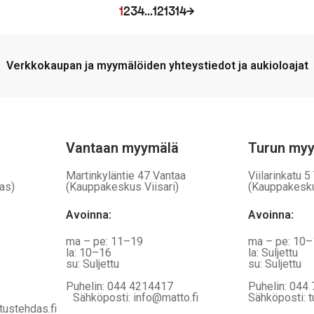
a,
vaihtoehtoja,
1
2
3
4
…
12
13
14
→
jotka
voidaan
valita
Verkkokaupan ja myymälöiden yhteystiedot ja aukioloajat
tuotteen
sivulla
Vantaan myymälä
Turun my
Martinkyläntie 47 Vantaa
Viilarinkatu 5
as)
(Kauppakeskus Viisari)
(Kauppakesk
Avoinna
:
Avoinna
:
ma – pe: 11–19
ma – pe: 10
la: 10–16
la: Suljettu
su: Suljettu
su: Suljettu
Puhelin: 044 4214417
Puhelin: 044
Sähköposti: info@matto.fi
Sähköposti: t
tustehdas.fi