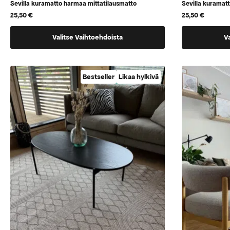
Sevilla kuramatto harmaa mittatilausmatto
Sevilla kuramat
25,50
€
25,50
€
Tällä
Tällä
Valitse Vaihtoehdoista
V
tuotteella
tuotteella
on
on
vaihtoehtoja,
vaihtoehtoj
Bestseller
Likaa hylkivä
jotka
jotka
voidaan
voidaan
valita
valita
tuotteen
tuotteen
sivulla
sivulla