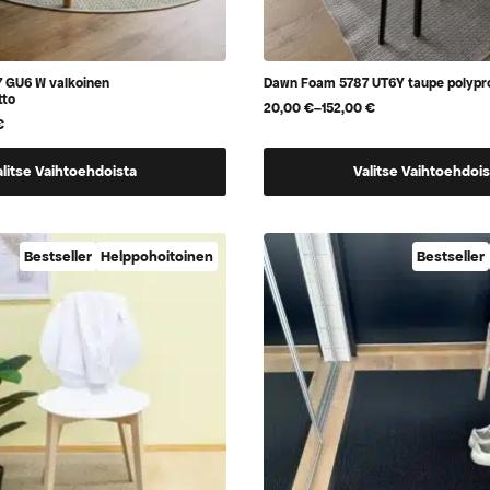
 GU6 W valkoinen
Dawn Foam 5787 UT6Y taupe polypr
tto
20,00
€
–
152,00
€
Hintaluokka:
€
20,00 €
-
Tällä
152,00 €
alitse Vaihtoehdoista
Valitse Vaihtoehdois
tuotteella
on
useampi
Bestseller
Helppohoitoinen
Bestseller
.
muunnelma.
Voit
tehdä
valinnat
tuotteen
sivulla.