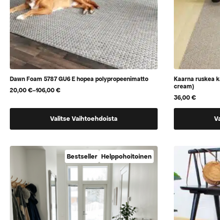
Dawn Foam 5787 GU6 E hopea polypropeenimatto
Kaarna ruskea 
cream)
20,00
€
–
106,00
€
Hintaluokka:
36,00
€
20,00 €
-
Tällä
Tällä
106,00 €
Valitse Vaihtoehdoista
V
tuotteella
tuotteella
on
on
useampi
vaihtoehtoj
Bestseller
Helppohoitoinen
muunnelma.
jotka
Voit
voidaan
tehdä
valita
valinnat
tuotteen
tuotteen
sivulla