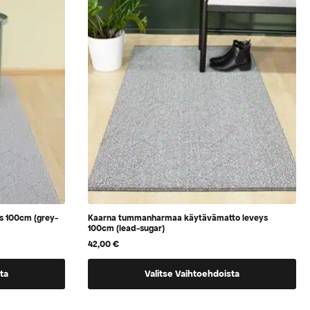
valita
tuotteen
sivulla
s 100cm (grey-
Kaarna tummanharmaa käytävämatto leveys
100cm (lead-sugar)
42,00
€
Tällä
ta
Valitse Vaihtoehdoista
tuotteella
on