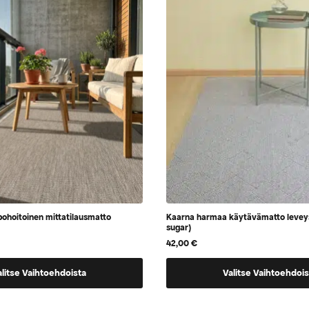
tehdä
valinnat
tuotteen
sivulla.
ohoitoinen mittatilausmatto
Kaarna harmaa käytävämatto levey
sugar)
42,00
€
Tällä
alitse Vaihtoehdoista
Valitse Vaihtoehdois
tuotteella
on