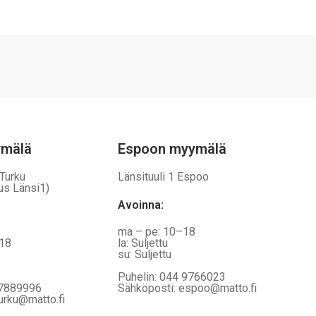
vaihtoehtoja,
jotka
voidaan
valita
tuotteen
sivulla
ymälä
Espoon myymälä
 Turku
Länsituuli 1 Espoo
us Länsi1)
Avoinna
:
ma – pe: 10–18
–18
la: Suljettu
su: Suljettu
Puhelin: 044 9766023
 7889996
Sähköposti: espoo@matto.fi
urku@matto.fi