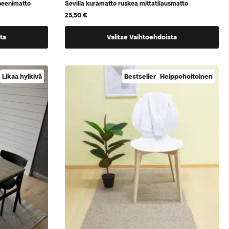
peenimatto
Sevilla kuramatto ruskea mittatilausmatto
25,50
€
Tällä
ta
Valitse Vaihtoehdoista
tuotteella
on
vaihtoehtoja,
Likaa hylkivä
Bestseller
Helppohoitoinen
jotka
voidaan
valita
tuotteen
sivulla