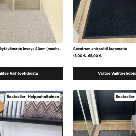
käytävämatto leveys 80cm (mocha-
Spectrum antrasiitti kuramatto
15,00
€
–
65,00
€
Hintaluokka:
15,00 €
-
Tällä
65,00 €
alitse Vaihtoehdoista
Valitse Vaihtoehdois
tuotteella
on
a,
useampi
Bestseller
Helppohoitoinen
Bestseller
muunnelma.
Voit
tehdä
valinnat
tuotteen