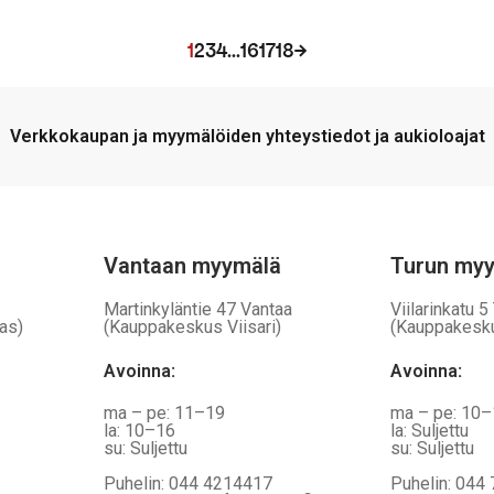
on
a,
vaihtoehtoja,
1
2
3
4
…
16
17
18
→
jotka
voidaan
valita
Verkkokaupan ja myymälöiden yhteystiedot ja aukioloajat
tuotteen
sivulla
Vantaan myymälä
Turun my
Martinkyläntie 47 Vantaa
Viilarinkatu 5
as)
(Kauppakeskus Viisari)
(Kauppakesk
Avoinna
:
Avoinna
:
ma – pe: 11–19
ma – pe: 10
la: 10–16
la: Suljettu
su: Suljettu
su: Suljettu
Puhelin: 044 4214417
Puhelin: 044