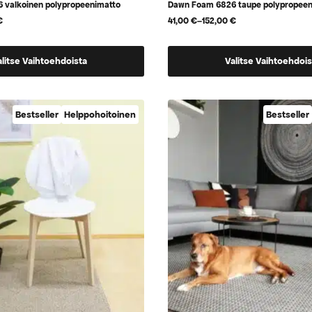
 valkoinen polypropeenimatto
Dawn Foam 6826 taupe polypropeen
€
41,00
€
–
152,00
€
Hintaluokka:
41,00 €
-
Tällä
152,00 €
alitse Vaihtoehdoista
Valitse Vaihtoehdois
tuotteella
on
useampi
Bestseller
Helppohoitoinen
Bestseller
.
muunnelma.
Voit
tehdä
valinnat
tuotteen
sivulla.