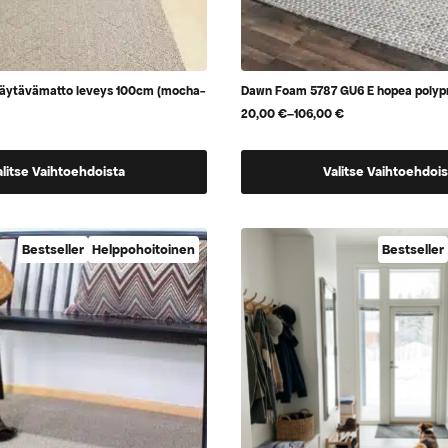
käytävämatto leveys 100cm (mocha-
Dawn Foam 5787 GU6 E hopea polyp
20,00
€
–
106,00
€
Hintaluokka:
20,00 €
-
Tällä
106,00 €
alitse Vaihtoehdoista
Valitse Vaihtoehdois
tuotteella
on
a,
useampi
Bestseller
Helppohoitoinen
Bestseller
muunnelma.
Voit
tehdä
valinnat
tuotteen
sivulla.