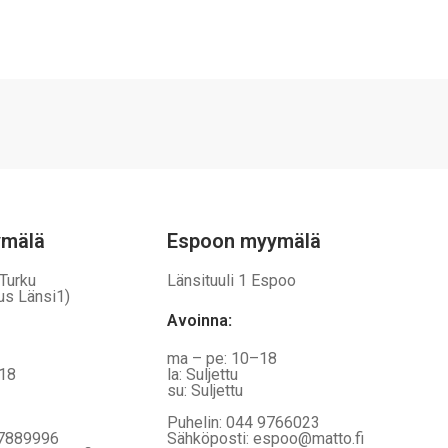
on
vaihtoehtoja,
jotka
voidaan
valita
tuotteen
sivulla
ymälä
Espoon myymälä
 Turku
Länsituuli 1 Espoo
us Länsi1)
Avoinna
:
ma – pe: 10–18
–18
la: Suljettu
su: Suljettu
Puhelin: 044 9766023
 7889996
Sähköposti: espoo@matto.fi