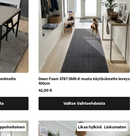
sivulla
eenimatto
Dawn Foam 5787 DM9-K musta käytävämatto leveys
100cm
42,00
€
Tällä
ta
Valitse Vaihtoehdoista
tuotteella
on
vaihtoehtoja,
ppohoitoinen
Likaa hylkivä
Liukumaton
jotka