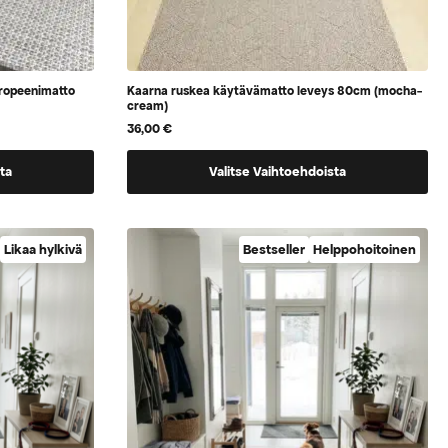
ropeenimatto
Kaarna ruskea käytävämatto leveys 80cm (mocha-
cream)
36,00
€
Tällä
ta
Valitse Vaihtoehdoista
tuotteella
on
vaihtoehtoja,
Likaa hylkivä
Bestseller
Helppohoitoinen
jotka
voidaan
valita
tuotteen
sivulla