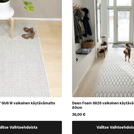
Voit
tehdä
valinnat
tuotteen
sivulla.
 GU6 W valkoinen käytävämatto
Dawn Foam 6826 valkoinen käytävä
80cm
36,00
€
Tällä
alitse Vaihtoehdoista
Valitse Vaihtoehdois
tuotteella