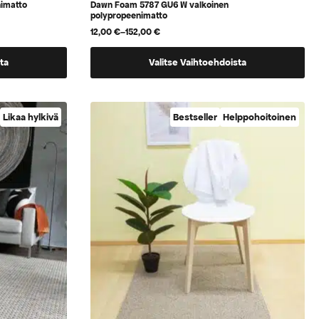
imatto
Dawn Foam 5787 GU6 W valkoinen
polypropeenimatto
12,00
€
–
152,00
€
Hintaluokka:
12,00 €
Tällä
-
ta
Valitse Vaihtoehdoista
152,00 €
tuotteella
on
useampi
Likaa hylkivä
Bestseller
Helppohoitoinen
muunnelma.
Voit
tehdä
valinnat
tuotteen
sivulla.