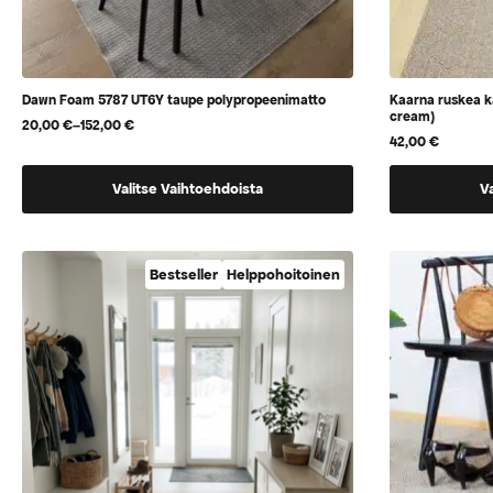
Dawn Foam 5787 UT6Y taupe polypropeenimatto
Kaarna ruskea 
cream)
20,00
€
–
152,00
€
Hintaluokka:
42,00
€
20,00 €
-
Tällä
Tällä
152,00 €
Valitse Vaihtoehdoista
V
tuotteella
tuotteella
on
on
useampi
vaihtoehtoj
Bestseller
Helppohoitoinen
muunnelma.
jotka
Voit
voidaan
tehdä
valita
valinnat
tuotteen
tuotteen
sivulla
sivulla.