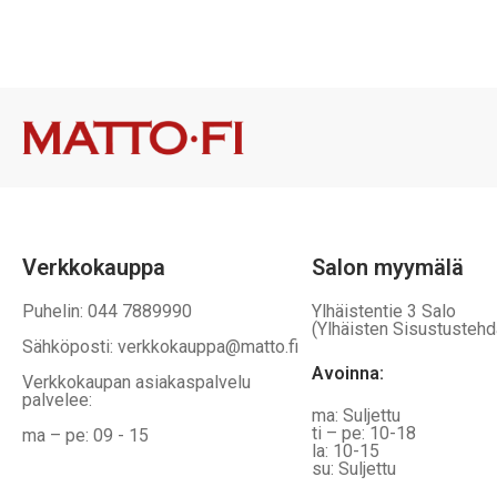
on
on
vaihtoehtoja,
vaihtoehtoj
jotka
jotka
voidaan
voidaan
valita
valita
tuotteen
tuotteen
sivulla
sivulla
Verkkokauppa
Salon myymälä
Puhelin: 044 7889990
Ylhäistentie 3 Salo
(Ylhäisten Sisustustehd
Sähköposti: verkkokauppa@matto.fi
Avoinna:
Verkkokaupan asiakaspalvelu
palvelee:
ma: Suljettu
ti – pe: 10-18
ma – pe: 09 - 15
la: 10-15
su: Suljettu