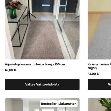
sivulla
sivulla
Aqua-stop kuramatto beige leveys 100 cm
Kaarna harmaa 
sugar)
42,00
€
42,00
€
Tällä
Tällä
Valitse Vaihtoehdoista
V
tuotteella
tuotteella
on
on
vaihtoehtoja,
vaihtoehtoj
Bestseller
Liukumaton
jotka
jotka