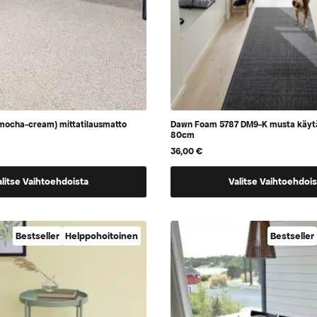
mocha-cream) mittatilausmatto
Dawn Foam 5787 DM9-K musta käyt
80cm
36,00
€
Tällä
alitse Vaihtoehdoista
Valitse Vaihtoehdois
tuotteella
on
a,
vaihtoehtoja,
Bestseller
Helppohoitoinen
Bestseller
jotka
voidaan
valita
tuotteen