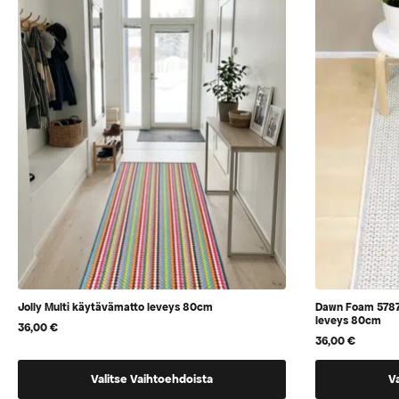
voidaan
voidaan
valita
valita
tuotteen
tuotteen
sivulla
sivulla
Jolly Multi käytävämatto leveys 80cm
Dawn Foam 5787
leveys 80cm
36,00
€
36,00
€
Tällä
Tällä
Valitse Vaihtoehdoista
V
tuotteella
tuotteella