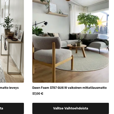
voidaan
valita
tuotteen
sivulla
matto leveys
Dawn Foam 5787 GU6 W valkoinen mittatilausmatto
57,00
€
Tällä
ta
Valitse Vaihtoehdoista
tuotteella