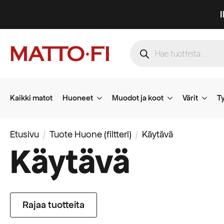
Products
search
Kaikki matot
Huoneet
Muodot ja koot
Värit
Ty
Etusivu
Tuote Huone (filtteri)
Käytävä
Käytävä
Rajaa tuotteita