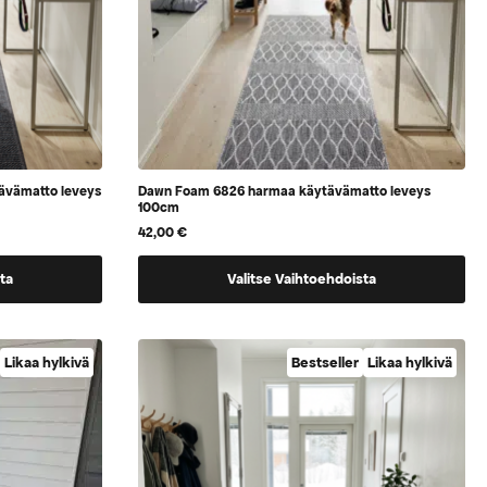
ävämatto leveys
Dawn Foam 6826 harmaa käytävämatto leveys
100cm
42,00
€
Tällä
ta
Valitse Vaihtoehdoista
tuotteella
on
vaihtoehtoja,
Likaa hylkivä
Bestseller
Likaa hylkivä
jotka
voidaan
valita
tuotteen