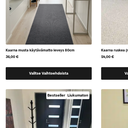
Kaarna musta käytävämatto leveys 80cm
Kaarna ruskea (
36,00
€
54,00
€
Tällä
Tällä
Valitse Vaihtoehdoista
V
tuotteella
tuotteella
on
on
vaihtoehtoja,
vaihtoehtoj
Bestseller
Liukumaton
jotka
jotka
voidaan
voidaan
valita
valita
tuotteen
tuotteen