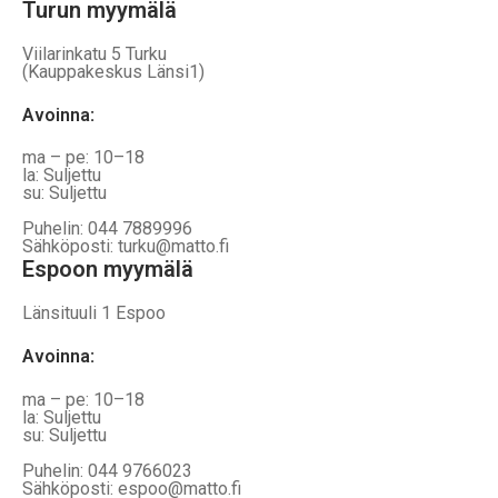
Turun myymälä
Viilarinkatu 5 Turku
(Kauppakeskus Länsi1)
Avoinna
:
ma – pe: 10–18
la: Suljettu
su: Suljettu
Puhelin: 044 7889996
Sähköposti: turku@matto.fi
Espoon myymälä
Länsituuli 1 Espoo
Avoinna
:
ma – pe: 10–18
la: Suljettu
su: Suljettu
Puhelin: 044 9766023
Sähköposti: espoo@matto.fi