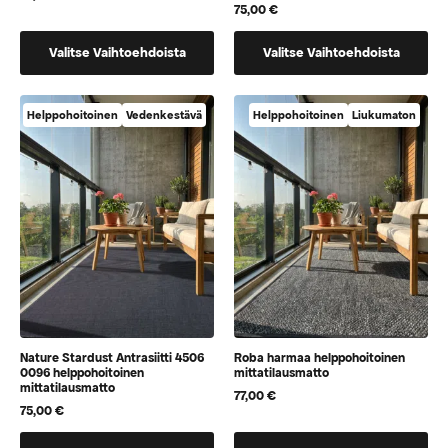
75,00
€
Tällä
Tällä
Valitse Vaihtoehdoista
Valitse Vaihtoehdoista
tuotteella
tuotteella
on
on
vaihtoehtoja,
vaihtoehtoja,
Helppohoitoinen
Vedenkestävä
Helppohoitoinen
Liukumaton
jotka
jotka
voidaan
voidaan
valita
valita
tuotteen
tuotteen
sivulla
sivulla
Nature Stardust Antrasiitti 4506
Roba harmaa helppohoitoinen
0096 helppohoitoinen
mittatilausmatto
mittatilausmatto
77,00
€
75,00
€
Tällä
Tällä