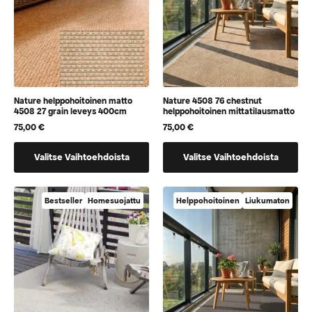
sivulla
sivulla
Nature helppohoitoinen matto
Nature 4508 76 chestnut
4508 27 grain leveys 400cm
helppohoitoinen mittatilausmatto
75,00
€
75,00
€
Tällä
Tällä
Valitse Vaihtoehdoista
Valitse Vaihtoehdoista
tuotteella
tuotteella
on
on
vaihtoehtoja,
vaihtoehtoja,
Bestseller
Homesuojattu
Helppohoitoinen
Liukumaton
jotka
jotka
voidaan
voidaan
valita
valita
tuotteen
tuotteen
sivulla
sivulla