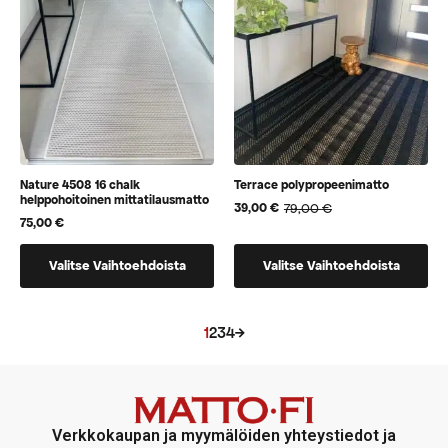
tehdä
valita
valinnat
tuotteen
tuotteen
sivulla
sivulla.
Nature 4508 16 chalk
Terrace polypropeenimatto
helppohoitoinen mittatilausmatto
79,00
€
39,00
€
Alkuperäinen
Nykyinen
75,00
€
hinta
hinta
oli:
on:
Tällä
Tällä
79,00 €.
39,00 €.
Valitse Vaihtoehdoista
Valitse Vaihtoehdoista
tuotteella
tuotteella
on
on
vaihtoehtoja,
useampi
1
2
3
4
→
jotka
muunnelma.
voidaan
Voit
valita
tehdä
tuotteen
valinnat
Verkkokaupan ja myymälöiden yhteystiedot ja
sivulla
tuotteen