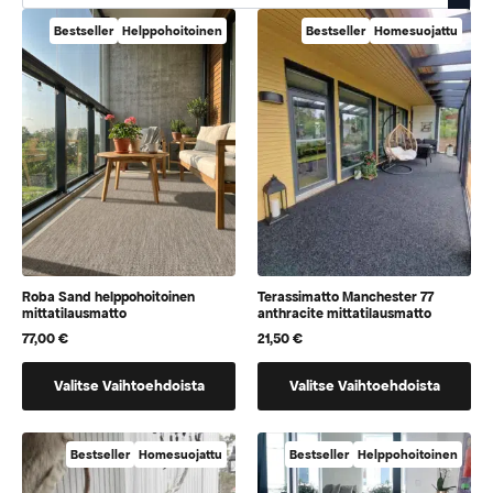
Bestseller
Helppohoitoinen
Bestseller
Homesuojattu
Roba Sand helppohoitoinen
Terassimatto Manchester 77
mittatilausmatto
anthracite mittatilausmatto
77,00
€
21,50
€
Tällä
Tällä
Valitse Vaihtoehdoista
Valitse Vaihtoehdoista
tuotteella
tuotteella
on
on
vaihtoehtoja,
vaihtoehtoja,
Bestseller
Homesuojattu
Bestseller
Helppohoitoinen
jotka
jotka