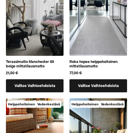
voidaan
voidaan
valita
valita
tuotteen
tuotteen
sivulla
sivulla
Terassimatto Manchester 69
Roba hopea helppohoitoinen
beige mittatilausmatto
mittatilausmatto
21,50
€
77,00
€
Tällä
Tällä
Valitse Vaihtoehdoista
Valitse Vaihtoehdoista
tuotteella
tuotteella
on
on
vaihtoehtoja,
vaihtoehtoja,
Helppohoitoinen
Vedenkestävä
Helppohoitoinen
Vedenkestävä
jotka
jotka
voidaan
voidaan
valita
valita
tuotteen
tuotteen