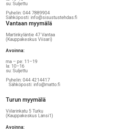
su: Suljettu
Puhelin: 044 7889904
Sähköposti: info@sisustustehdas.fi
Vantaan myymälä
Martinkyläntie 47 Vantaa
(Kauppakeskus Viisari)
Avoinna
:
ma – pe: 11–19
la: 10–16
su: Suljettu
Puhelin: 044 4214417
Sähköposti: info@matto.fi
Turun myymälä
Viilarinkatu 5 Turku
(Kauppakeskus Länsi1)
Avoinna
: