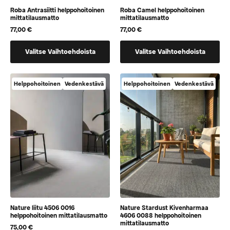
Roba Antrasiitti helppohoitoinen
Roba Camel helppohoitoinen
mittatilausmatto
mittatilausmatto
77,00
€
77,00
€
Tällä
Tällä
Valitse Vaihtoehdoista
Valitse Vaihtoehdoista
tuotteella
tuotteella
on
on
vaihtoehtoja,
vaihtoehtoja,
Helppohoitoinen
Vedenkestävä
Helppohoitoinen
Vedenkestävä
jotka
jotka
voidaan
voidaan
valita
valita
tuotteen
tuotteen
sivulla
sivulla
Nature liitu 4506 0016
Nature Stardust Kivenharmaa
helppohoitoinen mittatilausmatto
4606 0088 helppohoitoinen
mittatilausmatto
75,00
€