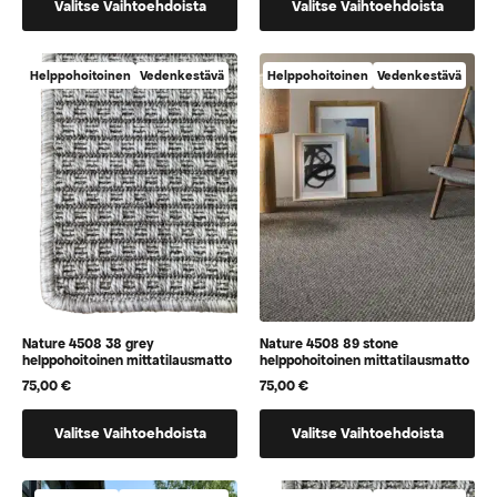
Valitse Vaihtoehdoista
Valitse Vaihtoehdoista
tuotteella
tuotteella
on
on
vaihtoehtoja,
vaihtoehtoja,
Helppohoitoinen
Vedenkestävä
Helppohoitoinen
Vedenkestävä
jotka
jotka
voidaan
voidaan
valita
valita
tuotteen
tuotteen
sivulla
sivulla
Nature 4508 38 grey
Nature 4508 89 stone
helppohoitoinen mittatilausmatto
helppohoitoinen mittatilausmatto
75,00
€
75,00
€
Tällä
Tällä
Valitse Vaihtoehdoista
Valitse Vaihtoehdoista
tuotteella
tuotteella
on
on