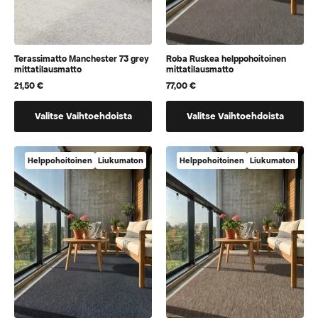
Terassimatto Manchester 73 grey
Roba Ruskea helppohoitoinen
mittatilausmatto
mittatilausmatto
21,50
€
77,00
€
Tällä
Tällä
Valitse Vaihtoehdoista
Valitse Vaihtoehdoista
tuotteella
tuotteella
on
on
vaihtoehtoja,
vaihtoehtoja,
Helppohoitoinen
Liukumaton
Helppohoitoinen
Liukumaton
jotka
jotka
voidaan
voidaan
valita
valita
tuotteen
tuotteen
sivulla
sivulla