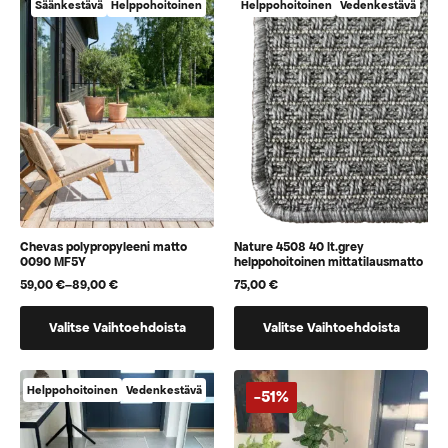
vaihtoehtoja,
vaihtoehtoja,
Säänkestävä
Helppohoitoinen
Helppohoitoinen
Vedenkestävä
jotka
jotka
voidaan
voidaan
valita
valita
tuotteen
tuotteen
sivulla
sivulla
Chevas polypropyleeni matto
Nature 4508 40 lt.grey
0090 MF5Y
helppohoitoinen mittatilausmatto
59,00
€
–
89,00
€
75,00
€
Hintaluokka:
59,00 €
Tällä
Tällä
-
Valitse Vaihtoehdoista
Valitse Vaihtoehdoista
89,00 €
tuotteella
tuotteella
on
on
useampi
vaihtoehtoja,
Helppohoitoinen
Vedenkestävä
-51%
muunnelma.
jotka
Voit
voidaan