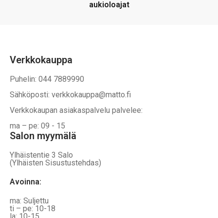
aukioloajat
sivulla.
Verkkokauppa
Puhelin: 044 7889990
Sähköposti: verkkokauppa@matto.fi
Verkkokaupan asiakaspalvelu palvelee:
ma – pe: 09 - 15
Salon myymälä
Ylhäistentie 3 Salo
(Ylhäisten Sisustustehdas)
Avoinna:
ma: Suljettu
ti – pe: 10-18
la: 10-15