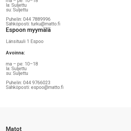
ma – pe: 10–18
la: Suljettu
su: Suljettu
Puhelin: 044 7889996
Sähköposti: turku@matto.fi
Espoon myymälä
Länsituuli 1 Espoo
Avoinna
:
ma – pe: 10–18
la: Suljettu
su: Suljettu
Puhelin: 044 9766023
Sähköposti: espoo@matto.fi
Matot