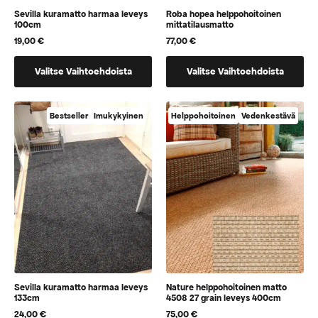
Sevilla kuramatto harmaa leveys
Roba hopea helppohoitoinen
100cm
mittatilausmatto
19,00
€
77,00
€
Tällä
Tällä
Valitse Vaihtoehdoista
Valitse Vaihtoehdoista
tuotteella
tuotteella
on
on
vaihtoehtoja,
vaihtoehtoja,
Bestseller
Imukykyinen
Helppohoitoinen
Vedenkestävä
jotka
jotka
voidaan
voidaan
valita
valita
tuotteen
tuotteen
sivulla
sivulla
Sevilla kuramatto harmaa leveys
Nature helppohoitoinen matto
133cm
4508 27 grain leveys 400cm
24,00
€
75,00
€