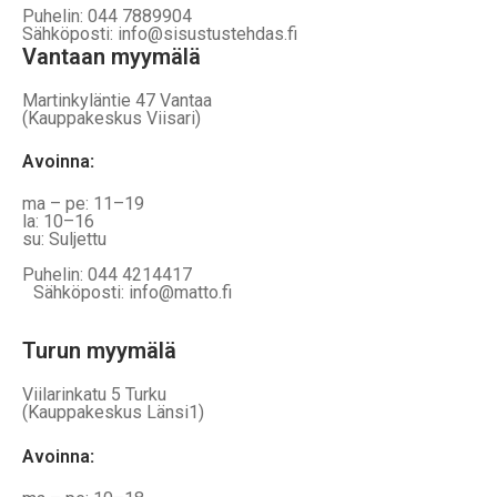
Puhelin: 044 7889904
Sähköposti: info@sisustustehdas.fi
Vantaan myymälä
Martinkyläntie 47 Vantaa
(Kauppakeskus Viisari)
Avoinna
:
ma – pe: 11–19
la: 10–16
su: Suljettu
Puhelin: 044 4214417
Sähköposti: info@matto.fi
Turun myymälä
Viilarinkatu 5 Turku
(Kauppakeskus Länsi1)
Avoinna
: