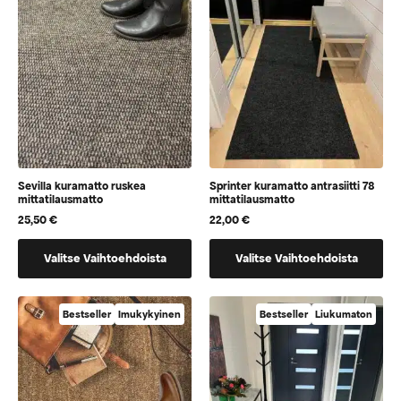
voidaan
voidaan
valita
valita
tuotteen
tuotteen
sivulla
sivulla
Sevilla kuramatto ruskea
Sprinter kuramatto antrasiitti 78
mittatilausmatto
mittatilausmatto
25,50
€
22,00
€
Tällä
Tällä
Valitse Vaihtoehdoista
Valitse Vaihtoehdoista
tuotteella
tuotteella
on
on
vaihtoehtoja,
vaihtoehtoja,
Bestseller
Imukykyinen
Bestseller
Liukumaton
jotka
jotka
voidaan
voidaan
valita
valita
tuotteen
tuotteen