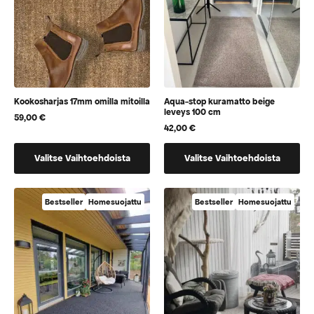
sivulla
sivulla
Kookosharjas 17mm omilla mitoilla
Aqua-stop kuramatto beige
leveys 100 cm
59,00
€
42,00
€
Tällä
Tällä
Valitse Vaihtoehdoista
Valitse Vaihtoehdoista
tuotteella
tuotteella
on
on
vaihtoehtoja,
vaihtoehtoja,
Bestseller
Homesuojattu
Bestseller
Homesuojattu
jotka
jotka
voidaan
voidaan
valita
valita
tuotteen
tuotteen
sivulla
sivulla