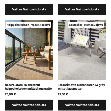
Tällä
Tällä
Valitse Vaihtoehdoista
Valitse Vaihtoehdoista
tuotteella
tuotteella
on
on
vaihtoehtoja,
vaihtoehtoja,
Helppohoitoinen
Vedenkestävä
Bestseller
Homesuojattu
jotka
jotka
voidaan
voidaan
valita
valita
tuotteen
tuotteen
sivulla
sivulla
Nature 4508 76 chestnut
Terassimatto Manchester 73 grey
helppohoitoinen mittatilausmatto
mittatilausmatto
75,00
€
21,50
€
Tällä
Tällä
Valitse Vaihtoehdoista
Valitse Vaihtoehdoista
tuotteella
tuotteella