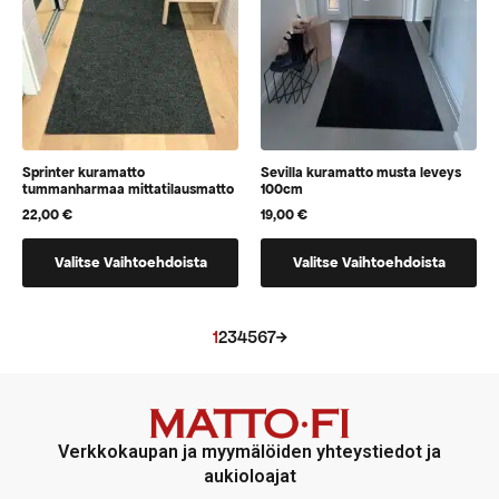
tuotteen
sivulla
sivulla.
Sprinter kuramatto
Sevilla kuramatto musta leveys
tummanharmaa mittatilausmatto
100cm
22,00
€
19,00
€
Tällä
Tällä
Valitse Vaihtoehdoista
Valitse Vaihtoehdoista
tuotteella
tuotteella
on
on
vaihtoehtoja,
vaihtoehtoja,
1
2
3
4
5
6
7
→
jotka
jotka
voidaan
voidaan
valita
valita
tuotteen
tuotteen
Verkkokaupan ja myymälöiden yhteystiedot ja
sivulla
sivulla
aukioloajat