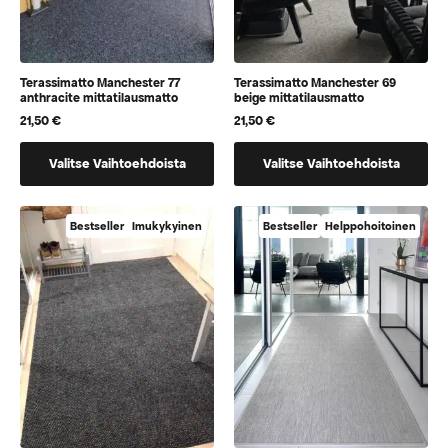
Terassimatto Manchester 77
Terassimatto Manchester 69
anthracite mittatilausmatto
beige mittatilausmatto
21,50
€
21,50
€
Tällä
Tällä
Valitse Vaihtoehdoista
Valitse Vaihtoehdoista
tuotteella
tuotteella
on
on
vaihtoehtoja,
vaihtoehtoja,
Bestseller
Imukykyinen
Bestseller
Helppohoitoinen
jotka
jotka
voidaan
voidaan
valita
valita
tuotteen
tuotteen
sivulla
sivulla