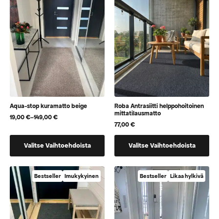
voidaan
voidaan
valita
valita
tuotteen
tuotteen
sivulla
sivulla
Aqua-stop kuramatto beige
Roba Antrasiitti helppohoitoinen
mittatilausmatto
19,00
€
–
149,00
€
Hintaluokka:
77,00
€
19,00 €
-
Tällä
Tällä
149,00 €
Valitse Vaihtoehdoista
Valitse Vaihtoehdoista
tuotteella
tuotteella
on
on
useampi
vaihtoehtoja,
Bestseller
Imukykyinen
Bestseller
Likaa hylkivä
muunnelma.
jotka
Voit
voidaan
tehdä
valita
valinnat
tuotteen