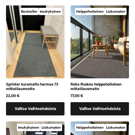
on
on
vaihtoehtoja,
vaihtoehtoja,
Bestseller
Imukykyinen
Helppohoitoinen
Liukumaton
jotka
jotka
voidaan
voidaan
valita
valita
tuotteen
tuotteen
sivulla
sivulla
Sprinter kuramatto harmaa 73
Roba Ruskea helppohoitoinen
mittatilausmatto
mittatilausmatto
22,00
€
77,00
€
Tällä
Tällä
Valitse Vaihtoehdoista
Valitse Vaihtoehdoista
tuotteella
tuotteella
on
on
vaihtoehtoja,
vaihtoehtoja,
Imukykyinen
Liukumaton
Helppohoitoinen
Liukumaton
jotka
jotka