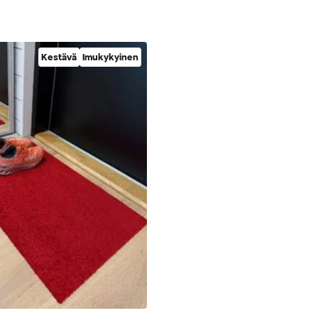
Kestävä
Imukykyinen