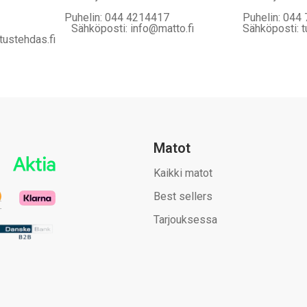
Puhelin: 044 4214417
Puhelin: 044
Sähköposti: info@matto.fi
Sähköposti: t
tustehdas.fi
Matot
Kaikki matot
Best sellers
Tarjouksessa