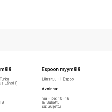
ymälä
Espoon myymälä
 Turku
Länsituuli 1 Espoo
us Länsi1)
Avoinna
:
ma – pe: 10–18
–18
la: Suljettu
su: Suljettu