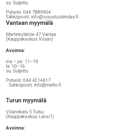
su: Suljettu
Puhelin: 044 7889904
Sähköposti: info@sisustustehdas.fi
Vantaan myymälä
Martinkyläntie 47 Vantaa
(Kauppakeskus Viisari)
Avoinna
:
ma – pe: 11–19
la: 10–16
su: Suljettu
Puhelin: 044 4214417
Sähköposti: info@matto.fi
Turun myymälä
Viilarinkatu 5 Turku
(Kauppakeskus Länsi1)
Avoinna
: