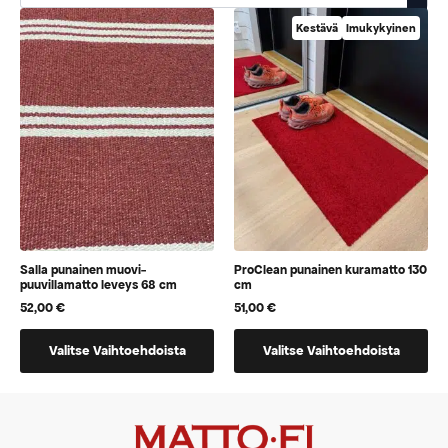
Kestävä
Imukykyinen
Salla punainen muovi-
ProClean punainen kuramatto 130
puuvillamatto leveys 68 cm
cm
52,00
€
51,00
€
Tällä
Tällä
Valitse Vaihtoehdoista
Valitse Vaihtoehdoista
tuotteella
tuotteella
on
on
vaihtoehtoja,
vaihtoehtoja,
jotka
jotka