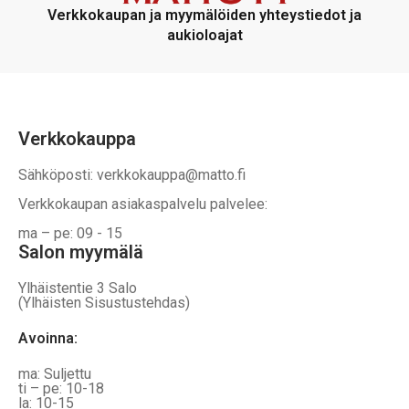
voidaan
voidaan
Verkkokaupan ja myymälöiden yhteystiedot ja
valita
valita
aukioloajat
tuotteen
tuotteen
sivulla
sivulla
Verkkokauppa
Sähköposti: verkkokauppa@matto.fi
Verkkokaupan asiakaspalvelu palvelee:
ma – pe: 09 - 15
Salon myymälä
Ylhäistentie 3 Salo
(Ylhäisten Sisustustehdas)
Avoinna:
ma: Suljettu
ti – pe: 10-18
la: 10-15