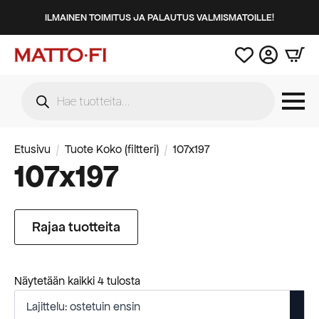
ILMAINEN TOIMITUS JA PALAUTUS VALMISMATOILLE!
Products
search
Etusivu
Tuote Koko (filtteri)
107x197
107x197
Rajaa tuotteita
Suosituimmat
Näytetään kaikki 4 tulosta
ensin