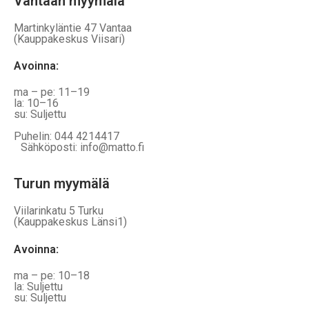
Vantaan myymälä
Martinkyläntie 47 Vantaa
(Kauppakeskus Viisari)
Avoinna
:
ma – pe: 11–19
la: 10–16
su: Suljettu
Puhelin: 044 4214417
Sähköposti: info@matto.fi
Turun myymälä
Viilarinkatu 5 Turku
(Kauppakeskus Länsi1)
Avoinna
:
ma – pe: 10–18
la: Suljettu
su: Suljettu