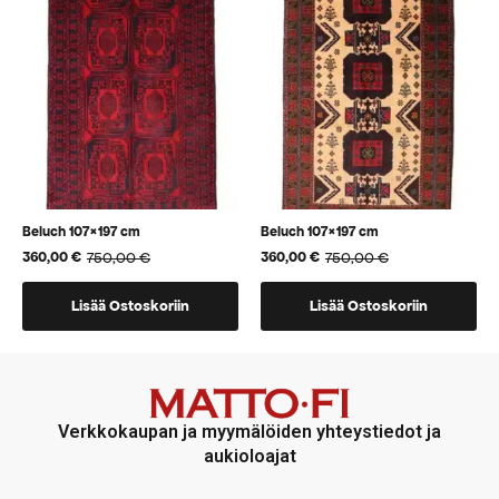
voidaan
voidaan
valita
valita
tuotteen
tuotteen
sivulla
sivulla
Beluch 107×197 cm
Beluch 107×197 cm
750,00
€
750,00
€
360,00
€
360,00
€
Alkuperäinen
Nykyinen
Alkuperäinen
Nykyinen
hinta
hinta
hinta
hinta
oli:
on:
oli:
on:
Lisää Ostoskoriin
Lisää Ostoskoriin
750,00 €.
360,00 €.
750,00 €.
360,00 €.
Verkkokaupan ja myymälöiden yhteystiedot ja
aukioloajat