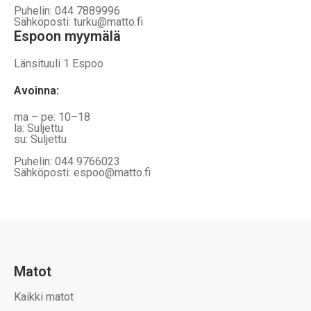
Puhelin: 044 7889996
Sähköposti: turku@matto.fi
Espoon myymälä
Länsituuli 1 Espoo
Avoinna
:
ma – pe: 10–18
la: Suljettu
su: Suljettu
Puhelin: 044 9766023
Sähköposti: espoo@matto.fi
Matot
Kaikki matot