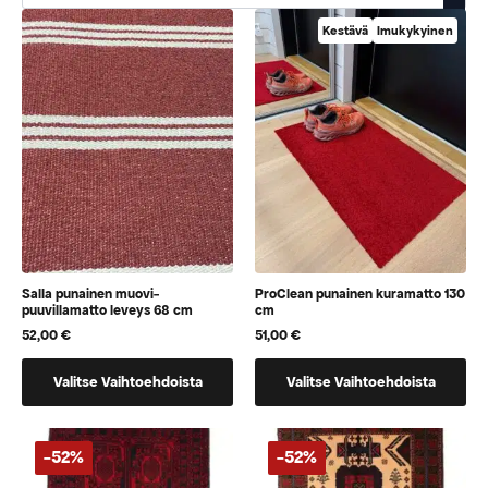
Kestävä
Imukykyinen
Salla punainen muovi-
ProClean punainen kuramatto 130
puuvillamatto leveys 68 cm
cm
52,00
€
51,00
€
Tällä
Tällä
Valitse Vaihtoehdoista
Valitse Vaihtoehdoista
tuotteella
tuotteella
on
on
vaihtoehtoja,
vaihtoehtoja,
-52%
-52%
jotka
jotka