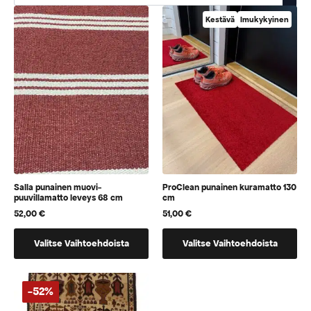
Kestävä
Imukykyinen
Salla punainen muovi-
ProClean punainen kuramatto 130
puuvillamatto leveys 68 cm
cm
52,00
€
51,00
€
Tällä
Tällä
Valitse Vaihtoehdoista
Valitse Vaihtoehdoista
tuotteella
tuotteella
on
on
vaihtoehtoja,
vaihtoehtoja,
-52%
jotka
jotka