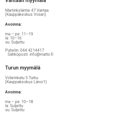
Vantaan myymälä
Martinkyläntie 47 Vantaa
(Kauppakeskus Viisari)
Avoinna
:
ma – pe: 11–19
la: 10–16
su: Suljettu
Puhelin: 044 4214417
Sähköposti: info@matto.fi
Turun myymälä
Viilarinkatu 5 Turku
(Kauppakeskus Länsi1)
Avoinna
:
ma – pe: 10–18
la: Suljettu
su: Suljettu