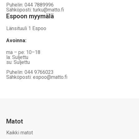
Puhelin: 044 7889996
Sähköposti: turku@matto.fi
Espoon myymälä
Länsituuli 1 Espoo
Avoinna
:
ma – pe: 10–18
la: Suljettu
su: Suljettu
Puhelin: 044 9766023
Sähköposti: espoo@matto.fi
Matot
Kaikki matot