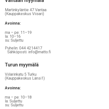
Vantaan myymälä
Martinkyläntie 47 Vantaa
(Kauppakeskus Viisari)
Avoinna
:
ma – pe: 11–19
la: 10–16
su: Suljettu
Puhelin: 044 4214417
Sähköposti: info@matto.fi
Turun myymälä
Viilarinkatu 5 Turku
(Kauppakeskus Länsi1)
Avoinna
:
ma – pe: 10–18
la: Suljettu
su: Suljettu