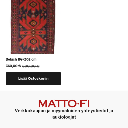
voidaan
voidaan
valita
valita
tuotteen
tuotteen
sivulla
sivulla
Beluch 114×202 cm
800,00
€
360,00
€
Alkuperäinen
Nykyinen
hinta
hinta
oli:
on:
Lisää Ostoskoriin
800,00 €.
360,00 €.
Verkkokaupan ja myymälöiden yhteystiedot ja
aukioloajat