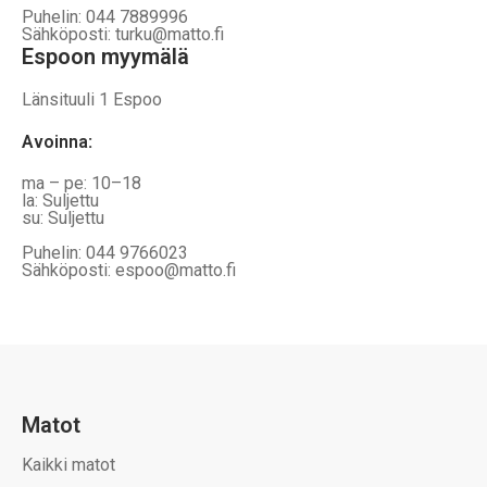
Puhelin: 044 7889996
Sähköposti: turku@matto.fi
Espoon myymälä
Länsituuli 1 Espoo
Avoinna
:
ma – pe: 10–18
la: Suljettu
su: Suljettu
Puhelin: 044 9766023
Sähköposti: espoo@matto.fi
Matot
Kaikki matot