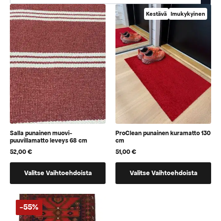
Kestävä
Imukykyinen
Salla punainen muovi-
ProClean punainen kuramatto 130
puuvillamatto leveys 68 cm
cm
52,00
€
51,00
€
Tällä
Tällä
Valitse Vaihtoehdoista
Valitse Vaihtoehdoista
tuotteella
tuotteella
on
on
vaihtoehtoja,
vaihtoehtoja,
-55%
jotka
jotka