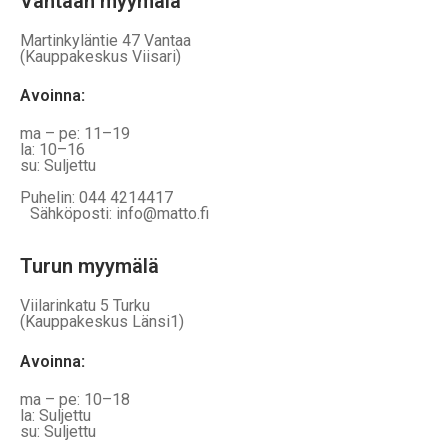
Vantaan myymälä
Martinkyläntie 47 Vantaa
(Kauppakeskus Viisari)
Avoinna
:
ma – pe: 11–19
la: 10–16
su: Suljettu
Puhelin: 044 4214417
Sähköposti: info@matto.fi
Turun myymälä
Viilarinkatu 5 Turku
(Kauppakeskus Länsi1)
Avoinna
:
ma – pe: 10–18
la: Suljettu
su: Suljettu