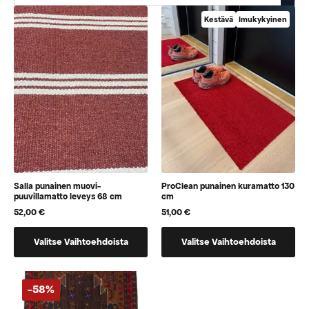
Kestävä
Imukykyinen
Salla punainen muovi-
ProClean punainen kuramatto 130
puuvillamatto leveys 68 cm
cm
52,00
€
51,00
€
Tällä
Tällä
Valitse Vaihtoehdoista
Valitse Vaihtoehdoista
tuotteella
tuotteella
on
on
vaihtoehtoja,
vaihtoehtoja,
-58%
jotka
jotka