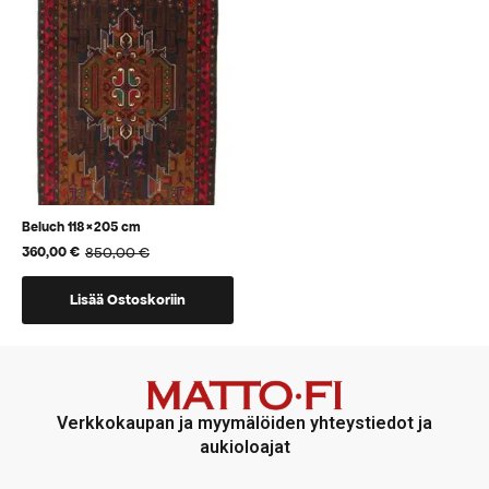
voidaan
voidaan
valita
valita
tuotteen
tuotteen
sivulla
sivulla
Beluch 118×205 cm
850,00
€
360,00
€
Alkuperäinen
Nykyinen
hinta
hinta
oli:
on:
Lisää Ostoskoriin
850,00 €.
360,00 €.
Verkkokaupan ja myymälöiden yhteystiedot ja
aukioloajat