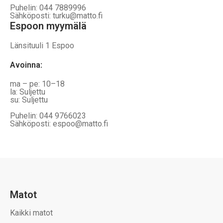
Puhelin: 044 7889996
Sähköposti: turku@matto.fi
Espoon myymälä
Länsituuli 1 Espoo
Avoinna
:
ma – pe: 10–18
la: Suljettu
su: Suljettu
Puhelin: 044 9766023
Sähköposti: espoo@matto.fi
Matot
Kaikki matot