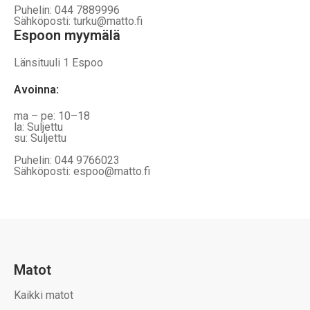
Puhelin: 044 7889996
Sähköposti: turku@matto.fi
Espoon myymälä
Länsituuli 1 Espoo
Avoinna
:
ma – pe: 10–18
la: Suljettu
su: Suljettu
Puhelin: 044 9766023
Sähköposti: espoo@matto.fi
Matot
Kaikki matot