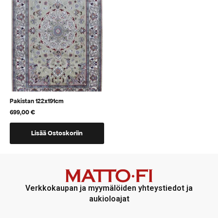
voidaan
voidaan
valita
valita
tuotteen
tuotteen
sivulla
sivulla
Pakistan 122x191cm
699,00
€
Lisää Ostoskoriin
Verkkokaupan ja myymälöiden yhteystiedot ja
aukioloajat