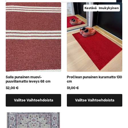
Kestävä
Imukykyinen
Salla punainen muovi-
ProClean punainen kuramatto 130
puuvillamatto leveys 68 cm
cm
52,00
€
51,00
€
Tällä
Tällä
Valitse Vaihtoehdoista
Valitse Vaihtoehdoista
tuotteella
tuotteella
on
on
vaihtoehtoja,
vaihtoehtoja,
jotka
jotka