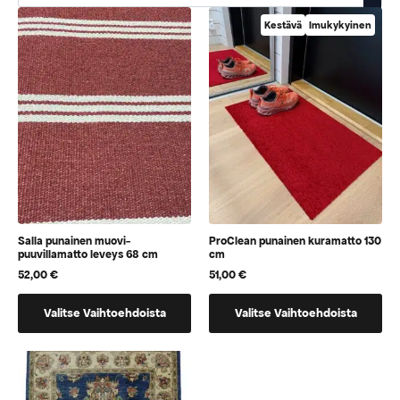
Kestävä
Imukykyinen
Salla punainen muovi-
ProClean punainen kuramatto 130
puuvillamatto leveys 68 cm
cm
52,00
€
51,00
€
Tällä
Tällä
Valitse Vaihtoehdoista
Valitse Vaihtoehdoista
tuotteella
tuotteella
on
on
vaihtoehtoja,
vaihtoehtoja,
jotka
jotka