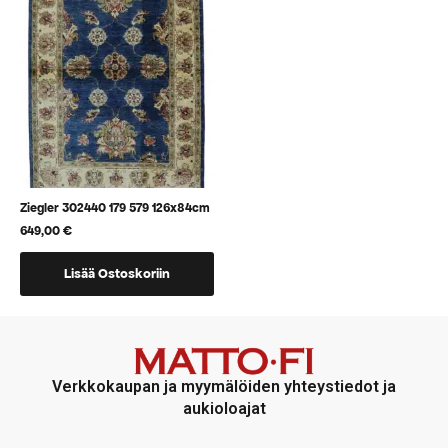
voidaan
voidaan
valita
valita
tuotteen
tuotteen
sivulla
sivulla
Ziegler 302440 179 579 126x84cm
649,00
€
Lisää Ostoskoriin
Verkkokaupan ja myymälöiden yhteystiedot ja
aukioloajat