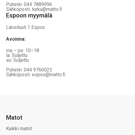
Puhelin: 044 7889996
Sähköposti: turku@matto.fi
Espoon myymälä
Länsituuli 1 Espoo
Avoinna
:
ma – pe: 10–18
la: Suljettu
su: Suljettu
Puhelin: 044 9766023
Sähköposti: espoo@matto.fi
Matot
Kaikki matot