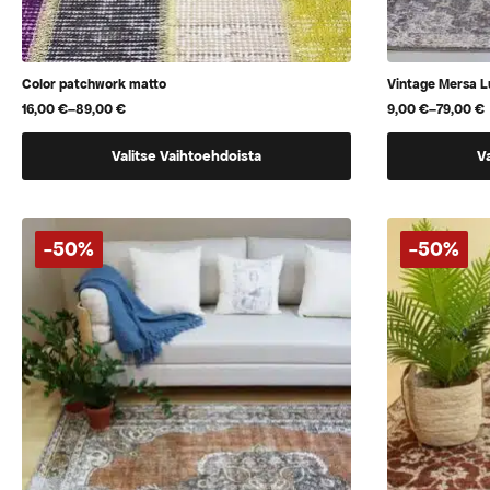
Color patchwork matto
Vintage Mersa L
16,00
€
–
89,00
€
9,00
€
–
79,00
€
Hintaluokka:
Hintaluokka:
16,00 €
9,00 €
Tällä
Tällä
-
-
Valitse Vaihtoehdoista
V
89,00 €
79,00 €
tuotteella
tuotteella
on
on
useampi
useampi
-50%
-50%
muunnelma.
muunnelma
Voit
Voit
tehdä
tehdä
valinnat
valinnat
tuotteen
tuotteen
sivulla.
sivulla.