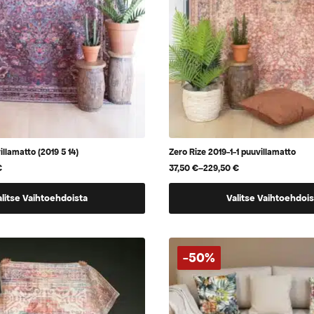
illamatto (2019 5 14)
Zero Rize 2019-1-1 puuvillamatto
€
37,50
€
–
229,50
€
Hintaluokka:
37,50 €
Tällä
-
alitse Vaihtoehdoista
Valitse Vaihtoehdois
229,50 €
tuotteella
on
useampi
-50%
.
muunnelma.
Voit
tehdä