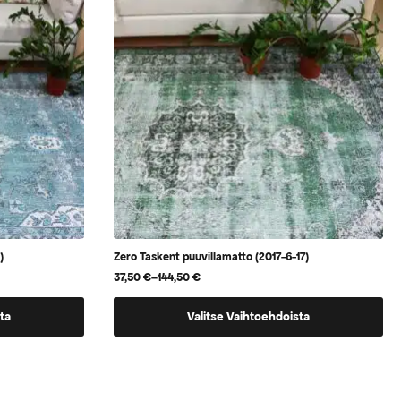
valinnat
tuotteen
sivulla.
)
Zero Taskent puuvillamatto (2017-6-17)
37,50
€
–
144,50
€
Hintaluokka:
37,50 €
Tällä
-
ta
Valitse Vaihtoehdoista
144,50 €
tuotteella
on
useampi
muunnelma.