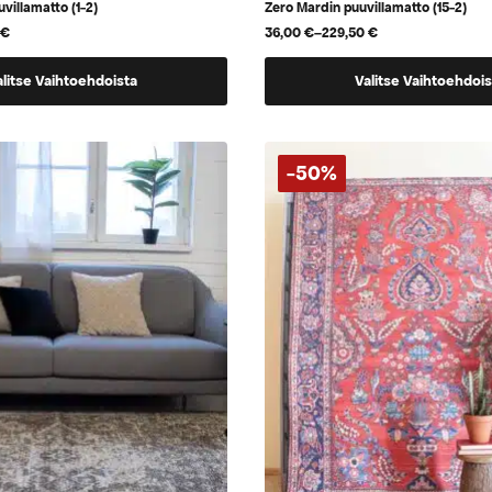
uvillamatto (1-2)
Zero Mardin puuvillamatto (15-2)
0
€
36,00
€
–
229,50
€
Hintaluokka:
36,00 €
Tällä
-
alitse Vaihtoehdoista
Valitse Vaihtoehdois
229,50 €
tuotteella
on
useampi
-50%
.
muunnelma.
Voit
tehdä
valinnat
tuotteen
sivulla.