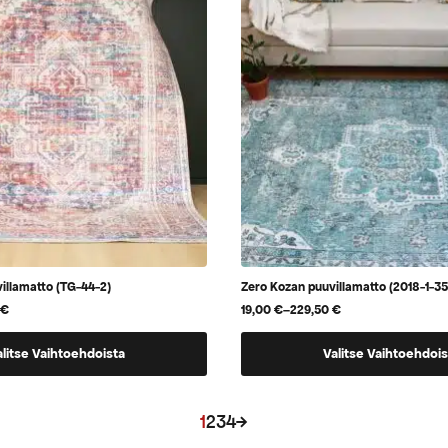
valinnat
tuotteen
sivulla.
villamatto (TG-44-2)
Zero Kozan puuvillamatto (2018-1-35
0
€
19,00
€
–
229,50
€
Hintaluokka:
19,00 €
Tällä
-
alitse Vaihtoehdoista
Valitse Vaihtoehdois
229,50 €
tuotteella
on
useampi
1
2
3
4
→
.
muunnelma.