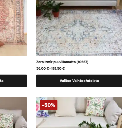
Zero Izmir puuvillamatto (t0667)
36,00
€
–
199,50
€
Hintaluokka:
36,00 €
Tällä
-
ta
Valitse Vaihtoehdoista
199,50 €
tuotteella
on
useampi
-50%
muunnelma.
Voit
tehdä