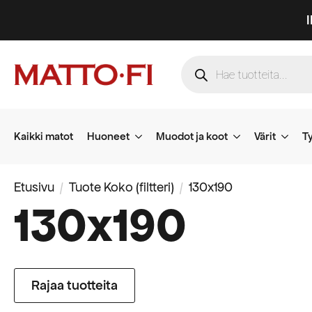
Products
search
Kaikki matot
Huoneet
Muodot ja koot
Värit
Ty
Etusivu
Tuote Koko (filtteri)
130x190
130x190
Rajaa tuotteita