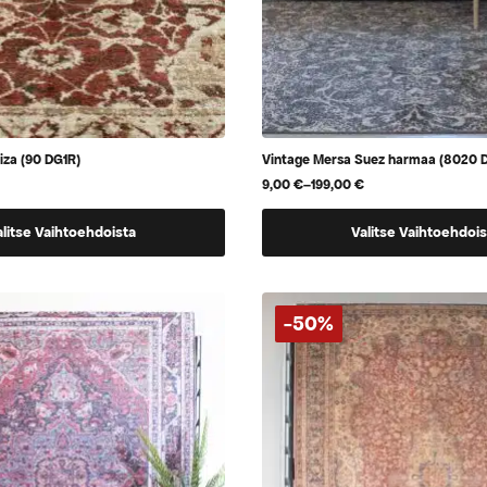
iza (90 DG1R)
Vintage Mersa Suez harmaa (8020 
9,00
€
–
199,00
€
Hintaluokka:
9,00 €
Tällä
-
alitse Vaihtoehdoista
Valitse Vaihtoehdois
199,00 €
tuotteella
on
useampi
-50%
.
muunnelma.
Voit
tehdä
valinnat
tuotteen
sivulla.