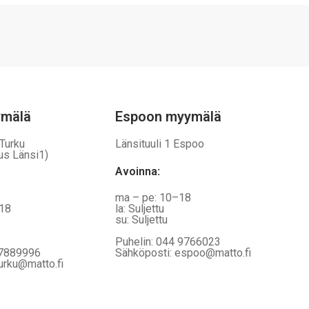
Voit
tehdä
valinnat
tuotteen
sivulla.
ymälä
Espoon myymälä
 Turku
Länsituuli 1 Espoo
us Länsi1)
Avoinna
:
ma – pe: 10–18
–18
la: Suljettu
su: Suljettu
Puhelin: 044 9766023
 7889996
Sähköposti: espoo@matto.fi
urku@matto.fi