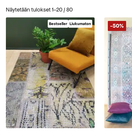
Suosituimmat
Näytetään tulokset 1–20 / 80
ensin
Bestseller
Liukumaton
-50%