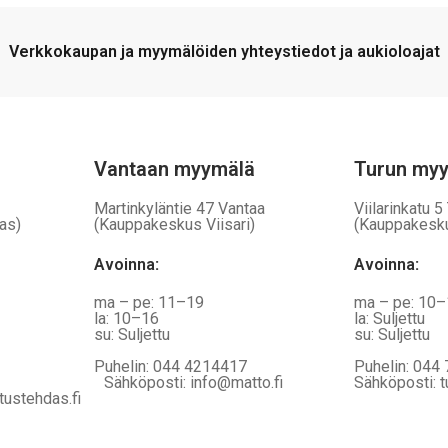
Voit
tehdä
Verkkokaupan ja myymälöiden yhteystiedot ja aukioloajat
valinnat
tuotteen
sivulla.
Vantaan myymälä
Turun my
Martinkyläntie 47 Vantaa
Viilarinkatu 5
as)
(Kauppakeskus Viisari)
(Kauppakesk
Avoinna
:
Avoinna
:
ma – pe: 11–19
ma – pe: 10
la: 10–16
la: Suljettu
su: Suljettu
su: Suljettu
Puhelin: 044 4214417
Puhelin: 044
Sähköposti: info@matto.fi
Sähköposti: t
tustehdas.fi