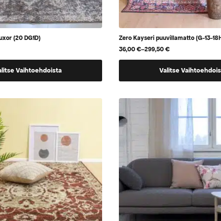
uxor (20 DG1D)
Zero Kayseri puuvillamatto (G-13-18
36,00
€
–
299,50
€
Hintaluokka:
36,00 €
Tällä
-
alitse Vaihtoehdoista
Valitse Vaihtoehdois
299,50 €
tuotteella
on
useampi
.
muunnelma.
Voit
tehdä
valinnat
tuotteen
sivulla.