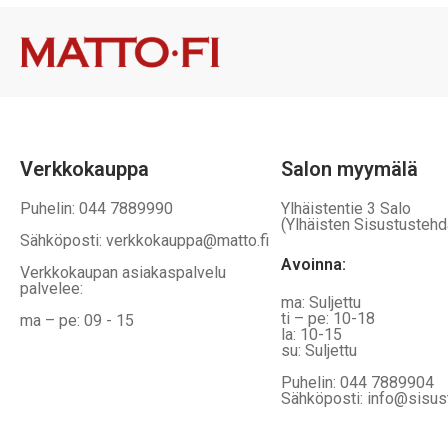
Voit
Voit
tehdä
tehdä
valinnat
valinnat
tuotteen
tuotteen
sivulla.
sivulla.
Verkkokauppa
Salon myymälä
Puhelin: 044 7889990
Ylhäistentie 3 Salo
(Ylhäisten Sisustustehd
Sähköposti: verkkokauppa@matto.fi
Avoinna:
Verkkokaupan asiakaspalvelu
palvelee:
ma: Suljettu
ti – pe: 10-18
ma – pe: 09 - 15
la: 10-15
su: Suljettu
Puhelin: 044 7889904
Sähköposti: info@sisus