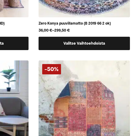
HD)
Zero Konya puuvillamatto (B 2019 66 2 ok)
36,00
€
–
299,50
€
Hintaluokka:
36,00 €
Tällä
-
ta
Valitse Vaihtoehdoista
299,50 €
tuotteella
on
useampi
-50%
muunnelma.
Voit
tehdä
valinnat
tuotteen
sivulla.