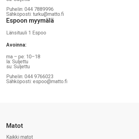
Puhelin: 044 7889996
Sähköposti: turku@matto.fi
Espoon myymälä
Länsituuli 1 Espoo
Avoinna
:
ma – pe: 10–18
la: Suljettu
su: Suljettu
Puhelin: 044 9766023
Sähköposti: espoo@matto.fi
Matot
Kaikki matot