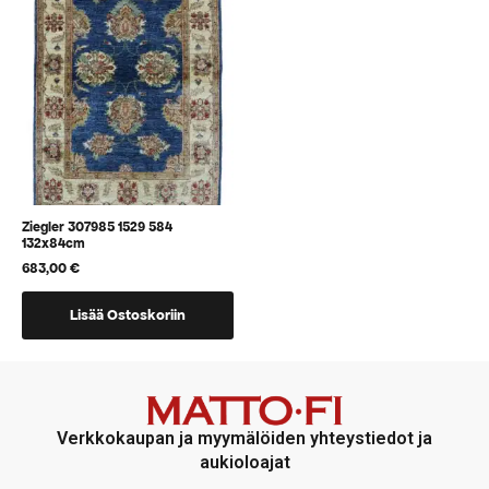
voidaan
voidaan
valita
valita
tuotteen
tuotteen
sivulla
sivulla
Ziegler 307985 1529 584
132x84cm
683,00
€
Lisää Ostoskoriin
Verkkokaupan ja myymälöiden yhteystiedot ja
aukioloajat