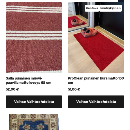
Kestävä
Imukykyinen
Salla punainen muovi-
ProClean punainen kuramatto 130
puuvillamatto leveys 68 cm
cm
52,00
€
51,00
€
Tällä
Tällä
Valitse Vaihtoehdoista
Valitse Vaihtoehdoista
tuotteella
tuotteella
on
on
vaihtoehtoja,
vaihtoehtoja,
jotka
jotka