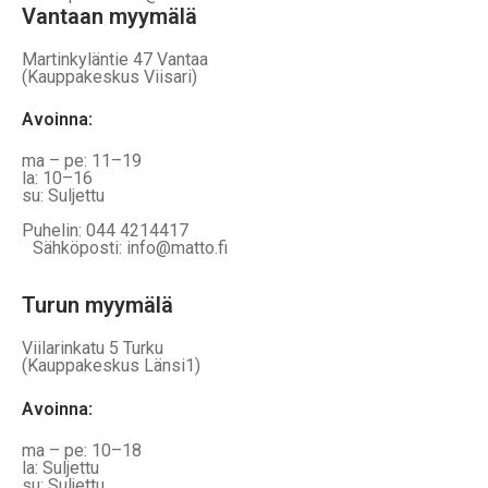
Vantaan myymälä
Martinkyläntie 47 Vantaa
(Kauppakeskus Viisari)
Avoinna
:
ma – pe: 11–19
la: 10–16
su: Suljettu
Puhelin: 044 4214417
Sähköposti: info@matto.fi
Turun myymälä
Viilarinkatu 5 Turku
(Kauppakeskus Länsi1)
Avoinna
:
ma – pe: 10–18
la: Suljettu
su: Suljettu