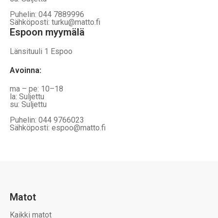
Puhelin: 044 7889996
Sähköposti: turku@matto.fi
Espoon myymälä
Länsituuli 1 Espoo
Avoinna
:
ma – pe: 10–18
la: Suljettu
su: Suljettu
Puhelin: 044 9766023
Sähköposti: espoo@matto.fi
Matot
Kaikki matot