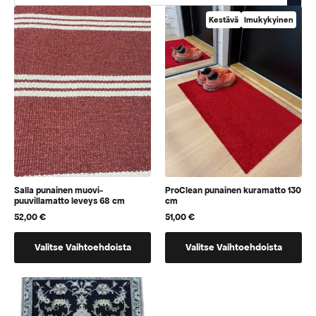
Kestävä
Imukykyinen
Salla punainen muovi-
ProClean punainen kuramatto 130
puuvillamatto leveys 68 cm
cm
52,00
€
51,00
€
Tällä
Tällä
Valitse Vaihtoehdoista
Valitse Vaihtoehdoista
tuotteella
tuotteella
on
on
vaihtoehtoja,
vaihtoehtoja,
jotka
jotka