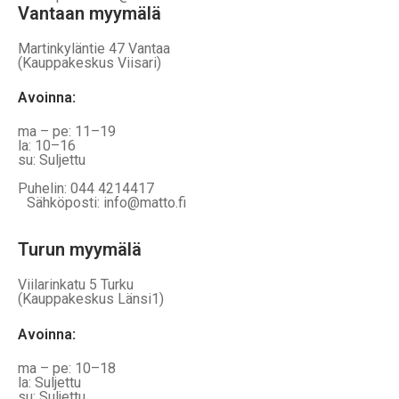
Vantaan myymälä
Martinkyläntie 47 Vantaa
(Kauppakeskus Viisari)
Avoinna
:
ma – pe: 11–19
la: 10–16
su: Suljettu
Puhelin: 044 4214417
Sähköposti: info@matto.fi
Turun myymälä
Viilarinkatu 5 Turku
(Kauppakeskus Länsi1)
Avoinna
:
ma – pe: 10–18
la: Suljettu
su: Suljettu