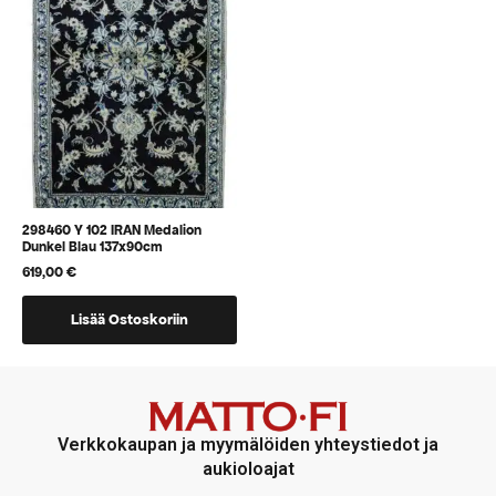
voidaan
voidaan
valita
valita
tuotteen
tuotteen
sivulla
sivulla
298460 Y 102 IRAN Medalion
Dunkel Blau 137x90cm
619,00
€
Lisää Ostoskoriin
Verkkokaupan ja myymälöiden yhteystiedot ja
aukioloajat