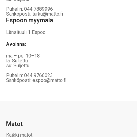
Puhelin: 044 7889996
Sähköposti: turku@matto.fi
Espoon myymälä
Länsituuli 1 Espoo
Avoinna
:
ma – pe: 10–18
la: Suljettu
su: Suljettu
Puhelin: 044 9766023
Sähköposti: espoo@matto.fi
Matot
Kaikki matot