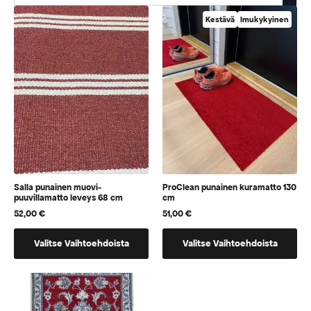
Kestävä
Imukykyinen
Salla punainen muovi-
ProClean punainen kuramatto 130
puuvillamatto leveys 68 cm
cm
52,00
€
51,00
€
Tällä
Tällä
Valitse Vaihtoehdoista
Valitse Vaihtoehdoista
tuotteella
tuotteella
on
on
vaihtoehtoja,
vaihtoehtoja,
jotka
jotka