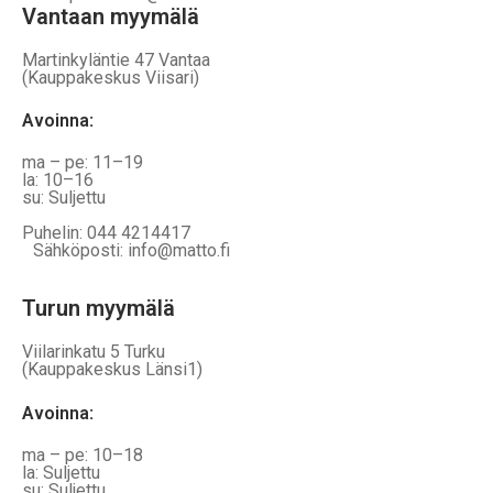
Vantaan myymälä
Martinkyläntie 47 Vantaa
(Kauppakeskus Viisari)
Avoinna
:
ma – pe: 11–19
la: 10–16
su: Suljettu
Puhelin: 044 4214417
Sähköposti: info@matto.fi
Turun myymälä
Viilarinkatu 5 Turku
(Kauppakeskus Länsi1)
Avoinna
:
ma – pe: 10–18
la: Suljettu
su: Suljettu