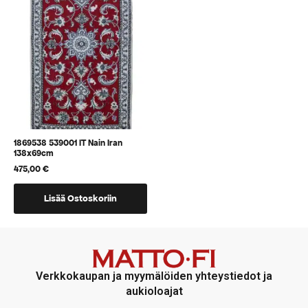
voidaan
voidaan
valita
valita
tuotteen
tuotteen
sivulla
sivulla
1869538 539001 IT Nain Iran
138x69cm
475,00
€
Lisää Ostoskoriin
Verkkokaupan ja myymälöiden yhteystiedot ja
aukioloajat