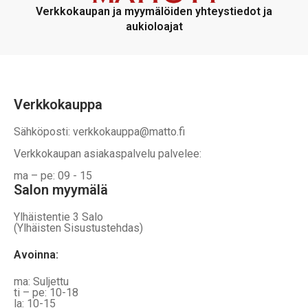
voidaan
voidaan
Verkkokaupan ja myymälöiden yhteystiedot ja
valita
valita
aukioloajat
tuotteen
tuotteen
sivulla
sivulla
Verkkokauppa
Sähköposti: verkkokauppa@matto.fi
Verkkokaupan asiakaspalvelu palvelee:
ma – pe: 09 - 15
Salon myymälä
Ylhäistentie 3 Salo
(Ylhäisten Sisustustehdas)
Avoinna:
ma: Suljettu
ti – pe: 10-18
la: 10-15