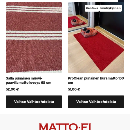
Kestävä
Imukykyinen
Salla punainen muovi-
ProClean punainen kuramatto 130
puuvillamatto leveys 68 cm
cm
52,00
€
51,00
€
Tällä
Tällä
Valitse Vaihtoehdoista
Valitse Vaihtoehdoista
tuotteella
tuotteella
on
on
vaihtoehtoja,
vaihtoehtoja,
jotka
jotka