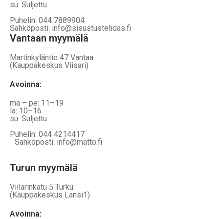
su: Suljettu
Puhelin: 044 7889904
Sähköposti: info@sisustustehdas.fi
Vantaan myymälä
Martinkyläntie 47 Vantaa
(Kauppakeskus Viisari)
Avoinna
:
ma – pe: 11–19
la: 10–16
su: Suljettu
Puhelin: 044 4214417
Sähköposti: info@matto.fi
Turun myymälä
Viilarinkatu 5 Turku
(Kauppakeskus Länsi1)
Avoinna
: