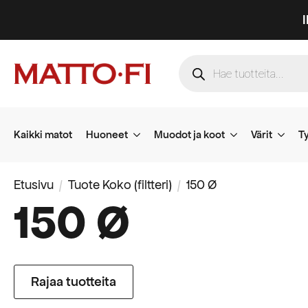
Products
search
Kaikki matot
Huoneet
Muodot ja koot
Värit
Ty
Etusivu
Tuote Koko (filtteri)
150 Ø
150 Ø
Rajaa tuotteita