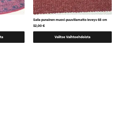
Salla punainen muovi-puuvillamatto leveys 68 cm
52,00
€
Tällä
ta
Valitse Vaihtoehdoista
tuotteella
on
vaihtoehtoja,
jotka
voidaan
valita
tuotteen
sivulla