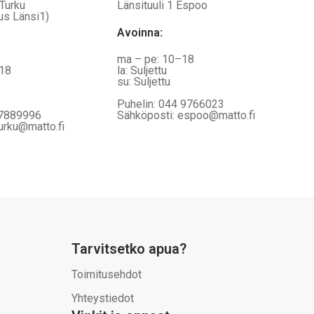
 Turku
Länsituuli 1 Espoo
us Länsi1)
Avoinna
:
ma – pe: 10–18
–18
la: Suljettu
su: Suljettu
Puhelin: 044 9766023
 7889996
Sähköposti: espoo@matto.fi
urku@matto.fi
Tarvitsetko apua?
Toimitusehdot
Yhteystiedot