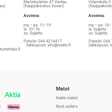
Martinkyläntie 47 Vantaa
Viilarinkatu 5
as)
(Kauppakeskus Viisari)
(Kauppakesk
Avoinna
:
Avoinna
:
ma – pe: 11–19
ma – pe: 10
la: 10–16
la: Suljettu
su: Suljettu
su: Suljettu
Puhelin: 044 4214417
Puhelin: 044
Sähköposti: info@matto.fi
Sähköposti: t
tustehdas.fi
Matot
Kaikki matot
Best sellers