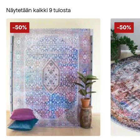
Suosituimmat
Näytetään kaikki 9 tulosta
ensin
-50%
-50%