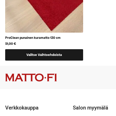
ProClean punainen kuramatto 130 cm
51,00
€
Tällä
Valitse Vaihtoehdoista
tuotteella
on
vaihtoehtoja,
jotka
voidaan
valita
tuotteen
sivulla
Verkkokauppa
Salon myymälä