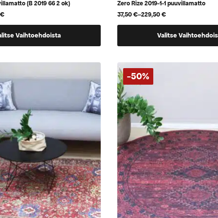
llamatto (B 2019 66 2 ok)
Zero Rize 2019-1-1 puuvillamatto
0
€
37,50
€
–
229,50
€
Hintaluokka:
37,50 €
Tällä
-
alitse Vaihtoehdoista
Valitse Vaihtoehdois
229,50 €
tuotteella
on
useampi
-50%
.
muunnelma.
Voit
tehdä
valinnat
tuotteen
sivulla.