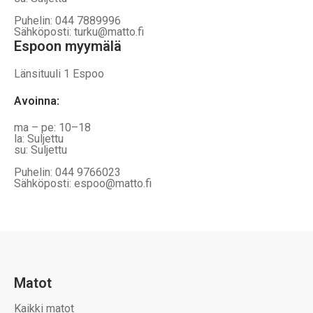
Puhelin: 044 7889996
Sähköposti: turku@matto.fi
Espoon myymälä
Länsituuli 1 Espoo
Avoinna
:
ma – pe: 10–18
la: Suljettu
su: Suljettu
Puhelin: 044 9766023
Sähköposti: espoo@matto.fi
Matot
Kaikki matot