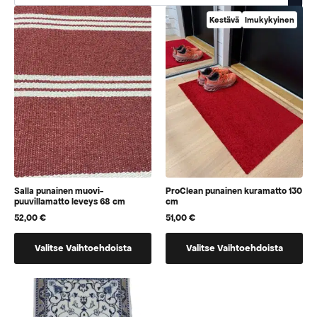
Kestävä
Imukykyinen
Salla punainen muovi-
ProClean punainen kuramatto 130
puuvillamatto leveys 68 cm
cm
52,00
€
51,00
€
Tällä
Tällä
Valitse Vaihtoehdoista
Valitse Vaihtoehdoista
tuotteella
tuotteella
on
on
vaihtoehtoja,
vaihtoehtoja,
jotka
jotka