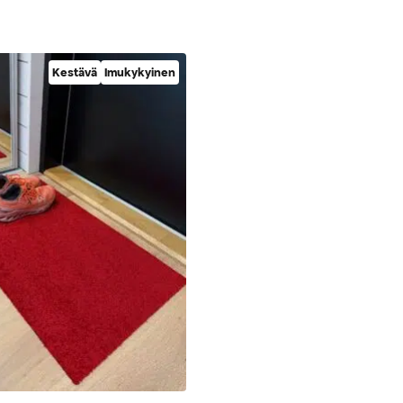
Kestävä
Imukykyinen