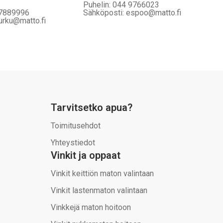
Puhelin: 044 9766023
 7889996
Sähköposti: espoo@matto.fi
urku@matto.fi
Tarvitsetko apua?
Toimitusehdot
Yhteystiedot
Vinkit ja oppaat
Vinkit keittiön maton valintaan
Vinkit lastenmaton valintaan
Vinkkejä maton hoitoon