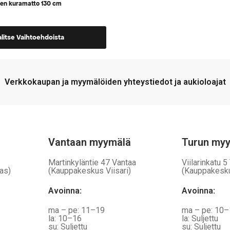
nen kuramatto 130 cm
alitse Vaihtoehdoista
a,
Verkkokaupan ja myymälöiden yhteystiedot ja aukioloajat
Vantaan myymälä
Turun my
Martinkyläntie 47 Vantaa
Viilarinkatu 5
as)
(Kauppakeskus Viisari)
(Kauppakesk
Avoinna
:
Avoinna
:
ma – pe: 11–19
ma – pe: 10
la: 10–16
la: Suljettu
su: Suljettu
su: Suljettu