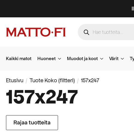
Products
search
Kaikki matot
Huoneet
Muodot ja koot
Värit
Ty
Etusivu
Tuote Koko (filtteri)
157x247
157x247
Rajaa tuotteita