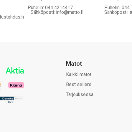
Puhelin: 044 4214417
Puhelin: 044
Sähköposti: info@matto.fi
Sähköposti: t
tustehdas.fi
Matot
Kaikki matot
Best sellers
Tarjouksessa