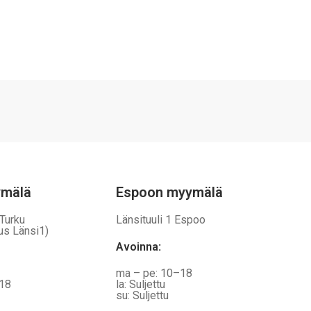
ymälä
Espoon myymälä
 Turku
Länsituuli 1 Espoo
us Länsi1)
Avoinna
:
ma – pe: 10–18
–18
la: Suljettu
su: Suljettu