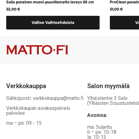
Salla punainen muovi-puuvillamatto leveys 68 cm
ProClean punai
52,00
€
51,00
€
Tällä
Tällä
Valitse Vaihtoehdoista
V
tuotteella
tuotteella
on
on
vaihtoehtoja,
vaihtoehtoj
jotka
jotka
voidaan
voidaan
valita
valita
tuotteen
tuotteen
sivulla
sivulla
Verkkokauppa
Salon myymälä
Sähköposti: verkkokauppa@matto.fi
Ylhäistentie 3 Salo
(Ylhäisten Sisustustehd
Verkkokaupan asiakaspalvelu
palvelee:
Avoinna:
ma – pe: 09 - 15
ma: Suljettu
ti – pe: 10-18
la: 10-15