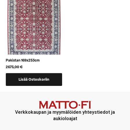
voidaan
voidaan
valita
valita
tuotteen
tuotteen
sivulla
sivulla
Pakistan 169x253cm
2675,00
€
Lisää Ostoskoriin
Verkkokaupan ja myymälöiden yhteystiedot ja
aukioloajat