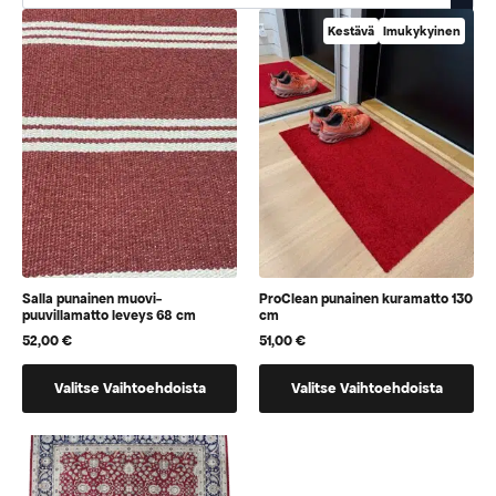
Kestävä
Imukykyinen
Salla punainen muovi-
ProClean punainen kuramatto 130
puuvillamatto leveys 68 cm
cm
52,00
€
51,00
€
Tällä
Tällä
Valitse Vaihtoehdoista
Valitse Vaihtoehdoista
tuotteella
tuotteella
on
on
vaihtoehtoja,
vaihtoehtoja,
jotka
jotka