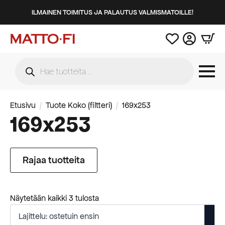
ILMAINEN TOIMITUS JA PALAUTUS VALMISMATOILLE!
Products
search
Etusivu
Tuote Koko (filtteri)
169x253
169x253
Rajaa tuotteita
Suosituimmat
Näytetään kaikki 3 tulosta
ensin