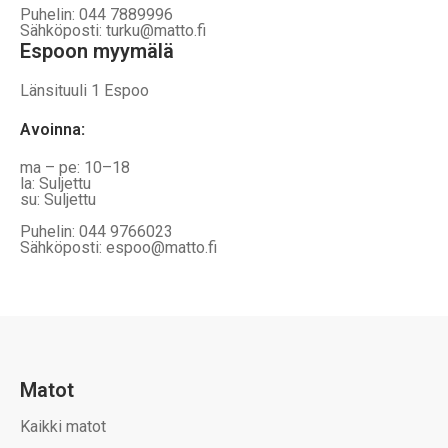
Puhelin: 044 7889996
Sähköposti: turku@matto.fi
Espoon myymälä
Länsituuli 1 Espoo
Avoinna
:
ma – pe: 10–18
la: Suljettu
su: Suljettu
Puhelin: 044 9766023
Sähköposti: espoo@matto.fi
Matot
Kaikki matot