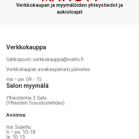
voidaan
voidaan
Verkkokaupan ja myymälöiden yhteystiedot ja
valita
valita
aukioloajat
tuotteen
tuotteen
sivulla
sivulla
Verkkokauppa
Sähköposti: verkkokauppa@matto.fi
Verkkokaupan asiakaspalvelu palvelee:
ma – pe: 09 - 15
Salon myymälä
Ylhäistentie 3 Salo
(Ylhäisten Sisustustehdas)
Avoinna:
ma: Suljettu
ti – pe: 10-18
la: 10-15