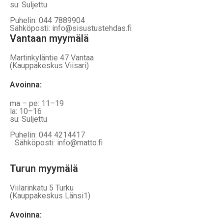
su: Suljettu
Puhelin: 044 7889904
Sähköposti: info@sisustustehdas.fi
Vantaan myymälä
Martinkyläntie 47 Vantaa
(Kauppakeskus Viisari)
Avoinna
:
ma – pe: 11–19
la: 10–16
su: Suljettu
Puhelin: 044 4214417
Sähköposti: info@matto.fi
Turun myymälä
Viilarinkatu 5 Turku
(Kauppakeskus Länsi1)
Avoinna
: