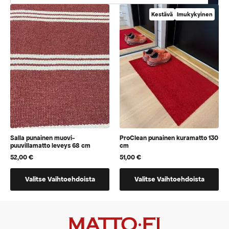
Kestävä
Imukykyinen
Salla punainen muovi-
ProClean punainen kuramatto 130
puuvillamatto leveys 68 cm
cm
52,00
€
51,00
€
Tällä
Tällä
Valitse Vaihtoehdoista
Valitse Vaihtoehdoista
tuotteella
tuotteella
on
on
vaihtoehtoja,
vaihtoehtoja,
jotka
jotka