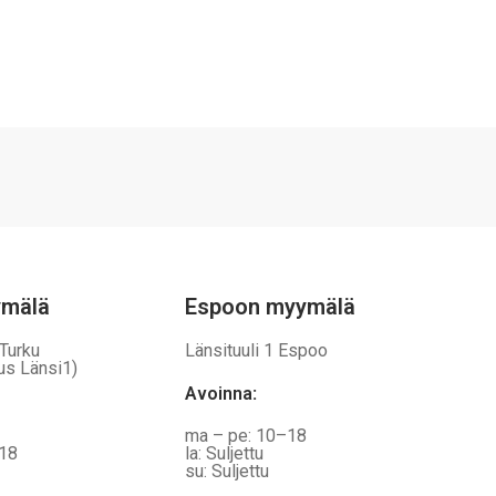
ymälä
Espoon myymälä
 Turku
Länsituuli 1 Espoo
us Länsi1)
Avoinna
:
ma – pe: 10–18
–18
la: Suljettu
su: Suljettu