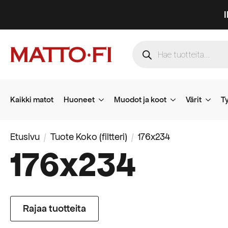
Products
search
Kaikki matot
Huoneet
Muodot ja koot
Värit
Ty
Etusivu
Tuote Koko (filtteri)
176x234
176x234
Rajaa tuotteita