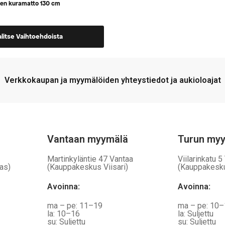
nen kuramatto 130 cm
alitse Vaihtoehdoista
a,
Verkkokaupan ja myymälöiden yhteystiedot ja aukioloajat
Vantaan myymälä
Turun my
Martinkyläntie 47 Vantaa
Viilarinkatu 5
as)
(Kauppakeskus Viisari)
(Kauppakesk
Avoinna
:
Avoinna
:
ma – pe: 11–19
ma – pe: 10
la: 10–16
la: Suljettu
su: Suljettu
su: Suljettu