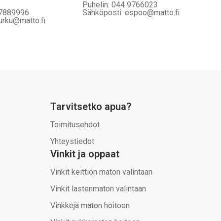
Puhelin: 044 9766023
 7889996
Sähköposti: espoo@matto.fi
urku@matto.fi
Tarvitsetko apua?
Toimitusehdot
Yhteystiedot
Vinkit ja oppaat
Vinkit keittiön maton valintaan
Vinkit lastenmaton valintaan
Vinkkejä maton hoitoon