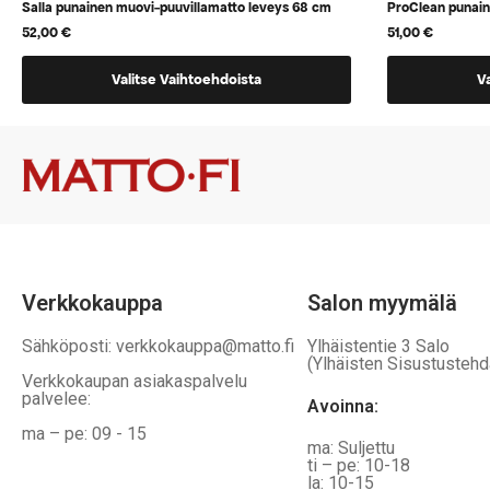
Salla punainen muovi-puuvillamatto leveys 68 cm
ProClean punai
52,00
€
51,00
€
Tällä
Tällä
Valitse Vaihtoehdoista
V
tuotteella
tuotteella
on
on
vaihtoehtoja,
vaihtoehtoj
jotka
jotka
voidaan
voidaan
valita
valita
tuotteen
tuotteen
sivulla
sivulla
Verkkokauppa
Salon myymälä
Sähköposti: verkkokauppa@matto.fi
Ylhäistentie 3 Salo
(Ylhäisten Sisustustehd
Verkkokaupan asiakaspalvelu
palvelee:
Avoinna:
ma – pe: 09 - 15
ma: Suljettu
ti – pe: 10-18
la: 10-15