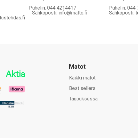
Puhelin: 044 4214417
Puhelin: 044
Sähköposti: info@matto.fi
Sähköposti: t
tustehdas.fi
Matot
Kaikki matot
Best sellers
Tarjouksessa