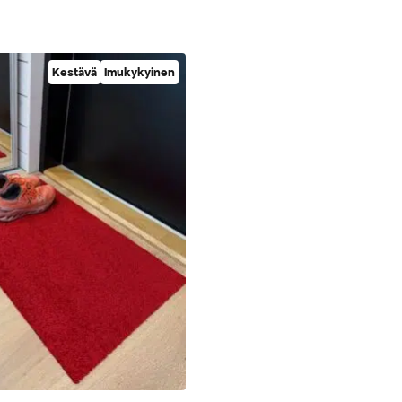
Kestävä
Imukykyinen