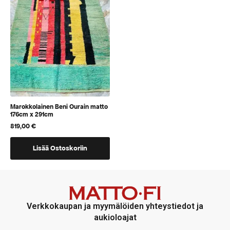
voidaan
voidaan
valita
valita
tuotteen
tuotteen
sivulla
sivulla
Marokkolainen Beni Ourain matto
176cm x 291cm
819,00
€
Lisää Ostoskoriin
Verkkokaupan ja myymälöiden yhteystiedot ja
aukioloajat