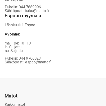
Puhelin: 044 7889996
Sähköposti: turku@matto.fi
Espoon myymälä
Länsituuli 1 Espoo
Avoinna
:
ma – pe: 10–18
la: Suljettu
su: Suljettu
Puhelin: 044 9766023
Sähköposti: espoo@matto.fi
Matot
Kaikki matot