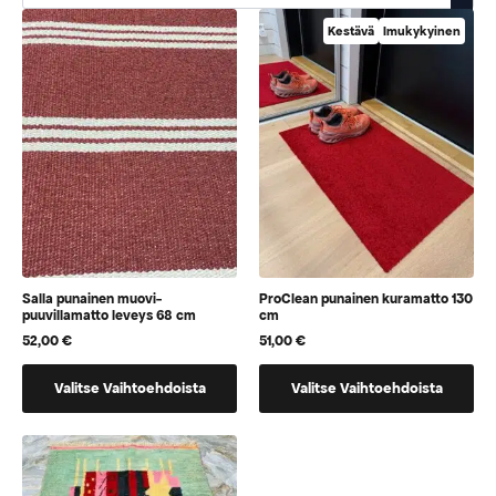
Kestävä
Imukykyinen
Salla punainen muovi-
ProClean punainen kuramatto 130
puuvillamatto leveys 68 cm
cm
52,00
€
51,00
€
Tällä
Tällä
Valitse Vaihtoehdoista
Valitse Vaihtoehdoista
tuotteella
tuotteella
on
on
vaihtoehtoja,
vaihtoehtoja,
jotka
jotka