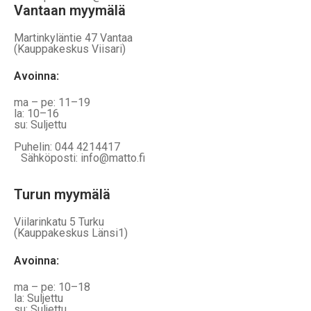
Vantaan myymälä
Martinkyläntie 47 Vantaa
(Kauppakeskus Viisari)
Avoinna
:
ma – pe: 11–19
la: 10–16
su: Suljettu
Puhelin: 044 4214417
Sähköposti: info@matto.fi
Turun myymälä
Viilarinkatu 5 Turku
(Kauppakeskus Länsi1)
Avoinna
:
ma – pe: 10–18
la: Suljettu
su: Suljettu