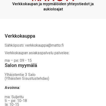
voidaan
voidaan
Verkkokaupan ja myymälöiden yhteystiedot ja
valita
valita
aukioloajat
tuotteen
tuotteen
sivulla
sivulla
Verkkokauppa
Sähköposti: verkkokauppa@matto.fi
Verkkokaupan asiakaspalvelu palvelee:
ma – pe: 09 - 15
Salon myymälä
Ylhäistentie 3 Salo
(Ylhäisten Sisustustehdas)
Avoinna:
ma: Suljettu
ti – pe: 10-18
la: 10-15