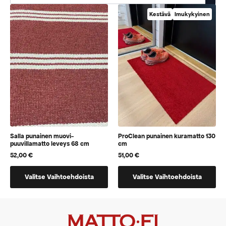
Kestävä
Imukykyinen
Salla punainen muovi-
ProClean punainen kuramatto 130
puuvillamatto leveys 68 cm
cm
52,00
€
51,00
€
Tällä
Tällä
Valitse Vaihtoehdoista
Valitse Vaihtoehdoista
tuotteella
tuotteella
on
on
vaihtoehtoja,
vaihtoehtoja,
jotka
jotka