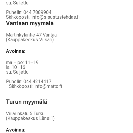
su: Suljettu
Puhelin: 044 7889904
Sähköposti: info@sisustustehdas.fi
Vantaan myymälä
Martinkyläntie 47 Vantaa
(Kauppakeskus Viisari)
Avoinna
:
ma – pe: 11–19
la: 10–16
su: Suljettu
Puhelin: 044 4214417
Sähköposti: info@matto.fi
Turun myymälä
Viilarinkatu 5 Turku
(Kauppakeskus Länsi1)
Avoinna
: