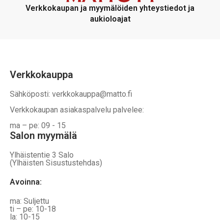
voidaan
voidaan
Verkkokaupan ja myymälöiden yhteystiedot ja
valita
valita
aukioloajat
tuotteen
tuotteen
sivulla
sivulla
Verkkokauppa
Sähköposti: verkkokauppa@matto.fi
Verkkokaupan asiakaspalvelu palvelee:
ma – pe: 09 - 15
Salon myymälä
Ylhäistentie 3 Salo
(Ylhäisten Sisustustehdas)
Avoinna:
ma: Suljettu
ti – pe: 10-18
la: 10-15