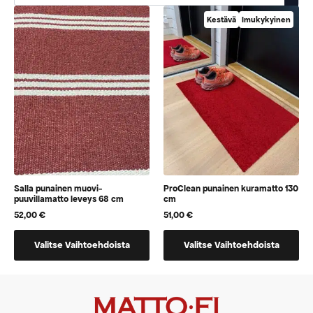
Kestävä
Imukykyinen
Salla punainen muovi-
ProClean punainen kuramatto 130
puuvillamatto leveys 68 cm
cm
52,00
€
51,00
€
Tällä
Tällä
Valitse Vaihtoehdoista
Valitse Vaihtoehdoista
tuotteella
tuotteella
on
on
vaihtoehtoja,
vaihtoehtoja,
jotka
jotka