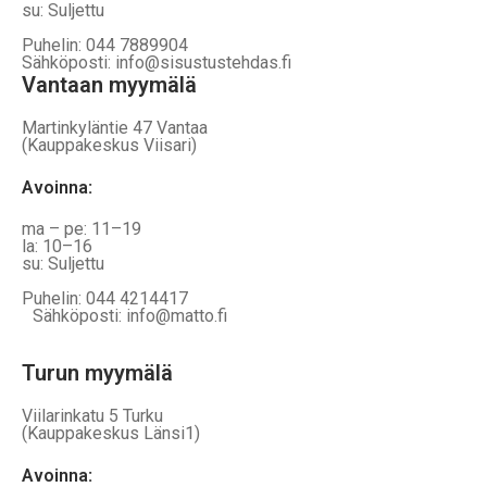
su: Suljettu
Puhelin: 044 7889904
Sähköposti: info@sisustustehdas.fi
Vantaan myymälä
Martinkyläntie 47 Vantaa
(Kauppakeskus Viisari)
Avoinna
:
ma – pe: 11–19
la: 10–16
su: Suljettu
Puhelin: 044 4214417
Sähköposti: info@matto.fi
Turun myymälä
Viilarinkatu 5 Turku
(Kauppakeskus Länsi1)
Avoinna
: