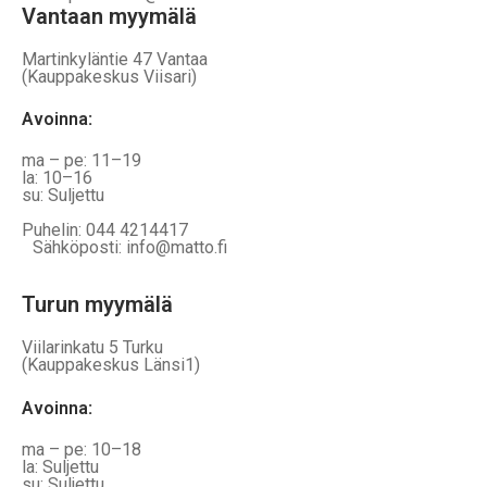
Vantaan myymälä
Martinkyläntie 47 Vantaa
(Kauppakeskus Viisari)
Avoinna
:
ma – pe: 11–19
la: 10–16
su: Suljettu
Puhelin: 044 4214417
Sähköposti: info@matto.fi
Turun myymälä
Viilarinkatu 5 Turku
(Kauppakeskus Länsi1)
Avoinna
:
ma – pe: 10–18
la: Suljettu
su: Suljettu