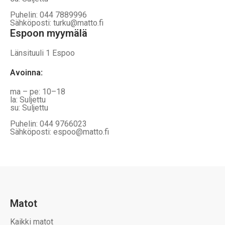
Puhelin: 044 7889996
Sähköposti: turku@matto.fi
Espoon myymälä
Länsituuli 1 Espoo
Avoinna
:
ma – pe: 10–18
la: Suljettu
su: Suljettu
Puhelin: 044 9766023
Sähköposti: espoo@matto.fi
Matot
Kaikki matot