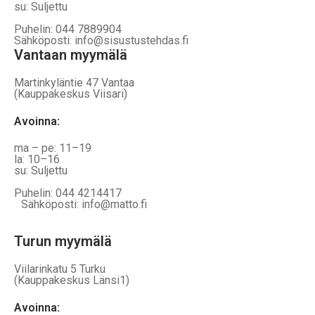
su: Suljettu
Puhelin: 044 7889904
Sähköposti: info@sisustustehdas.fi
Vantaan myymälä
Martinkyläntie 47 Vantaa
(Kauppakeskus Viisari)
Avoinna
:
ma – pe: 11–19
la: 10–16
su: Suljettu
Puhelin: 044 4214417
Sähköposti: info@matto.fi
Turun myymälä
Viilarinkatu 5 Turku
(Kauppakeskus Länsi1)
Avoinna
: