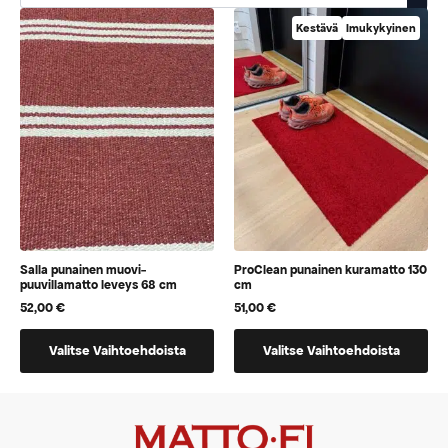
Kestävä
Imukykyinen
Salla punainen muovi-
ProClean punainen kuramatto 130
puuvillamatto leveys 68 cm
cm
52,00
€
51,00
€
Tällä
Tällä
Valitse Vaihtoehdoista
Valitse Vaihtoehdoista
tuotteella
tuotteella
on
on
vaihtoehtoja,
vaihtoehtoja,
jotka
jotka