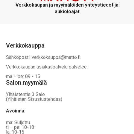
voidaan
voidaan
Verkkokaupan ja myymälöiden yhteystiedot ja
valita
valita
aukioloajat
tuotteen
tuotteen
sivulla
sivulla
Verkkokauppa
Sähköposti: verkkokauppa@matto.fi
Verkkokaupan asiakaspalvelu palvelee:
ma – pe: 09 - 15
Salon myymälä
Ylhäistentie 3 Salo
(Ylhäisten Sisustustehdas)
Avoinna:
ma: Suljettu
ti – pe: 10-18
la: 10-15