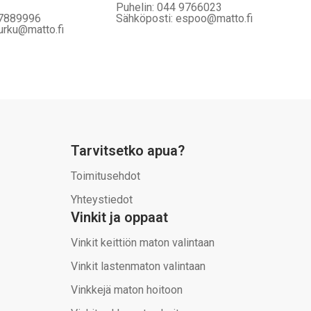
Puhelin: 044 9766023
 7889996
Sähköposti: espoo@matto.fi
urku@matto.fi
Tarvitsetko apua?
Toimitusehdot
Yhteystiedot
Vinkit ja oppaat
Vinkit keittiön maton valintaan
Vinkit lastenmaton valintaan
Vinkkejä maton hoitoon