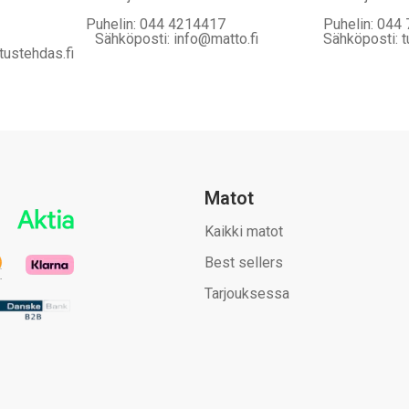
Puhelin: 044 4214417
Puhelin: 044
Sähköposti: info@matto.fi
Sähköposti: t
tustehdas.fi
Matot
Kaikki matot
Best sellers
Tarjouksessa