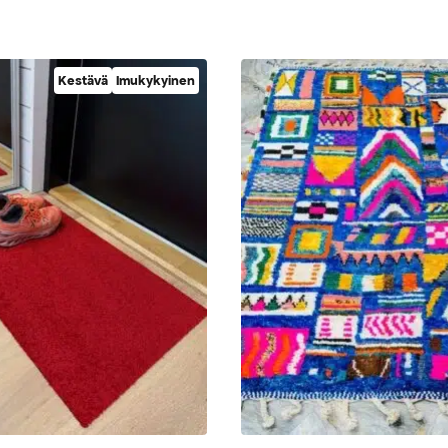
Kestävä
Imukykyinen