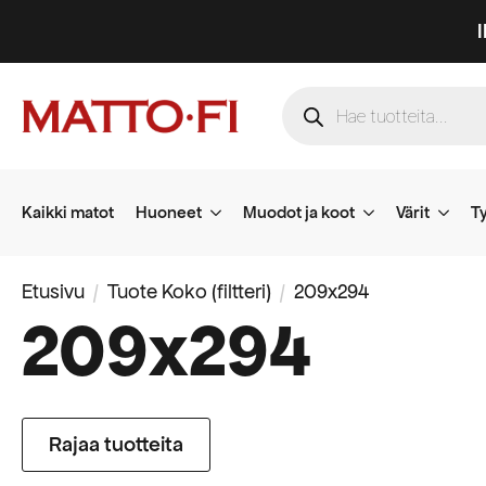
Products
search
Kaikki matot
Huoneet
Muodot ja koot
Värit
Ty
Etusivu
Tuote Koko (filtteri)
209x294
209x294
Rajaa tuotteita