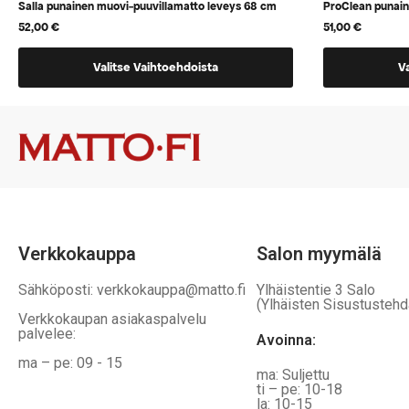
Salla punainen muovi-puuvillamatto leveys 68 cm
ProClean punai
52,00
€
51,00
€
Tällä
Tällä
Valitse Vaihtoehdoista
V
tuotteella
tuotteella
on
on
vaihtoehtoja,
vaihtoehtoj
jotka
jotka
voidaan
voidaan
valita
valita
tuotteen
tuotteen
sivulla
sivulla
Verkkokauppa
Salon myymälä
Sähköposti: verkkokauppa@matto.fi
Ylhäistentie 3 Salo
(Ylhäisten Sisustustehd
Verkkokaupan asiakaspalvelu
palvelee:
Avoinna:
ma – pe: 09 - 15
ma: Suljettu
ti – pe: 10-18
la: 10-15