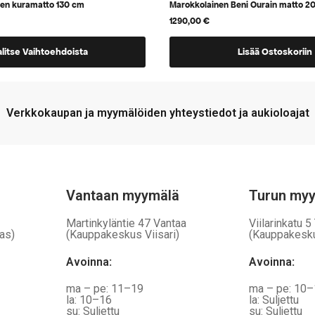
nen kuramatto 130 cm
Marokkolainen Beni Ourain matto 
1290,00
€
alitse Vaihtoehdoista
Lisää Ostoskoriin
a,
Verkkokaupan ja myymälöiden yhteystiedot ja aukioloajat
Vantaan myymälä
Turun my
Martinkyläntie 47 Vantaa
Viilarinkatu 5
as)
(Kauppakeskus Viisari)
(Kauppakesk
Avoinna
:
Avoinna
:
ma – pe: 11–19
ma – pe: 10
la: 10–16
la: Suljettu
su: Suljettu
su: Suljettu