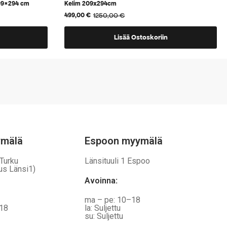
209×294 cm
Kelim 209x294cm
1250,00
€
499,00
€
Alkuperäinen
Nykyinen
hinta
hinta
oli:
on:
Lisää Ostoskoriin
1250,00 €.
499,00 €.
ymälä
Espoon myymälä
 Turku
Länsituuli 1 Espoo
us Länsi1)
Avoinna
:
ma – pe: 10–18
–18
la: Suljettu
su: Suljettu