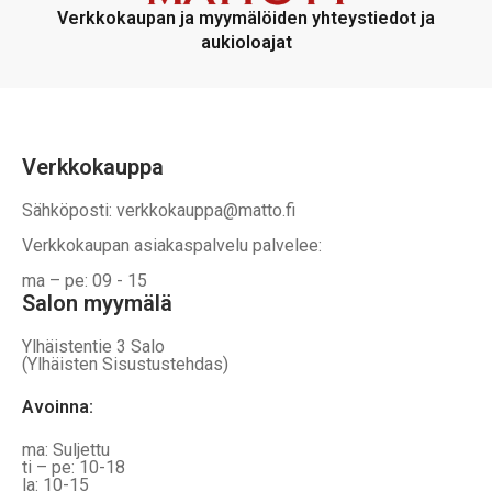
voidaan
voidaan
Verkkokaupan ja myymälöiden yhteystiedot ja
valita
valita
aukioloajat
tuotteen
tuotteen
sivulla
sivulla
Verkkokauppa
Sähköposti: verkkokauppa@matto.fi
Verkkokaupan asiakaspalvelu palvelee:
ma – pe: 09 - 15
Salon myymälä
Ylhäistentie 3 Salo
(Ylhäisten Sisustustehdas)
Avoinna:
ma: Suljettu
ti – pe: 10-18
la: 10-15