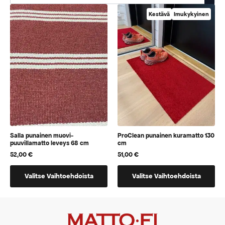
Kestävä
Imukykyinen
Salla punainen muovi-
ProClean punainen kuramatto 130
puuvillamatto leveys 68 cm
cm
52,00
€
51,00
€
Tällä
Tällä
Valitse Vaihtoehdoista
Valitse Vaihtoehdoista
tuotteella
tuotteella
on
on
vaihtoehtoja,
vaihtoehtoja,
jotka
jotka