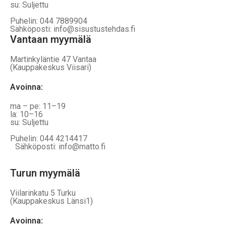
su: Suljettu
Puhelin: 044 7889904
Sähköposti: info@sisustustehdas.fi
Vantaan myymälä
Martinkyläntie 47 Vantaa
(Kauppakeskus Viisari)
Avoinna
:
ma – pe: 11–19
la: 10–16
su: Suljettu
Puhelin: 044 4214417
Sähköposti: info@matto.fi
Turun myymälä
Viilarinkatu 5 Turku
(Kauppakeskus Länsi1)
Avoinna
: