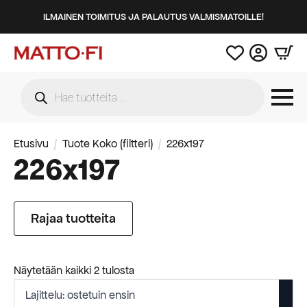
ILMAINEN TOIMITUS JA PALAUTUS VALMISMATOILLE!
Products
search
Etusivu
Tuote Koko (filtteri)
226x197
226x197
Rajaa tuotteita
Suosituimmat
Näytetään kaikki 2 tulosta
ensin