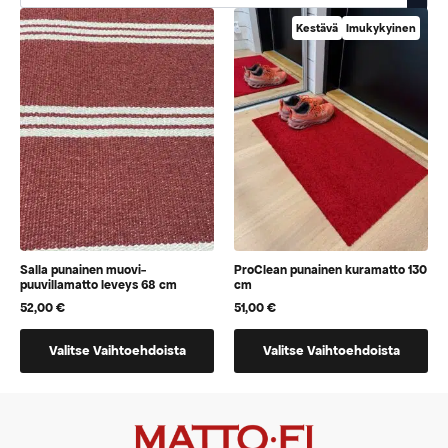
Kestävä
Imukykyinen
Salla punainen muovi-
ProClean punainen kuramatto 130
puuvillamatto leveys 68 cm
cm
52,00
€
51,00
€
Tällä
Tällä
Valitse Vaihtoehdoista
Valitse Vaihtoehdoista
tuotteella
tuotteella
on
on
vaihtoehtoja,
vaihtoehtoja,
jotka
jotka