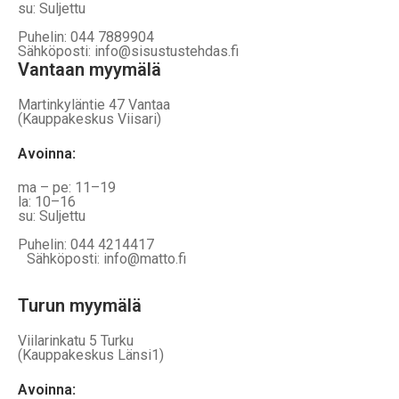
su: Suljettu
Puhelin: 044 7889904
Sähköposti: info@sisustustehdas.fi
Vantaan myymälä
Martinkyläntie 47 Vantaa
(Kauppakeskus Viisari)
Avoinna
:
ma – pe: 11–19
la: 10–16
su: Suljettu
Puhelin: 044 4214417
Sähköposti: info@matto.fi
Turun myymälä
Viilarinkatu 5 Turku
(Kauppakeskus Länsi1)
Avoinna
: