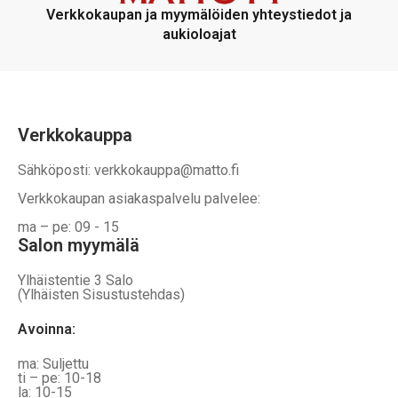
voidaan
voidaan
Verkkokaupan ja myymälöiden yhteystiedot ja
valita
valita
aukioloajat
tuotteen
tuotteen
sivulla
sivulla
Verkkokauppa
Sähköposti: verkkokauppa@matto.fi
Verkkokaupan asiakaspalvelu palvelee:
ma – pe: 09 - 15
Salon myymälä
Ylhäistentie 3 Salo
(Ylhäisten Sisustustehdas)
Avoinna:
ma: Suljettu
ti – pe: 10-18
la: 10-15