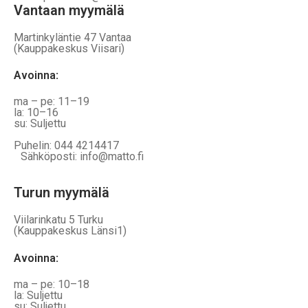
Vantaan myymälä
Martinkyläntie 47 Vantaa
(Kauppakeskus Viisari)
Avoinna
:
ma – pe: 11–19
la: 10–16
su: Suljettu
Puhelin: 044 4214417
Sähköposti: info@matto.fi
Turun myymälä
Viilarinkatu 5 Turku
(Kauppakeskus Länsi1)
Avoinna
:
ma – pe: 10–18
la: Suljettu
su: Suljettu