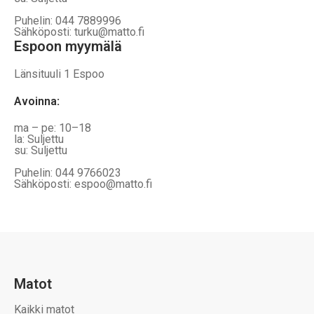
Puhelin: 044 7889996
Sähköposti: turku@matto.fi
Espoon myymälä
Länsituuli 1 Espoo
Avoinna
:
ma – pe: 10–18
la: Suljettu
su: Suljettu
Puhelin: 044 9766023
Sähköposti: espoo@matto.fi
Matot
Kaikki matot