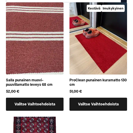
Kestävä
Imukykyinen
Salla punainen muovi-
ProClean punainen kuramatto 130
puuvillamatto leveys 68 cm
cm
52,00
€
51,00
€
Tällä
Tällä
Valitse Vaihtoehdoista
Valitse Vaihtoehdoista
tuotteella
tuotteella
on
on
vaihtoehtoja,
vaihtoehtoja,
jotka
jotka