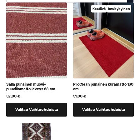
Kestävä
Imukykyinen
Salla punainen muovi-
ProClean punainen kuramatto 130
puuvillamatto leveys 68 cm
cm
52,00
€
51,00
€
Tällä
Tällä
Valitse Vaihtoehdoista
Valitse Vaihtoehdoista
tuotteella
tuotteella
on
on
vaihtoehtoja,
vaihtoehtoja,
jotka
jotka