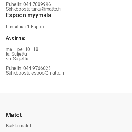
Puhelin: 044 7889996
Sähköposti: turku@matto.fi
Espoon myymälä
Länsituuli 1 Espoo
Avoinna
:
ma – pe: 10–18
la: Suljettu
su: Suljettu
Puhelin: 044 9766023
Sähköposti: espoo@matto.fi
Matot
Kaikki matot