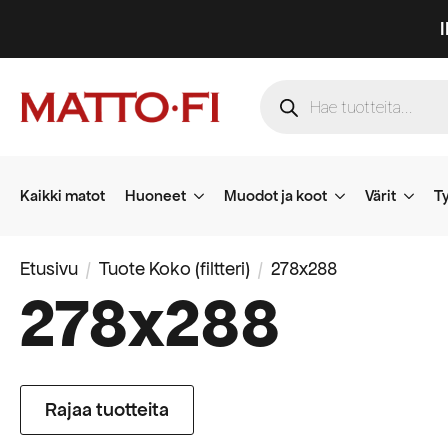
Products
search
Kaikki matot
Huoneet
Muodot ja koot
Värit
Ty
Etusivu
Tuote Koko (filtteri)
278x288
278x288
Rajaa tuotteita