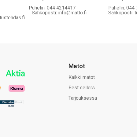
Puhelin: 044 4214417
Puhelin: 044
Sähköposti: info@matto.fi
Sähköposti: t
tustehdas.fi
Matot
Kaikki matot
Best sellers
Tarjouksessa