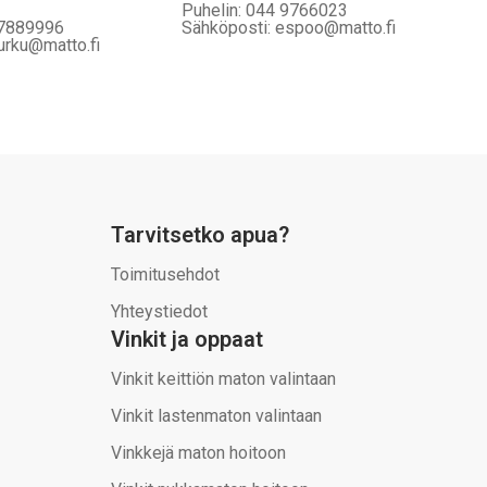
Puhelin: 044 9766023
 7889996
Sähköposti: espoo@matto.fi
urku@matto.fi
Tarvitsetko apua?
Toimitusehdot
Yhteystiedot
Vinkit ja oppaat
Vinkit keittiön maton valintaan
Vinkit lastenmaton valintaan
Vinkkejä maton hoitoon