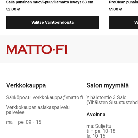
Salla punainen muovi-puuvillamatto leveys 68 cm
ProClean punai
52,00
€
51,00
€
Tällä
Tällä
Valitse Vaihtoehdoista
V
tuotteella
tuotteella
on
on
vaihtoehtoja,
vaihtoehtoj
jotka
jotka
voidaan
voidaan
valita
valita
tuotteen
tuotteen
sivulla
sivulla
Verkkokauppa
Salon myymälä
Sähköposti: verkkokauppa@matto.fi
Ylhäistentie 3 Salo
(Ylhäisten Sisustustehd
Verkkokaupan asiakaspalvelu
palvelee:
Avoinna:
ma – pe: 09 - 15
ma: Suljettu
ti – pe: 10-18
la: 10-15