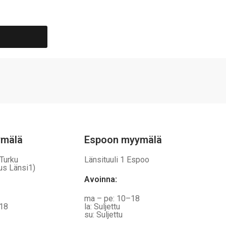
ymälä
Espoon myymälä
 Turku
Länsituuli 1 Espoo
us Länsi1)
Avoinna
:
ma – pe: 10–18
–18
la: Suljettu
su: Suljettu