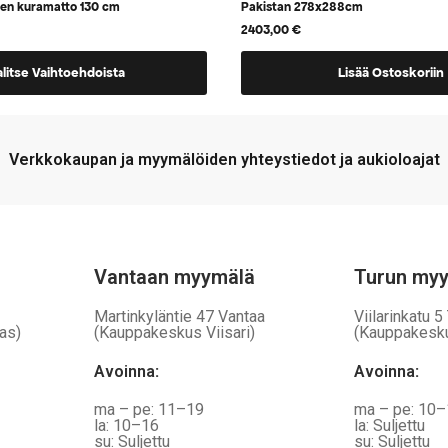
nen kuramatto 130 cm
Pakistan 278x288cm
2403,00
€
alitse Vaihtoehdoista
Lisää Ostoskoriin
a,
Verkkokaupan ja myymälöiden yhteystiedot ja aukioloajat
Vantaan myymälä
Turun my
Martinkyläntie 47 Vantaa
Viilarinkatu 5
as)
(Kauppakeskus Viisari)
(Kauppakesk
Avoinna
:
Avoinna
:
ma – pe: 11–19
ma – pe: 10
la: 10–16
la: Suljettu
su: Suljettu
su: Suljettu