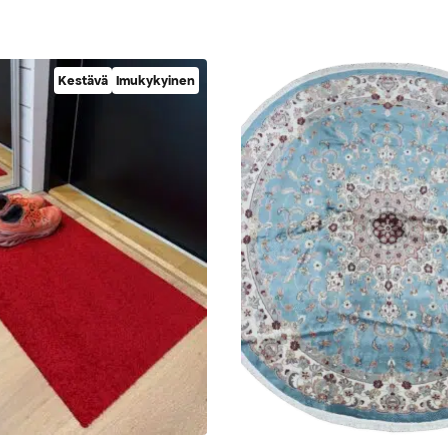
Kestävä
Imukykyinen