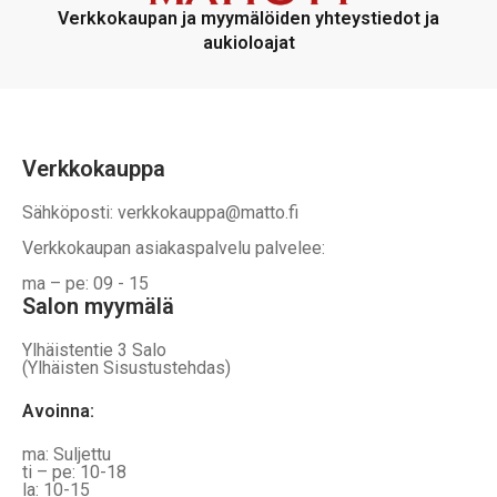
voidaan
voidaan
Verkkokaupan ja myymälöiden yhteystiedot ja
valita
valita
aukioloajat
tuotteen
tuotteen
sivulla
sivulla
Verkkokauppa
Sähköposti: verkkokauppa@matto.fi
Verkkokaupan asiakaspalvelu palvelee:
ma – pe: 09 - 15
Salon myymälä
Ylhäistentie 3 Salo
(Ylhäisten Sisustustehdas)
Avoinna:
ma: Suljettu
ti – pe: 10-18
la: 10-15