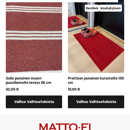
Kestävä
Imukykyinen
Salla punainen muovi-
ProClean punainen kuramatto 130
puuvillamatto leveys 68 cm
cm
52,00
€
51,00
€
Tällä
Tällä
Valitse Vaihtoehdoista
Valitse Vaihtoehdoista
tuotteella
tuotteella
on
on
vaihtoehtoja,
vaihtoehtoja,
jotka
jotka