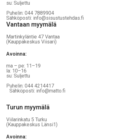
su: Suljettu
Puhelin: 044 7889904
Sähköposti: info@sisustustehdas.fi
Vantaan myymälä
Martinkyläntie 47 Vantaa
(Kauppakeskus Viisari)
Avoinna
:
ma – pe: 11–19
la: 10–16
su: Suljettu
Puhelin: 044 4214417
Sähköposti: info@matto.fi
Turun myymälä
Viilarinkatu 5 Turku
(Kauppakeskus Länsi1)
Avoinna
: