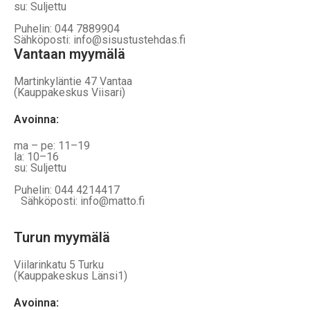
su: Suljettu
Puhelin: 044 7889904
Sähköposti: info@sisustustehdas.fi
Vantaan myymälä
Martinkyläntie 47 Vantaa
(Kauppakeskus Viisari)
Avoinna
:
ma – pe: 11–19
la: 10–16
su: Suljettu
Puhelin: 044 4214417
Sähköposti: info@matto.fi
Turun myymälä
Viilarinkatu 5 Turku
(Kauppakeskus Länsi1)
Avoinna
: