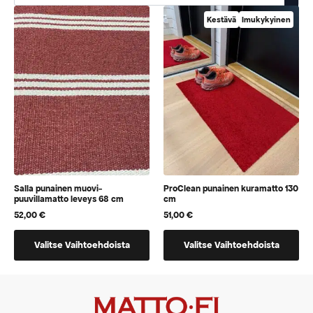
Kestävä
Imukykyinen
Salla punainen muovi-
ProClean punainen kuramatto 130
puuvillamatto leveys 68 cm
cm
52,00
€
51,00
€
Tällä
Tällä
Valitse Vaihtoehdoista
Valitse Vaihtoehdoista
tuotteella
tuotteella
on
on
vaihtoehtoja,
vaihtoehtoja,
jotka
jotka