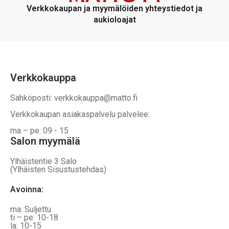
voidaan
voidaan
Verkkokaupan ja myymälöiden yhteystiedot ja
valita
valita
aukioloajat
tuotteen
tuotteen
sivulla
sivulla
Verkkokauppa
Sähköposti: verkkokauppa@matto.fi
Verkkokaupan asiakaspalvelu palvelee:
ma – pe: 09 - 15
Salon myymälä
Ylhäistentie 3 Salo
(Ylhäisten Sisustustehdas)
Avoinna:
ma: Suljettu
ti – pe: 10-18
la: 10-15