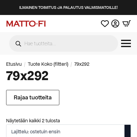
ILMAINEN TOIMITUS JA PALAUTUS VALMISMATOILLE!
Products
search
Etusivu
Tuote Koko (filtteri)
79x292
79x292
Rajaa tuotteita
Suosituimmat
Näytetään kaikki 2 tulosta
ensin