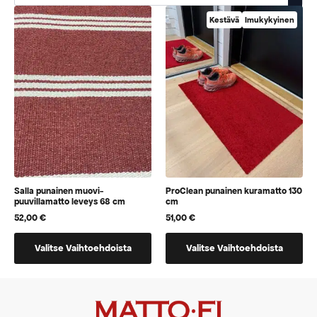
Kestävä
Imukykyinen
Salla punainen muovi-
ProClean punainen kuramatto 130
puuvillamatto leveys 68 cm
cm
52,00
€
51,00
€
Tällä
Tällä
Valitse Vaihtoehdoista
Valitse Vaihtoehdoista
tuotteella
tuotteella
on
on
vaihtoehtoja,
vaihtoehtoja,
jotka
jotka