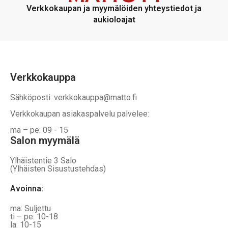
voidaan
voidaan
Verkkokaupan ja myymälöiden yhteystiedot ja
valita
valita
aukioloajat
tuotteen
tuotteen
sivulla
sivulla
Verkkokauppa
Sähköposti: verkkokauppa@matto.fi
Verkkokaupan asiakaspalvelu palvelee:
ma – pe: 09 - 15
Salon myymälä
Ylhäistentie 3 Salo
(Ylhäisten Sisustustehdas)
Avoinna:
ma: Suljettu
ti – pe: 10-18
la: 10-15