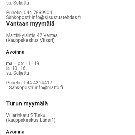
su: Suljettu
Puhelin: 044 7889904
Sähköposti: info@sisustustehdas.fi
Vantaan myymälä
Martinkyläntie 47 Vantaa
(Kauppakeskus Viisari)
Avoinna
:
ma – pe: 11–19
la: 10–16
su: Suljettu
Puhelin: 044 4214417
Sähköposti: info@matto.fi
Turun myymälä
Viilarinkatu 5 Turku
(Kauppakeskus Länsi1)
Avoinna
: